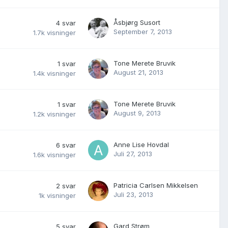
Åsbjørg Susort
4
svar
September 7, 2013
1.7k
visninger
Tone Merete Bruvik
1
svar
August 21, 2013
1.4k
visninger
Tone Merete Bruvik
1
svar
August 9, 2013
1.2k
visninger
Anne Lise Hovdal
6
svar
Juli 27, 2013
1.6k
visninger
Patricia Carlsen Mikkelsen
2
svar
Juli 23, 2013
1k
visninger
Gard Strøm
5
svar