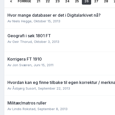
FORRIGE
21
22
23
24
25
26
27
28
Hvor mange databaser er det i Digitalarkivet nå?
Av
Niels Hegge
,
Oktober 15, 2013
Geografi i søk 1801 FT
Av
Geir Thorud
,
Oktober 3, 2013
Korrigera FT 1910
Av
Jon Sværen
,
Juni 15, 2011
Hvordan kan eg finne tilbake til egen korrektur / merkn
Av
Åsbjørg Susort
,
September 22, 2013
Militær/matros ruller
Av
Lindis Rokstad
,
September 8, 2013