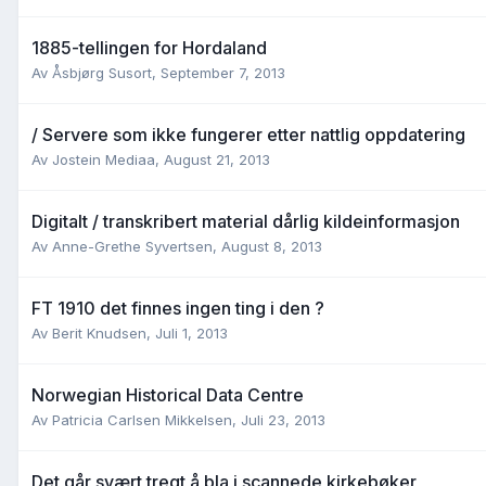
1885-tellingen for Hordaland
Av
Åsbjørg Susort
,
September 7, 2013
/ Servere som ikke fungerer etter nattlig oppdatering
Av
Jostein Mediaa
,
August 21, 2013
Digitalt / transkribert material dårlig kildeinformasjon
Av
Anne-Grethe Syvertsen
,
August 8, 2013
FT 1910 det finnes ingen ting i den ?
Av
Berit Knudsen
,
Juli 1, 2013
Norwegian Historical Data Centre
Av
Patricia Carlsen Mikkelsen
,
Juli 23, 2013
Det går svært tregt å bla i scannede kirkebøker