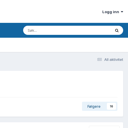
Logg inn
All aktivitet
Følgere
16