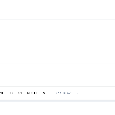
29
30
31
NESTE
Side 26 av 36