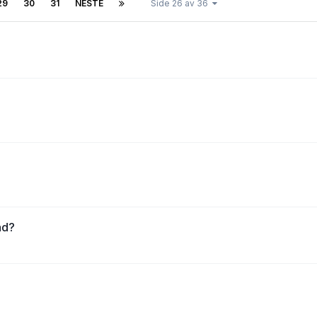
29
30
31
NESTE
Side 26 av 36
ad?