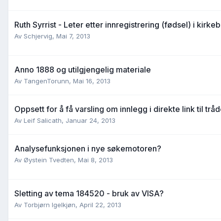
Ruth Syrrist - Leter etter innregistrering (fødsel) i kirke
Av
Schjervig
,
Mai 7, 2013
Anno 1888 og utilgjengelig materiale
Av
TangenTorunn
,
Mai 16, 2013
Oppsett for å få varsling om innlegg i direkte link til trå
Av
Leif Salicath
,
Januar 24, 2013
Analysefunksjonen i nye søkemotoren?
Av
Øystein Tvedten
,
Mai 8, 2013
Sletting av tema 184520 - bruk av VISA?
Av
Torbjørn Igelkjøn
,
April 22, 2013