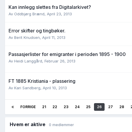
Kan innlegg slettes fra Digitalarkivet?
Av
Oddbjørg Brænd
,
April 23, 2013
Error skifter og tingbøker.
Av
Berit Knudsen
,
April 11, 2013
Passasjerlister for emigranter i perioden 1895 - 1900
Av
Heidi Langgård
,
Februar 26, 2013
FT 1885 Kristiania - plassering
Av
Kari Sandberg
,
April 10, 2013
FORRIGE
21
22
23
24
25
26
27
28
Hvem er aktive
0 medlemmer