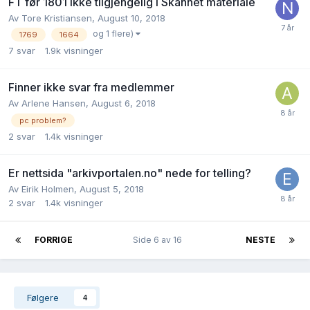
FT før 1801 ikke tilgjengelig i Skannet materiale
Av
Tore Kristiansen
,
August 10, 2018
og 1 flere)
1769
1664
7
svar
1.9k
visninger
Finner ikke svar fra medlemmer
Av
Arlene Hansen
,
August 6, 2018
pc problem?
2
svar
1.4k
visninger
Er nettsida "arkivportalen.no" nede for telling?
Av
Eirik Holmen
,
August 5, 2018
2
svar
1.4k
visninger
FORRIGE
Side 6 av 16
NESTE
Følgere
4