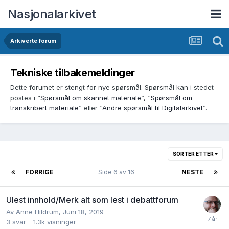
Nasjonalarkivet
Arkiverte forum
Tekniske tilbakemeldinger
Dette forumet er stengt for nye spørsmål. Spørsmål kan i stedet
postes i “
Spørsmål om skannet materiale
”, “
Spørsmål om
transkribert materiale
” eller “
Andre spørsmål til Digitalarkivet
”.
SORTER ETTER
FORRIGE
Side 6 av 16
NESTE
Ulest innhold/Merk alt som lest i debattforum
Av
Anne Hildrum
,
Juni 18, 2019
3
svar
1.3k
visninger