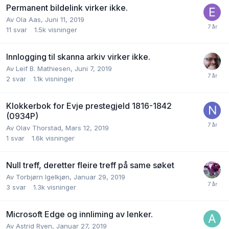
Permanent bildelink virker ikke.
Av
Ola Aas
,
Juni 11, 2019
11
svar
1.5k
visninger
Innlogging til skanna arkiv virker ikke.
Av
Leif B. Mathiesen
,
Juni 7, 2019
2
svar
1.1k
visninger
Klokkerbok for Evje prestegjeld 1816-1842
(0934P)
Av
Olav Thorstad
,
Mars 12, 2019
1
svar
1.6k
visninger
Null treff, deretter fleire treff på same søket
Av
Torbjørn Igelkjøn
,
Januar 29, 2019
3
svar
1.3k
visninger
Microsoft Edge og innliming av lenker.
Av
Astrid Ryen
,
Januar 27, 2019