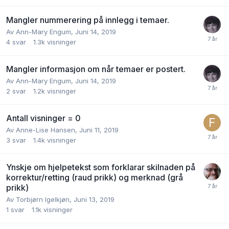
Mangler nummerering på innlegg i temaer.
Av
Ann-Mary Engum
,
Juni 14, 2019
4
svar
1.3k
visninger
Mangler informasjon om når temaer er postert.
Av
Ann-Mary Engum
,
Juni 14, 2019
2
svar
1.2k
visninger
Antall visninger = 0
Av
Anne-Lise Hansen
,
Juni 11, 2019
3
svar
1.4k
visninger
Ynskje om hjelpetekst som forklarar skilnaden på
korrektur/retting (raud prikk) og merknad (grå
prikk)
Av
Torbjørn Igelkjøn
,
Juni 13, 2019
1
svar
1.1k
visninger