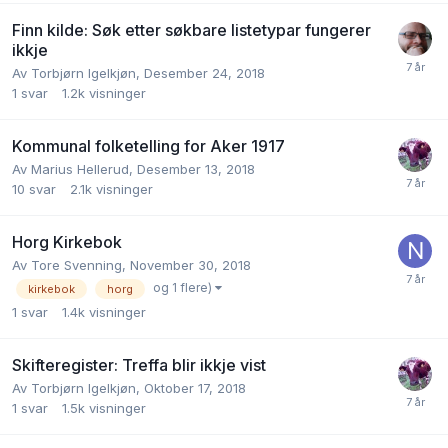
Finn kilde: Søk etter søkbare listetypar fungerer
ikkje
Av
Torbjørn Igelkjøn
,
Desember 24, 2018
1
svar
1.2k
visninger
Kommunal folketelling for Aker 1917
Av
Marius Hellerud
,
Desember 13, 2018
10
svar
2.1k
visninger
Horg Kirkebok
Av
Tore Svenning
,
November 30, 2018
og 1 flere)
kirkebok
horg
1
svar
1.4k
visninger
Skifteregister: Treffa blir ikkje vist
Av
Torbjørn Igelkjøn
,
Oktober 17, 2018
1
svar
1.5k
visninger