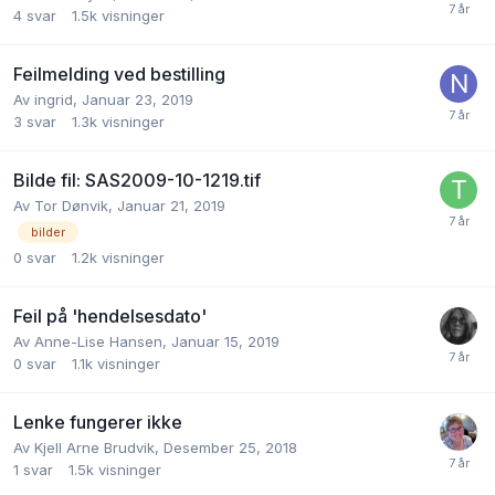
4
svar
1.5k
visninger
Feilmelding ved bestilling
Av
ingrid
,
Januar 23, 2019
3
svar
1.3k
visninger
Bilde fil: SAS2009-10-1219.tif
Av
Tor Dønvik
,
Januar 21, 2019
bilder
0
svar
1.2k
visninger
Feil på 'hendelsesdato'
Av
Anne-Lise Hansen
,
Januar 15, 2019
0
svar
1.1k
visninger
Lenke fungerer ikke
Av
Kjell Arne Brudvik
,
Desember 25, 2018
1
svar
1.5k
visninger