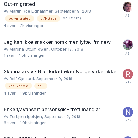
Out-migrated
Av
Martin Roe Eidhammer
,
September 9, 2018
og 1 flere)
out-migrated
utflyttede
4
svar
2k
visninger
Jeg kan ikke snakker norsk men lytte. I'm new.
Av
Marsha Ottum owen
,
Oktober 12, 2018
1
svar
1.5k
visninger
Skanna arkiv - Bla i kirkebøker Norge virker ikke
Av
Rolf Gjølstad
,
September 9, 2018
vedlikehold
feil
4
svar
1.9k
visninger
Enkelt/avansert personsøk - treff manglar
Av
Torbjørn Igelkjøn
,
September 2, 2018
6
svar
1.9k
visninger