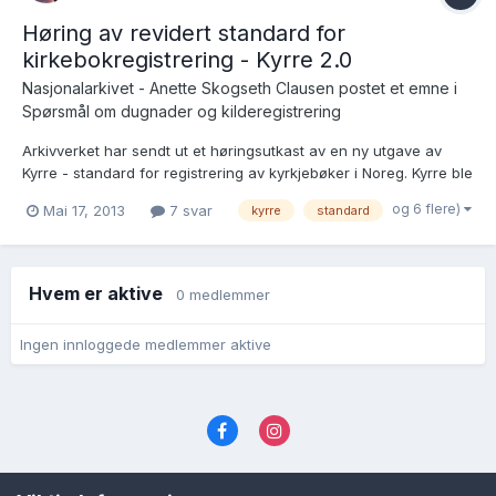
Høring av revidert standard for
kirkebokregistrering - Kyrre 2.0
Nasjonalarkivet - Anette Skogseth Clausen postet et emne i
Spørsmål om dugnader og kilderegistrering
Arkivverket har sendt ut et høringsutkast av en ny utgave av
Kyrre - standard for registrering av kyrkjebøker i Noreg. Kyrre ble
lansert i 2005 og det er på høy tid med en revidert utgave. Vi har
og 6 flere)
Mai 17, 2013
7 svar
kyrre
standard
fått mange innspill fra registratorer og andre, samtidig som vi
selv har følt behov for endringer un...
Hvem er aktive
0 medlemmer
Ingen innloggede medlemmer aktive
Språk
Personvernvilkår
Kontakt oss