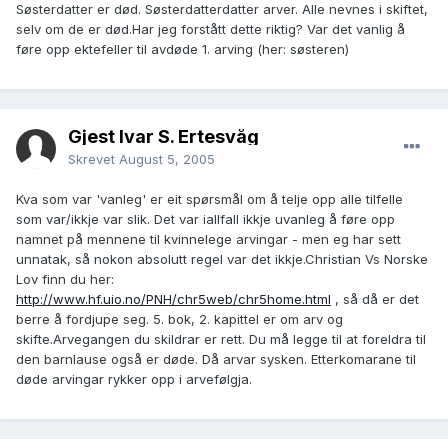
Søsterdatter er død. Søsterdatterdatter arver. Alle nevnes i skiftet,
selv om de er død.Har jeg forstått dette riktig? Var det vanlig å
føre opp ektefeller til avdøde 1. arving (her: søsteren)
Gjest Ivar S. Ertesvåg
Skrevet
August 5, 2005
Kva som var 'vanleg' er eit spørsmål om å telje opp alle tilfelle
som var/ikkje var slik. Det var iallfall ikkje uvanleg å føre opp
namnet på mennene til kvinnelege arvingar - men eg har sett
unnatak, så nokon absolutt regel var det ikkje.Christian Vs Norske
Lov finn du her:
http://www.hf.uio.no/PNH/chr5web/chr5home.html
, så då er det
berre å fordjupe seg. 5. bok, 2. kapittel er om arv og
skifte.Arvegangen du skildrar er rett. Du må legge til at foreldra til
den barnlause også er døde. Då arvar sysken. Etterkomarane til
døde arvingar rykker opp i arvefølgja.