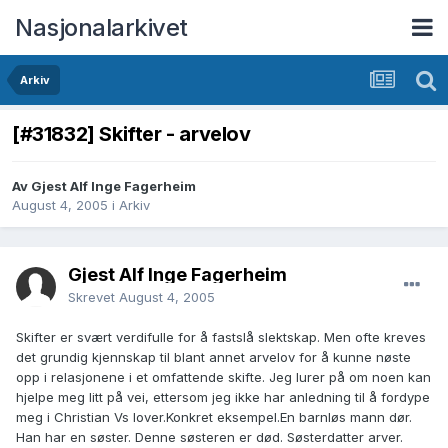
Nasjonalarkivet
Arkiv
[#31832] Skifter - arvelov
Av Gjest Alf Inge Fagerheim
August 4, 2005
i
Arkiv
Gjest Alf Inge Fagerheim
Skrevet
August 4, 2005
Skifter er svært verdifulle for å fastslå slektskap. Men ofte kreves
det grundig kjennskap til blant annet arvelov for å kunne nøste
opp i relasjonene i et omfattende skifte. Jeg lurer på om noen kan
hjelpe meg litt på vei, ettersom jeg ikke har anledning til å fordype
meg i Christian Vs lover.Konkret eksempel.En barnløs mann dør.
Han har en søster. Denne søsteren er død. Søsterdatter arver.