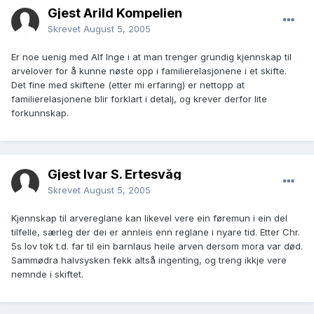
Gjest Arild Kompelien
Skrevet
August 5, 2005
Er noe uenig med Alf Inge i at man trenger grundig kjennskap til
arvelover for å kunne nøste opp i familierelasjonene i et skifte.
Det fine med skiftene (etter mi erfaring) er nettopp at
familierelasjonene blir forklart i detalj, og krever derfor lite
forkunnskap.
Gjest Ivar S. Ertesvåg
Skrevet
August 5, 2005
Kjennskap til arvereglane kan likevel vere ein føremun i ein del
tilfelle, særleg der dei er annleis enn reglane i nyare tid. Etter Chr.
5s lov tok t.d. far til ein barnlaus heile arven dersom mora var død.
Sammødra halvsysken fekk altså ingenting, og treng ikkje vere
nemnde i skiftet.