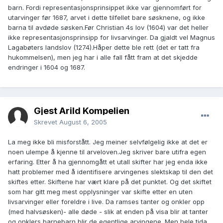
barn. Fordi representasjonsprinsippet ikke var gjennomført for
utarvinger før 1687, arvet i dette tilfellet bare søsknene, og ikke
barna til avdøde søsken.Før Christian 4s lov (1604) var det heller
ikke representasjonsprinsipp for livsarvinger. Da gjaldt vel Magnus
Lagabøters landslov (1274).Håper dette ble rett (det er tatt fra
hukommelsen), men jeg har i alle fall fått fram at det skjedde
endringer i 1604 og 1687.
Gjest Arild Kompelien
Skrevet
August 6, 2005
La meg ikke bli misforstått. Jeg meiner selvfølgelig ikke at det er
noen ulempe å kjenne til arveloven.Jeg skriver bare utifra egen
erfaring. Etter å ha gjennomgått et utall skifter har jeg enda ikke
hatt problemer med å identifisere arvingenes slektskap til den det
skiftes etter. Skiftene har vært klare på det punktet. Og det skiftet
som har gitt meg mest opplysninger var skifte etter en uten
livsarvinger eller foreldre i live. Da ramses tanter og onkler opp
(med halvsøsken)- alle døde - slik at enden på visa blir at tanter
og onklers barnebarn blir de egentlige arvingene. Men hele tida