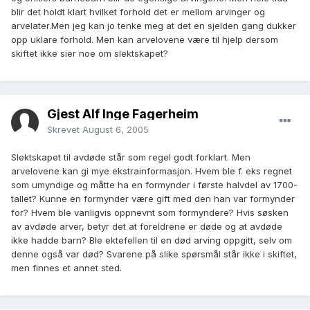
blir det holdt klart hvilket forhold det er mellom arvinger og
arvelater.Men jeg kan jo tenke meg at det en sjelden gang dukker
opp uklare forhold. Men kan arvelovene være til hjelp dersom
skiftet ikke sier noe om slektskapet?
Gjest Alf Inge Fagerheim
Skrevet
August 6, 2005
Slektskapet til avdøde står som regel godt forklart. Men
arvelovene kan gi mye ekstrainformasjon. Hvem ble f. eks regnet
som umyndige og måtte ha en formynder i første halvdel av 1700-
tallet? Kunne en formynder være gift med den han var formynder
for? Hvem ble vanligvis oppnevnt som formyndere? Hvis søsken
av avdøde arver, betyr det at foreldrene er døde og at avdøde
ikke hadde barn? Ble ektefellen til en død arving oppgitt, selv om
denne også var død? Svarene på slike spørsmål står ikke i skiftet,
men finnes et annet sted.