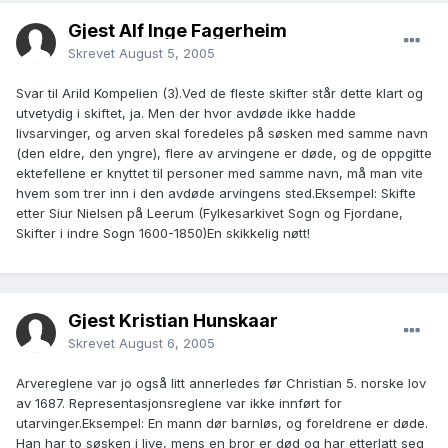
Gjest Alf Inge Fagerheim
Skrevet
August 5, 2005
Svar til Arild Kompelien (3).Ved de fleste skifter står dette klart og
utvetydig i skiftet, ja. Men der hvor avdøde ikke hadde
livsarvinger, og arven skal foredeles på søsken med samme navn
(den eldre, den yngre), flere av arvingene er døde, og de oppgitte
ektefellene er knyttet til personer med samme navn, må man vite
hvem som trer inn i den avdøde arvingens sted.Eksempel: Skifte
etter Siur Nielsen på Leerum (Fylkesarkivet Sogn og Fjordane,
Skifter i indre Sogn 1600-1850)En skikkelig nøtt!
Gjest Kristian Hunskaar
Skrevet
August 6, 2005
Arvereglene var jo også litt annerledes før Christian 5. norske lov
av 1687. Representasjonsreglene var ikke innført for
utarvinger.Eksempel: En mann dør barnløs, og foreldrene er døde.
Han har to søsken i live, mens en bror er død og har etterlatt seg