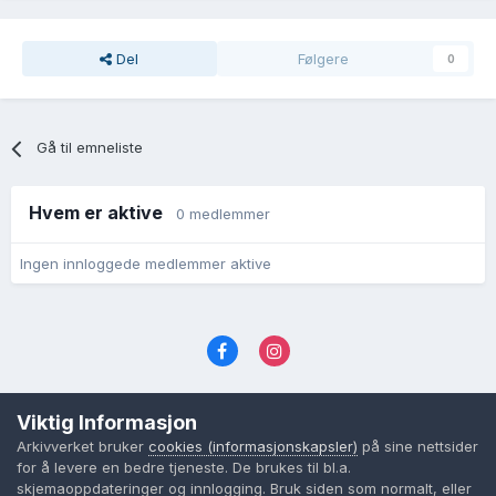
Del
Følgere
0
Gå til emneliste
Hvem er aktive
0 medlemmer
Ingen innloggede medlemmer aktive
Språk
Personvernvilkår
Kontakt oss
Viktig Informasjon
Cookies (informasjonskapsler)
Arkivverket bruker
cookies (informasjonskapsler)
på sine nettsider
Powered by Invision Community
for å levere en bedre tjeneste. De brukes til bl.a.
skjemaoppdateringer og innlogging. Bruk siden som normalt, eller