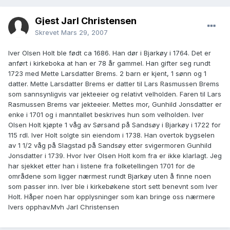
Gjest Jarl Christensen
Skrevet
Mars 29, 2007
Iver Olsen Holt ble født ca 1686. Han dør i Bjarkøy i 1764. Det er
anført i kirkeboka at han er 78 år gammel. Han gifter seg rundt
1723 med Mette Larsdatter Brems. 2 barn er kjent, 1 sønn og 1
datter. Mette Larsdatter Brems er datter til Lars Rasmussen Brems
som sannsynligvis var jekteeier og relativt velholden. Faren til Lars
Rasmussen Brems var jekteeier. Mettes mor, Gunhild Jonsdatter er
enke i 1701 og i manntallet beskrives hun som velholden. Iver
Olsen Holt kjøpte 1 våg av Sørsand på Sandsøy i Bjarkøy i 1722 for
115 rdl. Iver Holt solgte sin eiendom i 1738. Han overtok bygselen
av 1 1/2 våg på Slagstad på Sandsøy etter svigermoren Gunhild
Jonsdatter i 1739. Hvor Iver Olsen Holt kom fra er ikke klarlagt. Jeg
har sjekket etter han i listene fra folketellingen 1701 for de
områdene som ligger nærmest rundt Bjarkøy uten å finne noen
som passer inn. Iver ble i kirkebøkene stort sett benevnt som Iver
Holt. Håper noen har opplysninger som kan bringe oss nærmere
Ivers opphav.Mvh Jarl Christensen