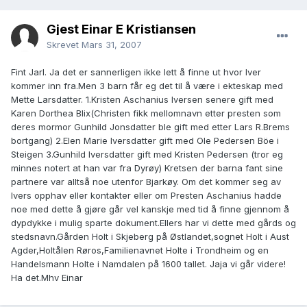
Gjest Einar E Kristiansen
Skrevet
Mars 31, 2007
Fint Jarl. Ja det er sannerligen ikke lett å finne ut hvor Iver
kommer inn fra.Men 3 barn får eg det til å være i ekteskap med
Mette Larsdatter. 1.Kristen Aschanius Iversen senere gift med
Karen Dorthea Blix(Christen fikk mellomnavn etter presten som
deres mormor Gunhild Jonsdatter ble gift med etter Lars R.Brems
bortgang) 2.Elen Marie Iversdatter gift med Ole Pedersen Böe i
Steigen 3.Gunhild Iversdatter gift med Kristen Pedersen (tror eg
minnes notert at han var fra Dyrøy) Kretsen der barna fant sine
partnere var alltså noe utenfor Bjarkøy. Om det kommer seg av
Ivers opphav eller kontakter eller om Presten Aschanius hadde
noe med dette å gjøre går vel kanskje med tid å finne gjennom å
dypdykke i mulig sparte dokument.Ellers har vi dette med gårds og
stedsnavn.Gården Holt i Skjeberg på Østlandet,sognet Holt i Aust
Agder,Holtålen Røros,Familienavnet Holte i Trondheim og en
Handelsmann Holte i Namdalen på 1600 tallet. Jaja vi går videre!
Ha det.Mhv Einar