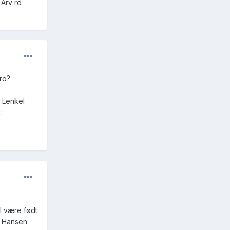
Arv rd
ro?
 LenkeI
:
l være født
s Hansen