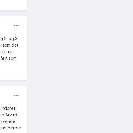
g 2. og 3.
Dersom det
ordi hun
pført som
rundbref,
ne Arv rd
s tvende
ring beroer