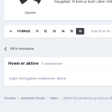
Gaugstad. Vi kom jo bort i dem i t
Gjester
FORRIGE
11
12
13
14
15
16
Side 16 av 16
Gå til emneliste
Hvem er aktive
0 medlemmer
Ingen innloggede medlemmer aktive
Forside
Arkiverte forum
Arkiv
[#61076] Sønderborg-barna; når 