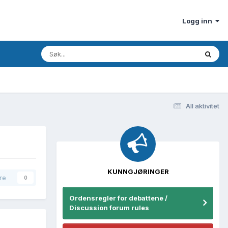
Logg inn
All aktivitet
KUNNGJØRINGER
re
0
Ordensregler for debattene /
Discussion forum rules