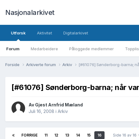
Nasjonalarkivet
Utforsk
Aktivitet
Digitalarkivet
Forum
Medarbeidere
Påloggede medlemmer
Topplis
Forside
Arkiverte forum
Arkiv
[#61076] Sønderborg-barna; når 
[#61076] Sønderborg-barna; når var d
Av Gjest Arnfrid Mæland
Juli 16, 2008
i
Arkiv
FORRIGE
11
12
13
14
15
16
Side 16 av 16