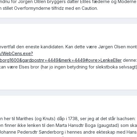
Endnu for Jörgen Olßen bryggers datter Elßes fæderne og Möderne 
stillet Overformynderne tilfridz med en Caution.
ihvertfall den eneste kandidaten. Kan dette være Jørgen Olsen mont
-win/WebCens.exe?
n=borg1600&gardpostnr=4449&merk=4449#ovre>LenkeEller
denne:
 kan være Elses bror (har jo ingen betydning for slekstboka selvsagt)
 her til Marithes (og Knuts) dåp i 1738, ser jeg at det står Isachsen:
Men finner ikke lenken til den Marta Hansdtr Boga (gaugstad) som ska
 til Johanne Pedersdtr Sønderborg i hennes andre ekteskap med Han