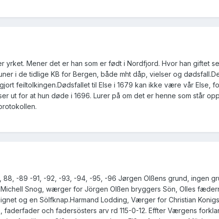
er yrket. Mener det er han som er født i Nordfjord. Hvor han giftet se
kuner i de tidlige KB for Bergen, både mht dåp, vielser og dødsfall.
gjort feiltolkingen.Dødsfallet til Else i 1679 kan ikke være vår Else, f
ser ut for at hun døde i 1696. Lurer på om det er henne som står op
protokollen.
 88, -89 -91, -92, -93, -94, -95, -96 Jørgen Olßens grund, ingen g
er Michell Snog, wærger for Jörgen Olßen bryggers Sön, Olles fæder
ignet og en Sölfknap.Harmand Lodding, Værger for Christian Konig
 faderfader och fadersösters arv rd 115-0-12. Effter Værgens forkla