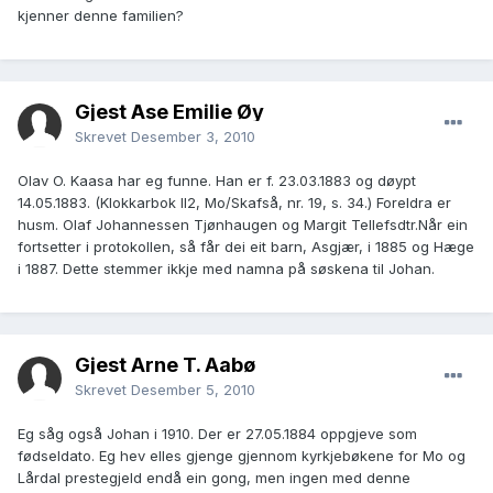
kjenner denne familien?
Gjest Åse Emilie Øy
Skrevet
Desember 3, 2010
Olav O. Kaasa har eg funne. Han er f. 23.03.1883 og døypt
14.05.1883. (Klokkarbok II2, Mo/Skafså, nr. 19, s. 34.) Foreldra er
husm. Olaf Johannessen Tjønhaugen og Margit Tellefsdtr.Når ein
fortsetter i protokollen, så får dei eit barn, Asgjær, i 1885 og Hæge
i 1887. Dette stemmer ikkje med namna på søskena til Johan.
Gjest Arne T. Aabø
Skrevet
Desember 5, 2010
Eg såg også Johan i 1910. Der er 27.05.1884 oppgjeve som
fødseldato. Eg hev elles gjenge gjennom kyrkjebøkene for Mo og
Lårdal prestegjeld endå ein gong, men ingen med denne