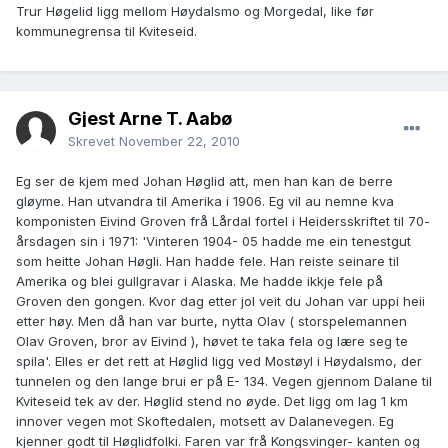
Trur Høgelid ligg mellom Høydalsmo og Morgedal, like før
kommunegrensa til Kviteseid.
Gjest Arne T. Aabø
Skrevet
November 22, 2010
Eg ser de kjem med Johan Høglid att, men han kan de berre
gløyme. Han utvandra til Amerika i 1906. Eg vil au nemne kva
komponisten Eivind Groven frå Lårdal fortel i Heidersskriftet til 70-
årsdagen sin i 1971: 'Vinteren 1904- 05 hadde me ein tenestgut
som heitte Johan Høgli. Han hadde fele. Han reiste seinare til
Amerika og blei gullgravar i Alaska. Me hadde ikkje fele på
Groven den gongen. Kvor dag etter jol veit du Johan var uppi heii
etter høy. Men då han var burte, nytta Olav ( storspelemannen
Olav Groven, bror av Eivind ), høvet te taka fela og lære seg te
spila'. Elles er det rett at Høglid ligg ved Mostøyl i Høydalsmo, der
tunnelen og den lange brui er på E- 134. Vegen gjennom Dalane til
Kviteseid tek av der. Høglid stend no øyde. Det ligg om lag 1 km
innover vegen mot Skoftedalen, motsett av Dalanevegen. Eg
kjenner godt til Høglidfolki. Faren var frå Kongsvinger- kanten og