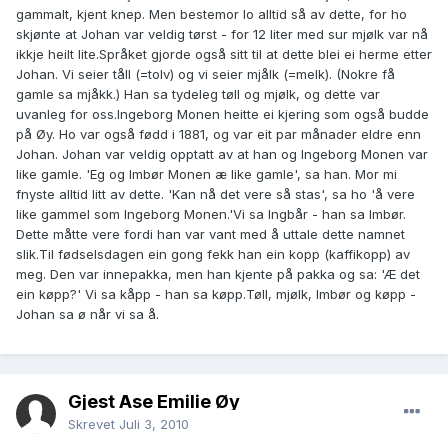
gammalt, kjent knep. Men bestemor lo alltid så av dette, for ho
skjønte at Johan var veldig tørst - for 12 liter med sur mjølk var nå
ikkje heilt lite.Språket gjorde også sitt til at dette blei ei herme etter
Johan. Vi seier tåll (=tolv) og vi seier mjålk (=melk). (Nokre få
gamle sa mjåkk.) Han sa tydeleg tøll og mjølk, og dette var
uvanleg for oss.Ingeborg Monen heitte ei kjering som også budde
på Øy. Ho var også fødd i 1881, og var eit par månader eldre enn
Johan. Johan var veldig opptatt av at han og Ingeborg Monen var
like gamle. 'Eg og Imbør Monen æ like gamle', sa han. Mor mi
fnyste alltid litt av dette. 'Kan nå det vere så stas', sa ho 'å vere
like gammel som Ingeborg Monen.'Vi sa Ingbår - han sa Imbør.
Dette måtte vere fordi han var vant med å uttale dette namnet
slik.Til fødselsdagen ein gong fekk han ein kopp (kaffikopp) av
meg. Den var innepakka, men han kjente på pakka og sa: 'Æ det
ein køpp?' Vi sa kåpp - han sa køpp.Tøll, mjølk, Imbør og køpp -
Johan sa ø når vi sa å.
Gjest Åse Emilie Øy
Skrevet
Juli 3, 2010