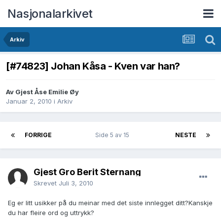
Nasjonalarkivet
Arkiv
[#74823] Johan Kåsa - Kven var han?
Av Gjest Åse Emilie Øy
Januar 2, 2010
i
Arkiv
FORRIGE
Side 5 av 15
NESTE
Gjest Gro Berit Sternang
Skrevet
Juli 3, 2010
Eg er litt usikker på du meinar med det siste innlegget ditt?Kanskje
du har fleire ord og uttrykk?