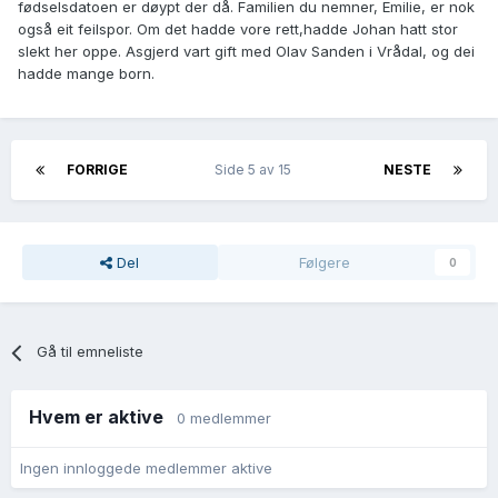
fødselsdatoen er døypt der då. Familien du nemner, Emilie, er nok
også eit feilspor. Om det hadde vore rett,hadde Johan hatt stor
slekt her oppe. Asgjerd vart gift med Olav Sanden i Vrådal, og dei
hadde mange born.
FORRIGE
Side 5 av 15
NESTE
Del
Følgere
0
Gå til emneliste
Hvem er aktive
0 medlemmer
Ingen innloggede medlemmer aktive