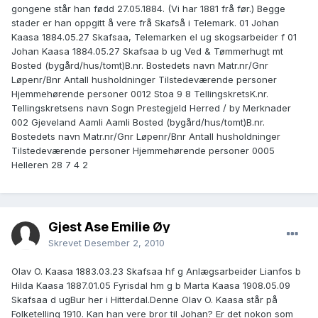
gongene står han fødd 27.05.1884. (Vi har 1881 frå før.) Begge
stader er han oppgitt å vere frå Skafså i Telemark. 01 Johan
Kaasa 1884.05.27 Skafsaa, Telemarken el ug skogsarbeider f 01
Johan Kaasa 1884.05.27 Skafsaa b ug Ved & Tømmerhugt mt
Bosted (bygård/hus/tomt)B.nr. Bostedets navn Matr.nr/Gnr
Løpenr/Bnr Antall husholdninger Tilstedeværende personer
Hjemmehørende personer 0012 Stoa 9 8 TellingskretsK.nr.
Tellingskretsens navn Sogn Prestegjeld Herred / by Merknader
002 Gjeveland Aamli Aamli Bosted (bygård/hus/tomt)B.nr.
Bostedets navn Matr.nr/Gnr Løpenr/Bnr Antall husholdninger
Tilstedeværende personer Hjemmehørende personer 0005
Helleren 28 7 4 2
Gjest Åse Emilie Øy
Skrevet
Desember 2, 2010
Olav O. Kaasa 1883.03.23 Skafsaa hf g Anlægsarbeider Lianfos b
Hilda Kaasa 1887.01.05 Fyrisdal hm g b Marta Kaasa 1908.05.09
Skafsaa d ugBur her i Hitterdal.Denne Olav O. Kaasa står på
Folketelling 1910. Kan han vere bror til Johan? Er det nokon som