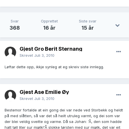
Svar
Opprettet
Siste svar
368
16 år
15 år
Gjest Gro Berit Sternang
Skrevet
Juli 3, 2010
Løftar dette opp, ikkje synleg at eg skreiv siste innlegg.
Gjest Åse Emilie Øy
Skrevet
Juli 3, 2010
Bestemor fortalde at ein gong dei var nede ved Storbekk og heldt
på med slåtten, så var det så heilt utruleg varmt, og dei som var
der blei veldig sveitte og varme. Då sa Johan: 'Å, den som hadde
hatt tøll liter sur mjølk!'Å slokke tørsten med sur mjølk, det var eit