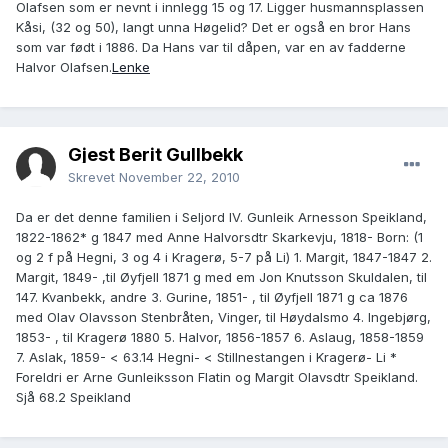
Olafsen som er nevnt i innlegg 15 og 17. Ligger husmannsplassen
Kåsi, (32 og 50), langt unna Høgelid? Det er også en bror Hans
som var født i 1886. Da Hans var til dåpen, var en av fadderne
Halvor Olafsen.
Lenke
Gjest Berit Gullbekk
Skrevet
November 22, 2010
Da er det denne familien i Seljord IV. Gunleik Arnesson Speikland,
1822-1862* g 1847 med Anne Halvorsdtr Skarkevju, 1818- Born: (1
og 2 f på Hegni, 3 og 4 i Kragerø, 5-7 på Li) 1. Margit, 1847-1847 2.
Margit, 1849- ,til Øyfjell 1871 g med em Jon Knutsson Skuldalen, til
147. Kvanbekk, andre 3. Gurine, 1851- , til Øyfjell 1871 g ca 1876
med Olav Olavsson Stenbråten, Vinger, til Høydalsmo 4. Ingebjørg,
1853- , til Kragerø 1880 5. Halvor, 1856-1857 6. Aslaug, 1858-1859
7. Aslak, 1859- < 63.14 Hegni- < Stillnestangen i Kragerø- Li *
Foreldri er Arne Gunleiksson Flatin og Margit Olavsdtr Speikland.
Sjå 68.2 Speikland