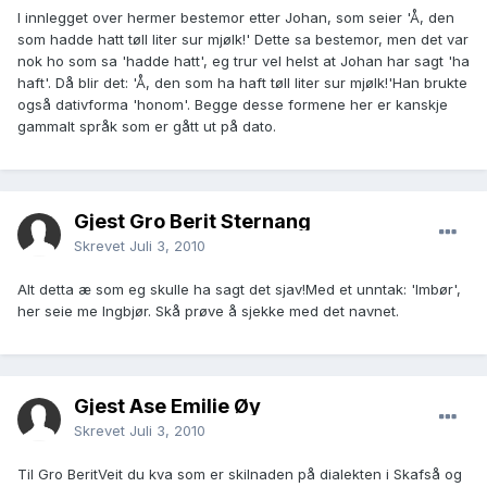
I innlegget over hermer bestemor etter Johan, som seier 'Å, den
som hadde hatt tøll liter sur mjølk!' Dette sa bestemor, men det var
nok ho som sa 'hadde hatt', eg trur vel helst at Johan har sagt 'ha
haft'. Då blir det: 'Å, den som ha haft tøll liter sur mjølk!'Han brukte
også dativforma 'honom'. Begge desse formene her er kanskje
gammalt språk som er gått ut på dato.
Gjest Gro Berit Sternang
Skrevet
Juli 3, 2010
Alt detta æ som eg skulle ha sagt det sjav!Med et unntak: 'Imbør',
her seie me Ingbjør. Skå prøve å sjekke med det navnet.
Gjest Åse Emilie Øy
Skrevet
Juli 3, 2010
Til Gro BeritVeit du kva som er skilnaden på dialekten i Skafså og