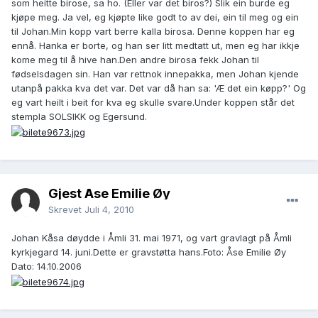
som heitte birose, sa ho. (Eller var det biros?) Slik ein burde eg
kjøpe meg. Ja vel, eg kjøpte like godt to av dei, ein til meg og ein
til Johan.Min kopp vart berre kalla birosa. Denne koppen har eg
ennå. Hanka er borte, og han ser litt medtatt ut, men eg har ikkje
kome meg til å hive han.Den andre birosa fekk Johan til
fødselsdagen sin. Han var rettnok innepakka, men Johan kjende
utanpå pakka kva det var. Det var då han sa: 'Æ det ein køpp?' Og
eg vart heilt i beit for kva eg skulle svare.Under koppen står det
stempla SOLSIKK og Egersund.
Gjest Åse Emilie Øy
Skrevet
Juli 4, 2010
Johan Kåsa døydde i Åmli 31. mai 1971, og vart gravlagt på Åmli
kyrkjegard 14. juni.Dette er gravstøtta hans.Foto: Åse Emilie Øy
Dato: 14.10.2006