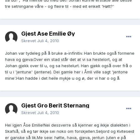
sa du?', 'Hå meinte du med det?'Johan kunne erstatte alle desse
tre setningane våre - og fleire til - med eit enkelt 'Høtt?'
Gjest Åse Emilie Øy
Skrevet
Juli 4, 2010
Johan var tydeleg på å bruke a-infinitiv. Han brukte også formene
hava og gjeva.Over ein stad står det at vi sa hestelort, og at
Johan gjekk over til u, og sa hestelurt. Han gjekk også over frå o
til u i 'jentune' (jentene). Dei gamle her i Åmli ville sagt 'jentone
mine'.Han hadde i det heile mykje u og ø, der vi har o og å.
Gjest Gro Berit Sternang
Skrevet
Juli 4, 2010
Hei igjen Åse Emilie!Nei dessverre så kjenner eg ikkje dialekten i
Skafså, så eg tør ikkje sei noko om forskjellen.Seljord og Kviteseid
er ganske så lik.Me seie: høtte, hava, gjeva, jentun (uten e på