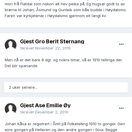
mori frå Flatdal som nokon alt hev peika på. Eg hugsar godt to av
brørne til Johan, Åsmund og Gunleik som båe budde i Høydalsmo.
Faren var kyrkjetenar i Høydalsmo gjennom eit langt liv.
Gjest Gro Berit Sternang
Skrevet
November 22, 2010
Men nå er det bare 8 dgr. og nokre timar, så er 1910 tellinga der.
Det blir spanande.
2 uker senere...
Gjest Åse Emilie Øy
Skrevet
Desember 2, 2010
Johan Kåsa er registrert i Åmli på Folketelling 1910 to gonger. Den
eine gongen på Helleren og den andre gongen i Stoa. Begge