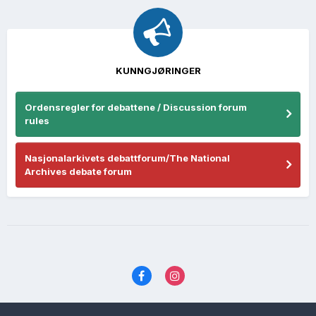
KUNNGJØRINGER
Ordensregler for debattene / Discussion forum
rules
Nasjonalarkivets debattforum/The National
Archives debate forum
Språk
Personvernvilkår
Kontakt oss