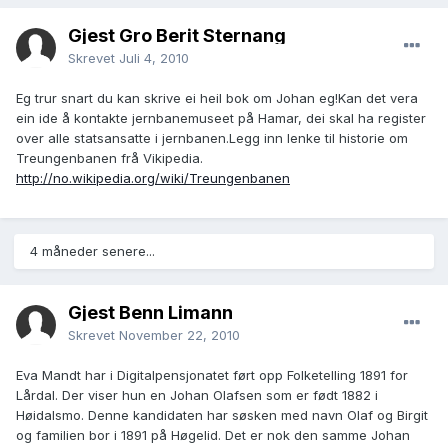
Gjest Gro Berit Sternang
Skrevet
Juli 4, 2010
Eg trur snart du kan skrive ei heil bok om Johan eg!Kan det vera
ein ide å kontakte jernbanemuseet på Hamar, dei skal ha register
over alle statsansatte i jernbanen.Legg inn lenke til historie om
Treungenbanen frå Vikipedia.
http://no.wikipedia.org/wiki/Treungenbanen
4 måneder senere...
Gjest Benn Limann
Skrevet
November 22, 2010
Eva Mandt har i Digitalpensjonatet ført opp Folketelling 1891 for
Lårdal. Der viser hun en Johan Olafsen som er født 1882 i
Høidalsmo. Denne kandidaten har søsken med navn Olaf og Birgit
og familien bor i 1891 på Høgelid. Det er nok den samme Johan