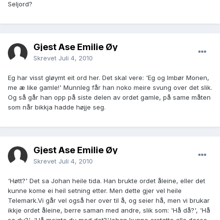
Seljord?
Gjest Åse Emilie Øy
Skrevet
Juli 4, 2010
Eg har visst gløymt eit ord her. Det skal vere: 'Eg og Imbør Monen,
me æ like gamle!' Munnleg får han noko meire svung over det slik.
Og så går han opp på siste delen av ordet gamle, på same måten
som når bikkja hadde højje seg.
Gjest Åse Emilie Øy
Skrevet
Juli 4, 2010
'Høtt?' Det sa Johan heile tida. Han brukte ordet åleine, eller det
kunne kome ei heil setning etter. Men dette gjer vel heile
Telemark.Vi går vel også her over til å, og seier hå, men vi brukar
ikkje ordet åleine, berre saman med andre, slik som: 'Hå då?', 'Hå