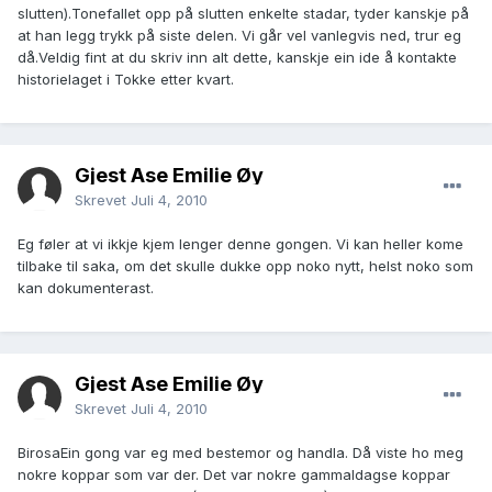
slutten).Tonefallet opp på slutten enkelte stadar, tyder kanskje på
at han legg trykk på siste delen. Vi går vel vanlegvis ned, trur eg
då.Veldig fint at du skriv inn alt dette, kanskje ein ide å kontakte
historielaget i Tokke etter kvart.
Gjest Åse Emilie Øy
Skrevet
Juli 4, 2010
Eg føler at vi ikkje kjem lenger denne gongen. Vi kan heller kome
tilbake til saka, om det skulle dukke opp noko nytt, helst noko som
kan dokumenterast.
Gjest Åse Emilie Øy
Skrevet
Juli 4, 2010
BirosaEin gong var eg med bestemor og handla. Då viste ho meg
nokre koppar som var der. Det var nokre gammaldagse koppar