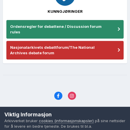
KUNNGJØRINGER
Ordensregler for debattene / Discussion forum
rules
Nasjonalarkivets debattforum/The National
Archives debate forum
Språk
Personvernvilkår
Kontakt oss
Viktig Informasjon
Cookies (informasjonskapsler)
Arkivverket bruker
cookies (informasjonskapsler)
på sine nettsider
Powered by Invision Community
for å levere en bedre tjeneste. De brukes til bl.a.