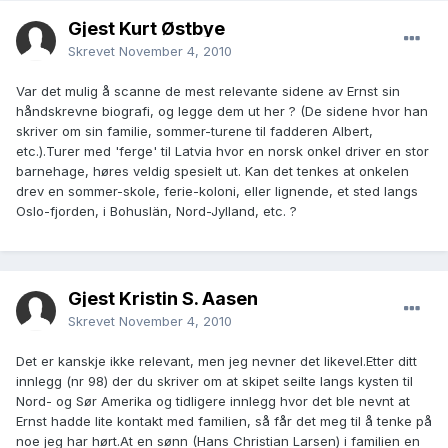
Gjest Kurt Østbye
Skrevet
November 4, 2010
Var det mulig å scanne de mest relevante sidene av Ernst sin
håndskrevne biografi, og legge dem ut her ? (De sidene hvor han
skriver om sin familie, sommer-turene til fadderen Albert,
etc.).Turer med 'ferge' til Latvia hvor en norsk onkel driver en stor
barnehage, høres veldig spesielt ut. Kan det tenkes at onkelen
drev en sommer-skole, ferie-koloni, eller lignende, et sted langs
Oslo-fjorden, i Bohuslän, Nord-Jylland, etc. ?
Gjest Kristin S. Aasen
Skrevet
November 4, 2010
Det er kanskje ikke relevant, men jeg nevner det likevel.Etter ditt
innlegg (nr 98) der du skriver om at skipet seilte langs kysten til
Nord- og Sør Amerika og tidligere innlegg hvor det ble nevnt at
Ernst hadde lite kontakt med familien, så får det meg til å tenke på
noe jeg har hørt.At en sønn (Hans Christian Larsen) i familien en