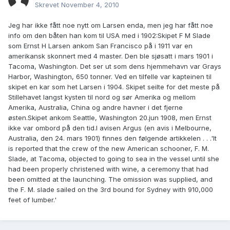
Skrevet
November 4, 2010
Jeg har ikke fått noe nytt om Larsen enda, men jeg har fått noe
info om den båten han kom til USA med i 1902:Skipet F M Slade
som Ernst H Larsen ankom San Francisco på i 1911 var en
amerikansk skonnert med 4 master. Den ble sjøsatt i mars 1901 i
Tacoma, Washington. Det ser ut som dens hjemmehavn var Grays
Harbor, Washington, 650 tonner. Ved en tilfelle var kapteinen til
skipet en kar som het Larsen i 1904. Skipet seilte for det meste på
Stillehavet langst kysten til nord og sør Amerika og mellom
Amerika, Australia, China og andre havner i det fjerne
østen.Skipet ankom Seattle, Washington 20.jun 1908, men Ernst
ikke var ombord på den tid.I avisen Argus (en avis i Melbourne,
Australia, den 24. mars 1901) finnes den følgende artikkelen . . .'It
is reported that the crew of the new American schooner, F. M.
Slade, at Tacoma, objected to going to sea in the vessel until she
had been properly christened with wine, a ceremony that had
been omitted at the launching. The omission was supplied, and
the F. M. slade sailed on the 3rd bound for Sydney with 910,000
feet of lumber.'