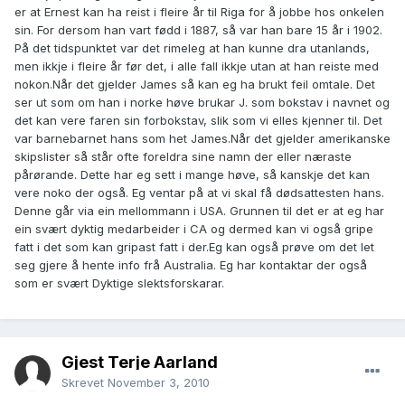
er at Ernest kan ha reist i fleire år til Riga for å jobbe hos onkelen
sin. For dersom han vart fødd i 1887, så var han bare 15 år i 1902.
På det tidspunktet var det rimeleg at han kunne dra utanlands,
men ikkje i fleire år før det, i alle fall ikkje utan at han reiste med
nokon.Når det gjelder James så kan eg ha brukt feil omtale. Det
ser ut som om han i norke høve brukar J. som bokstav i navnet og
det kan vere faren sin forbokstav, slik som vi elles kjenner til. Det
var barnebarnet hans som het James.Når det gjelder amerikanske
skipslister så står ofte foreldra sine namn der eller næraste
pårørande. Dette har eg sett i mange høve, så kanskje det kan
vere noko der også. Eg ventar på at vi skal få dødsattesten hans.
Denne går via ein mellommann i USA. Grunnen til det er at eg har
ein svært dyktig medarbeider i CA og dermed kan vi også gripe
fatt i det som kan gripast fatt i der.Eg kan også prøve om det let
seg gjere å hente info frå Australia. Eg har kontaktar der også
som er svært Dyktige slektsforskarar.
Gjest Terje Aarland
Skrevet
November 3, 2010