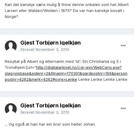
Kan det kanskje være mulig å finne denne onkelen som het Albert
Larsen eller Walden/Wolden i 1875? Da var han kanskje bosatt i
Norge?
Gjest Torbjørn Igelkjøn
Skrevet
November 3, 2010
Resultat på Albert og etternamn med 'ld': Ein Christiania og 5 i
Trondhjem:[url="
http://digitalarkivet.no/cgi-win/WebCens.exe?
slag=visbase&sidenr=2&filnamn=f70301&gardpostnr=169&person
postnr=4262&merk=4262#ovre>Lenke
Lenke Lenke Lenke Lenke
Gjest Torbjørn Igelkjøn
Skrevet
November 3, 2010
... Og også at han har ein bror som heiter Johan.