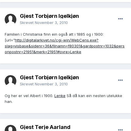
Gjest Torbjørn Igelkjøn
Skrevet
November 3, 2010
Familien i Christiania finn ein også att i 1885 og i 1900:
[url="
http://digitalarkivet.no/cgi-win/WebCens.exe?
slag=visbase&sidenr=36&filnamn=f80301&gardpostnr=1032&pers
onpostnr=21951&merk=21951#ovre>Lenke
Gjest Torbjørn Igelkjøn
Skrevet
November 3, 2010
Og her er vel Albert i 1900.
Lenke
Så då kan ein nesten utelukke
han.
Gjest Terje Aarland