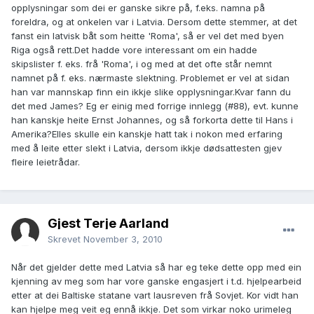
opplysningar som dei er ganske sikre på, f.eks. namna på
foreldra, og at onkelen var i Latvia. Dersom dette stemmer, at det
fanst ein latvisk båt som heitte 'Roma', så er vel det med byen
Riga også rett.Det hadde vore interessant om ein hadde
skipslister f. eks. frå 'Roma', i og med at det ofte står nemnt
namnet på f. eks. nærmaste slektning. Problemet er vel at sidan
han var mannskap finn ein ikkje slike opplysningar.Kvar fann du
det med James? Eg er einig med forrige innlegg (#88), evt. kunne
han kanskje heite Ernst Johannes, og så forkorta dette til Hans i
Amerika?Elles skulle ein kanskje hatt tak i nokon med erfaring
med å leite etter slekt i Latvia, dersom ikkje dødsattesten gjev
fleire leietrådar.
Gjest Terje Aarland
Skrevet
November 3, 2010
Når det gjelder dette med Latvia så har eg teke dette opp med ein
kjenning av meg som har vore ganske engasjert i t.d. hjelpearbeid
etter at dei Baltiske statane vart lausreven frå Sovjet. Kor vidt han
kan hjelpe meg veit eg ennå ikkje. Det som virkar noko urimeleg