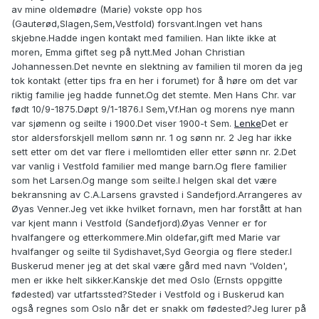
av mine oldemødre (Marie) vokste opp hos
(Gauterød,Slagen,Sem,Vestfold) forsvant.Ingen vet hans
skjebne.Hadde ingen kontakt med familien. Han likte ikke at
moren, Emma giftet seg på nytt.Med Johan Christian
Johannessen.Det nevnte en slektning av familien til moren da jeg
tok kontakt (etter tips fra en her i forumet) for å høre om det var
riktig familie jeg hadde funnet.Og det stemte. Men Hans Chr. var
født 10/9-1875.Døpt 9/1-1876.I Sem,Vf.Han og morens nye mann
var sjømenn og seilte i 1900.Det viser 1900-t Sem.
Lenke
Det er
stor aldersforskjell mellom sønn nr. 1 og sønn nr. 2 Jeg har ikke
sett etter om det var flere i mellomtiden eller etter sønn nr. 2.Det
var vanlig i Vestfold familier med mange barn.Og flere familier
som het Larsen.Og mange som seilte.I helgen skal det være
bekransning av C.A.Larsens gravsted i Sandefjord.Arrangeres av
Øyas Venner.Jeg vet ikke hvilket fornavn, men har forstått at han
var kjent mann i Vestfold (Sandefjord).Øyas Venner er for
hvalfangere og etterkommere.Min oldefar,gift med Marie var
hvalfanger og seilte til Sydishavet,Syd Georgia og flere steder.I
Buskerud mener jeg at det skal være gård med navn 'Volden',
men er ikke helt sikker.Kanskje det med Oslo (Ernsts oppgitte
fødested) var utfartssted?Steder i Vestfold og i Buskerud kan
også regnes som Oslo når det er snakk om fødested?Jeg lurer på