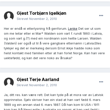
Gjest Torbjørn Igelkjøn
Skrevet
November 2, 2010
Her er endå ei etterlysning frå genforum.
Lenke
Det ser ut som
om me leitar etter ei Mar* Walden som vart f. rundt 1860 i Latvia,
og som vart g.(?) med ein nordmann som heitte Larsen. Walden
(Valden) ser også ut til å vere gangbare etternamn i Latvia.Elles
tykkjer eg det er merkeleg dersom Ernst ikkje hadde noko som
helst kontakt med familien etter at han forlet Norge. Kan han vere
uektefødd, og kan det vere noko av årsaka?
Gjest Terje Aarland
Skrevet
November 2, 2010
Ja, ditt res. kan være rett. Det kan tyde på at mora var av Latvisk
opprinnelse. Sjølv skriver han ein stad at han vart fødd 6. mars
1889 og ein annan stad 6. mars 1887. Då han kom til USA i 1911
kom han frå Newcastle i Australia og oppgir at han vart fødd i