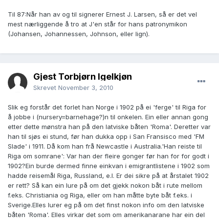
Til 87:Når han av og til signerer Ernest J. Larsen, så er det vel
mest nærliggende å tro at J'en står for hans patronymikon
(Johansen, Johannessen, Johnson, eller lign).
Gjest Torbjørn Igelkjøn
Skrevet
November 3, 2010
Slik eg forstår det forlet han Norge i 1902 på ei 'ferge' til Riga for
å jobbe i (nursery=barnehage?)n til onkelen. Ein eller annan gong
etter dette mønstra han på den latviske båten 'Roma'. Deretter var
han til sjøs ei stund, før han dukka opp i San Fransisco med 'FM
Slade' i 1911. Då kom han frå Newcastle i Australia.'Han reiste til
Riga om somrane': Var han der fleire gonger før han for for godt i
1902?Ein burde dermed finne einkvan i emigrantlistene i 1902 som
hadde reisemål Riga, Russland, e.l. Er dei sikre på at årstalet 1902
er rett? Så kan ein lure på om det gjekk nokon båt i rute mellom
f.eks. Christiania og Riga, eller om han måtte byte båt f.eks. i
Sverige.Elles lurer eg på om det finst nokon info om den latviske
båten 'Roma'. Elles virkar det som om amerikanarane har ein del