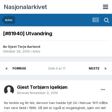
Nasjonalarkivet
Arkiv
[#81940] Utvandring
Av Gjest Terje Aarland
Oktober 29, 2010
i
Arkiv
FORRIGE
Side 4 av 11
NESTE
Gjest Torbjørn Igelkjøn
Skrevet
November 2, 2010
No tenkte eg litt feil, dersom han hadde fylt 24 i februar 1911 måtte
han vere fødd i 1886. Så det er også ei mogelegheit, sjølv om det