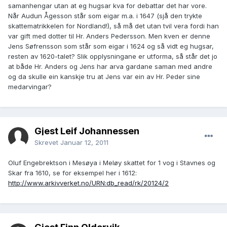
samanhengar utan at eg hugsar kva for debattar det har vore.
Når Audun Ågesson står som eigar m.a. i 1647 (sjå den trykte
skattematrikkelen for Nordland!), så må det utan tvil vera fordi han
var gift med dotter til Hr. Anders Pedersson. Men kven er denne
Jens Søfrensson som står som eigar i 1624 og så vidt eg hugsar,
resten av 1620-talet? Slik opplysningane er utforma, så står det jo
at både Hr. Anders og Jens har arva gardane saman med andre
og da skulle ein kanskje tru at Jens var ein av Hr. Peder sine
medarvingar?
Gjest Leif Johannessen
Skrevet
Januar 12, 2011
Oluf Engebrektson i Mesøya i Meløy skattet for 1 vog i Stavnes og
Skar fra 1610, se for eksempel her i 1612:
http://www.arkivverket.no/URN:db_read/rk/20124/2