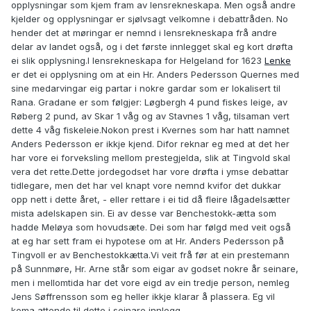
opplysningar som kjem fram av lensrekneskapa. Men også andre
kjelder og opplysningar er sjølvsagt velkomne i debattråden. No
hender det at møringar er nemnd i lensrekneskapa frå andre
delar av landet også, og i det første innlegget skal eg kort drøfta
ei slik opplysning.I lensrekneskapa for Helgeland for 1623
Lenke
er det ei opplysning om at ein Hr. Anders Pedersson Quernes med
sine medarvingar eig partar i nokre gardar som er lokalisert til
Rana. Gradane er som følgjer: Løgbergh 4 pund fiskes leige, av
Røberg 2 pund, av Skar 1 våg og av Stavnes 1 våg, tilsaman vert
dette 4 våg fiskeleie.Nokon prest i Kvernes som har hatt namnet
Anders Pedersson er ikkje kjend. Difor reknar eg med at det her
har vore ei forveksling mellom prestegjelda, slik at Tingvold skal
vera det rette.Dette jordegodset har vore drøfta i ymse debattar
tidlegare, men det har vel knapt vore nemnd kvifor det dukkar
opp nett i dette året, - eller rettare i ei tid då fleire lågadelsætter
mista adelskapen sin. Ei av desse var Benchestokk-ætta som
hadde Meløya som hovudsæte. Dei som har følgd med veit også
at eg har sett fram ei hypotese om at Hr. Anders Pedersson på
Tingvoll er av Benchestokkætta.Vi veit frå før at ein prestemann
på Sunnmøre, Hr. Arne står som eigar av godset nokre år seinare,
men i mellomtida har det vore eigd av ein tredje person, nemleg
Jens Søffrensson som eg heller ikkje klarar å plassera. Eg vil
koma attende til dette i seinare innlegg.