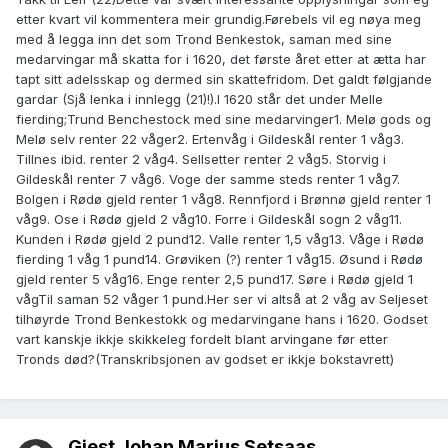
etter kvart vil kommentera meir grundig.Førebels vil eg nøya meg
med å legga inn det som Trond Benkestok, saman med sine
medarvingar må skatta for i 1620, det første året etter at ætta har
tapt sitt adelsskap og dermed sin skattefridom. Det galdt følgjande
gardar (Sjå lenka i innlegg (21)!).I 1620 står det under Melle
fierding;Trund Benchestock med sine medarvinger1. Melø gods og
Melø selv renter 22 våger2. Ertenvåg i Gildeskål renter 1 våg3.
Tillnes ibid. renter 2 våg4. Sellsetter renter 2 våg5. Storvig i
Gildeskål renter 7 våg6. Voge der samme steds renter 1 våg7.
Bolgen i Rødø gjeld renter 1 våg8. Rennfjord i Brønnø gjeld renter 1
våg9. Ose i Rødø gjeld 2 våg10. Forre i Gildeskål sogn 2 våg11.
Kunden i Rødø gjeld 2 pund12. Valle renter 1,5 våg13. Våge i Rødø
fierding 1 våg 1 pund14. Grøviken (?) renter 1 våg15. Øsund i Rødø
gjeld renter 5 våg16. Enge renter 2,5 pund17. Søre i Rødø gjeld 1
vågTil saman 52 våger 1 pund.Her ser vi altså at 2 våg av Seljeset
tilhøyrde Trond Benkestokk og medarvingane hans i 1620. Godset
vart kanskje ikkje skikkeleg fordelt blant arvingane før etter
Tronds død?(Transkribsjonen av godset er ikkje bokstavrett)
Gjest Johan Marius Setsaas