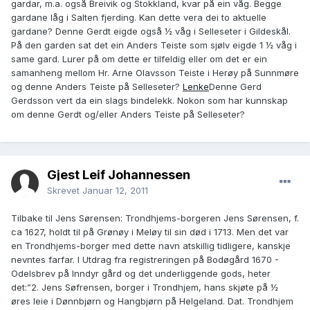
gardar, m.a. også Breivik og Stokkland, kvar på ein våg. Begge
gardane låg i Salten fjerding. Kan dette vera dei to aktuelle
gardane? Denne Gerdt eigde også ½ våg i Selleseter i Gildeskål.
På den garden sat det ein Anders Teiste som sjølv eigde 1 ½ våg i
same gard. Lurer på om dette er tilfeldig eller om det er ein
samanheng mellom Hr. Arne Olavsson Teiste i Herøy på Sunnmøre
og denne Anders Teiste på Selleseter?
Lenke
Denne Gerd
Gerdsson vert da ein slags bindelekk. Nokon som har kunnskap
om denne Gerdt og/eller Anders Teiste på Selleseter?
Gjest Leif Johannessen
Skrevet
Januar 12, 2011
Tilbake til Jens Sørensen: Trondhjems-borgeren Jens Sørensen, f.
ca 1627, holdt til på Grønøy i Meløy til sin død i 1713. Men det var
en Trondhjems-borger med dette navn atskillig tidligere, kanskje
nevntes farfar. I Utdrag fra registreringen på Bodøgård 1670 -
Odelsbrev på Inndyr gård og det underliggende gods, heter
det:”2. Jens Søfrensen, borger i Trondhjem, hans skjøte på ½
øres leie i Dønnbjørn og Hangbjørn på Helgeland. Dat. Trondhjem