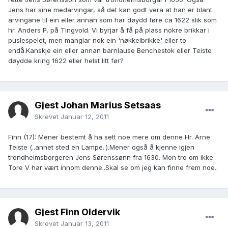
Jens har sine medarvingar, så det kan godt vera at han er blant
arvingane til ein eller annan som har døydd føre ca 1622 slik som
hr. Anders P. på Tingvold. Vi byrjar å få på plass nokre brikkar i
puslespelet, men manglar nok ein 'nøkkelbrikke' eller to
endå.Kanskje ein eller annan barnlause Benchestok eller Teiste
døydde kring 1622 eller helst litt før?
Gjest Johan Marius Setsaas
Skrevet
Januar 12, 2011
Finn (17): Mener bestemt å ha sett noe mere om denne Hr. Arne
Teiste (..annet sted en Lampe..).Mener også å kjenne igjen
trondheimsborgeren Jens Sørenssønn fra 1630. Mon tro om ikke
Tore V har vært innom denne..Skal se om jeg kan finne frem noe..
Gjest Finn Oldervik
Skrevet
Januar 13, 2011