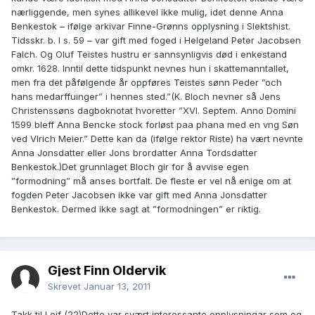
nærliggende, men synes allikevel ikke mulig, idet denne Anna
Benkestok – ifølge arkivar Finne-Grønns opplysning i Slektshist.
Tidsskr. b. I s. 59 – var gift med foged i Helgeland Peter Jacobsen
Falch. Og Oluf Teistes hustru er sannsynligvis død i enkestand
omkr. 1628. Inntil dette tidspunkt nevnes hun i skattemanntallet,
men fra det påfølgende år oppføres Teistes sønn Peder ”och
hans medarffuinger” i hennes sted.”(K. Bloch nevner så Jens
Christenssøns dagboknotat hvoretter ”XVI. Septem. Anno Domini
1599 bleff Anna Bencke stock forløst paa phana med en vng Søn
ved Vlrich Meier.” Dette kan da (ifølge rektor Riste) ha vært nevnte
Anna Jonsdatter eller Jons brordatter Anna Tordsdatter
Benkestok.)Det grunnlaget Bloch gir for å avvise egen
”formodning” må anses bortfalt. De fleste er vel nå enige om at
fogden Peter Jacobsen ikke var gift med Anna Jonsdatter
Benkestok. Dermed ikke sagt at ”formodningen” er riktig.
Gjest Finn Oldervik
Skrevet
Januar 13, 2011
Takk til Leif (22)Dette var svært interessante opplysningar som eg