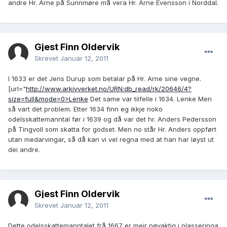
andre Hr. Arne på Sunnmøre må vera Hr. Arne Evensson i Norddal.
Gjest Finn Oldervik
Skrevet
Januar 12, 2011
I 1633 er det Jens Durup som betalar på Hr. Arne sine vegne.
[url="
http://www.arkivverket.no/URN:db_read/rk/20646/4?
size=full&mode=0>Lenke
Det same var tilfelle i 1634. Lenke Men
så vart det problem. Etter 1634 finn eg ikkje noko
odelsskattemanntal før i 1639 og då var det hr. Anders Pedersson
på Tingvoll som skatta for godset. Men no står Hr. Anders oppført
utan medarvingar, så då kan vi vel regna med at han har løyst ut
dei andre.
Gjest Finn Oldervik
Skrevet
Januar 12, 2011
Dette odelsskattemanntalet frå 1667 er meir nøyaktig i plasseringa