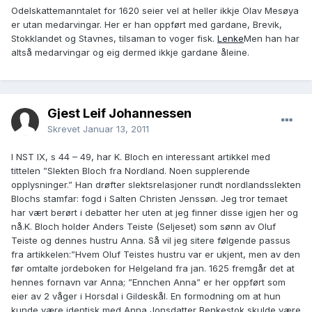
Odelskattemanntalet for 1620 seier vel at heller ikkje Olav Mesøya
er utan medarvingar. Her er han oppført med gardane, Brevik,
Stokklandet og Stavnes, tilsaman to voger fisk.
Lenke
Men han har
altså medarvingar og eig dermed ikkje gardane åleine.
Gjest Leif Johannessen
Skrevet
Januar 13, 2011
I NST IX, s 44 – 49, har K. Bloch en interessant artikkel med
tittelen ”Slekten Bloch fra Nordland. Noen supplerende
opplysninger.” Han drøfter slektsrelasjoner rundt nordlandsslekten
Blochs stamfar: fogd i Salten Christen Jenssøn. Jeg tror temaet
har vært berørt i debatter her uten at jeg finner disse igjen her og
nå.K. Bloch holder Anders Teiste (Seljeset) som sønn av Oluf
Teiste og dennes hustru Anna. Så vil jeg sitere følgende passus
fra artikkelen:”Hvem Oluf Teistes hustru var er ukjent, men av den
før omtalte jordeboken for Helgeland fra jan. 1625 fremgår det at
hennes fornavn var Anna; ”Ennchen Anna” er her oppført som
eier av 2 våger i Horsdal i Gildeskål. En formodning om at hun
kunde være identisk med Anna Jonsdatter Benkestok skulde være