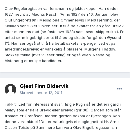
Olav Engelbregtsson var lensmann og jekteskipper. Han døde i
1627, nevnt av Maurits Rasch: ”Anno 1627 den 16. Januarii blev
Oluf Engebretsøn i Messø paa Ommenesvig i Melø Fjerding, der
Klokken var 2 Slet.”Enken ser ut til å ha skattet for en gård Breivik
etter mannens død (se fastelavn 1628) samt svart skipperskatt. En
antatt sønn Ingebrigt ser ut til å bo og skatte for gården Øysund
(?). Han ser også ut til å ha betalt sakefalls-penger ved et par
anledninger.Breivik er vanskelig å plassere. Muligens i Rødøy.
Stokke/Stokka (hvis vi leser riktig) er også vrien. Nesna og
Alstahaug er mulige kandidater.
Gjest Finn Oldervik
Skrevet
Januar 12, 2011
Takk til Leif for interessant svar.I følgje Rygh så er det ein gard i
Meløy som er kalla Brevik eller Breivik (gnr 30). Garden som står
framom er Grønåsen, medan garden bakom er Bjærangen. Kan
denne vera aktuell?Det er naturlegvis ei moglegheit at Hr. Arne
Olsson Teiste på Sunnmøre kan vera Olav Engelbregtsson sin