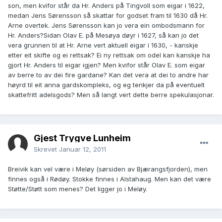
son, men kvifor står da Hr. Anders på Tingvoll som eigar i 1622,
medan Jens Sørensson så skattar for godset fram til 1630 då Hr.
Arne overtek. Jens Sørensson kan jo vera ein ombodsmann for
Hr. Anders?Sidan Olav E. på Mesøya døyr i 1627, så kan jo det
vera grunnen til at Hr. Arne vert aktuell eigar i 1630, - kanskje
etter eit skifte og ei rettsak? Ei ny rettsak om odel kan kanskje ha
gjort Hr. Anders til eigar igjen? Men kvifor står Olav E. som eigar
av berre to av dei fire gardane? Kan det vera at dei to andre har
høyrd til eit anna gardskompleks, og eg tenkjer da på eventuelt
skattefritt adelsgods? Men så langt vert dette berre spekulasjonar.
Gjest Trygve Lunheim
Skrevet
Januar 12, 2011
Breivik kan vel være i Meløy (sørsiden av Bjærangsfjorden), men
finnes også i Rødøy. Stokke finnes i Alstahaug. Men kan det være
Støtte/Støtt som menes? Det ligger jo i Meløy.