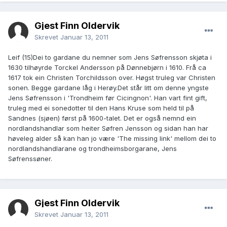
Gjest Finn Oldervik
Skrevet
Januar 13, 2011
Leif (15)Dei to gardane du nemner som Jens Søfrensson skjøta i
1630 tilhøyrde Torckel Andersson på Dønnebjørn i 1610. Frå ca
1617 tok ein Christen Torchildsson over. Høgst truleg var Christen
sonen. Begge gardane låg i Herøy.Det står litt om denne yngste
Jens Søfrensson i 'Trondheim før Cicingnon'. Han vart fint gift,
truleg med ei sonedotter til den Hans Kruse som held til på
Sandnes (sjøen) først på 1600-talet. Det er også nemnd ein
nordlandshandlar som heiter Søfren Jensson og sidan han har
høveleg alder så kan han jo være 'The missing link' mellom dei to
nordlandshandlarane og trondheimsborgarane, Jens
Søfrenssøner.
Gjest Finn Oldervik
Skrevet
Januar 13, 2011