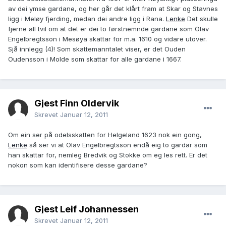
av dei ymse gardane, og her går det klårt fram at Skar og Stavnes
ligg i Meløy fjerding, medan dei andre ligg i Rana.
Lenke
Det skulle
fjerne all tvil om at det er dei to førstnemnde gardane som Olav
Engelbregtsson i Mesøya skattar for m.a. 1610 og vidare utover.
Sjå innlegg (4)! Som skattemanntalet viser, er det Ouden
Oudensson i Molde som skattar for alle gardane i 1667.
Gjest Finn Oldervik
Skrevet
Januar 12, 2011
Om ein ser på odelsskatten for Helgeland 1623 nok ein gong,
Lenke
så ser vi at Olav Engelbregtsson endå eig to gardar som
han skattar for, nemleg Bredvik og Stokke om eg les rett. Er det
nokon som kan identifisere desse gardane?
Gjest Leif Johannessen
Skrevet
Januar 12, 2011