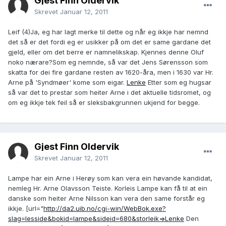
Gjest Finn Oldervik
Skrevet
Januar 12, 2011
Leif (4)Ja, eg har lagt merke til dette og når eg ikkje har nemnd
det så er det fordi eg er usikker på om det er same gardane det
gjeld, eller om det berre er namnelikskap. Kjennes denne Oluf
noko nærare?Som eg nemnde, så var det Jens Sørensson som
skatta for dei fire gardane resten av 1620-åra, men i 1630 var Hr.
Arne på 'Syndmøer' kome som eigar.
Lenke
Etter som eg hugsar
så var det to prestar som heiter Arne i det aktuelle tidsromet, og
om eg ikkje tek feil så er sleksbakgrunnen ukjend for begge.
Gjest Finn Oldervik
Skrevet
Januar 12, 2011
Lampe har ein Arne i Herøy som kan vera ein høvande kandidat,
nemleg Hr. Arne Olavsson Teiste. Korleis Lampe kan få til at ein
danske som heiter Arne Nilsson kan vera den same forstår eg
ikkje. [url="
http://da2.uib.no/cgi-win/WebBok.exe?
slag=lesside&bokid=lampe&sideid=680&storleik=>Lenke
Den