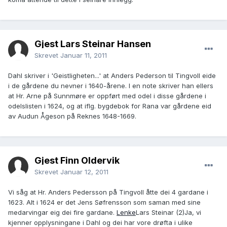
Gjest Lars Steinar Hansen
Skrevet
Januar 11, 2011
Dahl skriver i 'Geistligheten...' at Anders Pederson til Tingvoll eide
i de gårdene du nevner i 1640-årene. I en note skriver han ellers
at Hr. Arne på Sunnmøre er oppført med odel i disse gårdene i
odelslisten i 1624, og at iflg. bygdebok for Rana var gårdene eid
av Audun Ågeson på Reknes 1648-1669.
Gjest Finn Oldervik
Skrevet
Januar 12, 2011
Vi såg at Hr. Anders Pedersson på Tingvoll åtte dei 4 gardane i
1623. Alt i 1624 er det Jens Søfrensson som saman med sine
medarvingar eig dei fire gardane.
Lenke
Lars Steinar (2)Ja, vi
kjenner opplysningane i Dahl og dei har vore drøfta i ulike