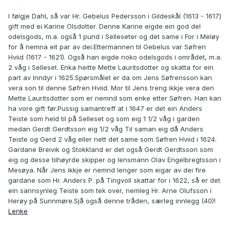
I følgje Dahl, så var Hr. Gebelus Pedersson i Gildeskål (1613 - 1617)
gift med ei Karine Olsdotter. Denne Karine eigde ein god del
odelsgods, m.a. også 1 pund i Selleseter og det same i For i Meløy
for å nemna eit par av dei.Ettermannen til Gebelus var Søfren
Hviid (1617 - 1621). Også han eigde noko odelsgods i området, m.a.
2 våg i Selleset. Enka heitte Mette Lauritsdotter og skatta for ein
part av Inndyr i 1625.Spørsmålet er da om Jens Søfrensson kan
vera son til denne Søfren Hviid. Mor til Jens treng ikkje vera den
Mette Lauritsdotter som er nemnd som enke etter Søfren. Han kan
ha vore gift før.Pussig samantreff at i 1647 er det ein Anders
Teiste som held til på Selleset og som eig 1 1/2 våg i garden
medan Gerdt Gerdtsson eig 1/2 våg Til saman eig då Anders
Teiste og Gerd 2 våg eller nett det same som Søfren Hviid i 1624.
Gardane Breivik og Stokkland er det også Gerdt Gerdtsson som
eig og desse tilhøyrde skipper og lensmann Olav Engelbregtsson i
Mesøya. Når Jens ikkje er nemnd lenger som eigar av dei fire
gardane som Hr. Anders P. på Tingvoll skattar for i 1622, så er det
ein sannsynleg Teiste som tek over, nemleg Hr. Arne Olufsson i
Herøy på Sunnmøre.Sjå også denne tråden, særleg innlegg (40)!
Lenke