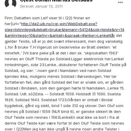
Skrevet
Januar 13, 2011
Finn: Debatten som Leif viser til i (22) finner en
her[url="
http://da2.uib.no/cgi-win/WebDebatt.exe?
slag=listinnlegg&debatt=brukar&temanr=54124&sok=teiste&nr=14
&antinnlegg=10&startnr=&antall=&spraak=#anker>LenkeNår
det
gjelder Teiste, så er jo det svært interessant, men dog vanskelig
(..for å bruke T.H.Vigerust sin beskrivelse av Bratt slekten: 'et
minefelt..' )Vil bare peke på at det i den sk. 'skipsskatten 1563'
nevnes en Oluff Thieste po Solstaid.Ligger elektronisk her:LenkeI
innledningen, side 23:Lenke...diskuterer forfatteren Oluff Teiste på
Solstad, og sier: '..noen gard i Namdalen ved navn Solstad
kjendes ikke, muligens menes Solstad i Børseskogen..'Her tar
forfatteren feil, den gård Solstad det her er snakk om, er gården
Solstad i Bindalen, som den gangen hørte til Namdalen...Lenke 15.
Solstad. Udt. só2£sta. -- Solstedt 1559. Holstadt (!) 1590. Soelsta
1626. Sollstad 1643. Soelstad 1723.Gården er omtalt i Bindal
bygdebok, gård og slekt, bind 1 side 312 og utover. Den Oluf som
nevnes på Solstad i 1559 (NLR bind 6), er ganske sikkert lik den
Oluf Teiste som nevnes i 1563LenkeEn skal ikke se bort i fra at
denne Oluf Teiste kan være forfar til den Oluf Teiste som nevnes
over i (22)Men jeg kan ikke ungå å nevne noen andre Teister i