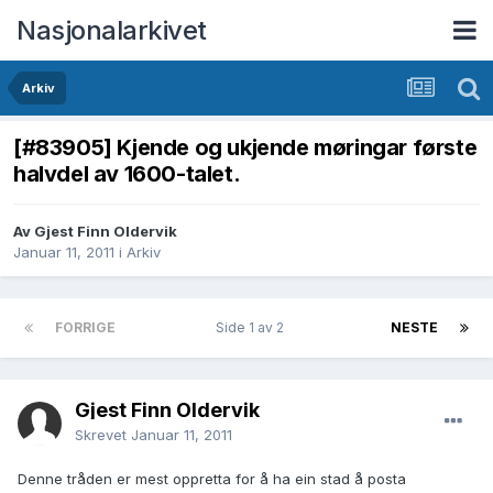
Nasjonalarkivet
Arkiv
[#83905] Kjende og ukjende møringar første
halvdel av 1600-talet.
Av Gjest Finn Oldervik
Januar 11, 2011
i
Arkiv
FORRIGE
Side 1 av 2
NESTE
Gjest Finn Oldervik
Skrevet
Januar 11, 2011
Denne tråden er mest oppretta for å ha ein stad å posta