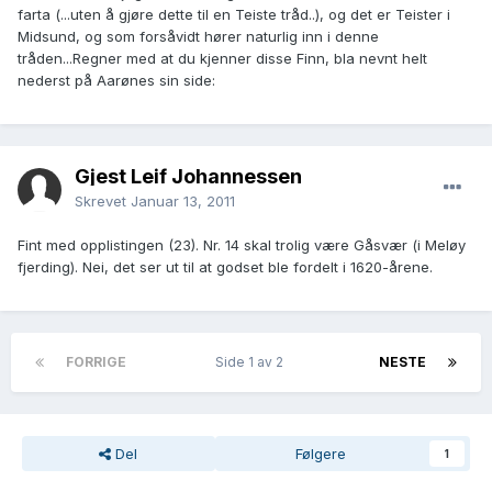
farta (...uten å gjøre dette til en Teiste tråd..), og det er Teister i
Midsund, og som forsåvidt hører naturlig inn i denne
tråden...Regner med at du kjenner disse Finn, bla nevnt helt
nederst på Aarønes sin side:
Gjest Leif Johannessen
Skrevet
Januar 13, 2011
Fint med opplistingen (23). Nr. 14 skal trolig være Gåsvær (i Meløy
fjerding). Nei, det ser ut til at godset ble fordelt i 1620-årene.
FORRIGE
Side 1 av 2
NESTE
Del
Følgere
1