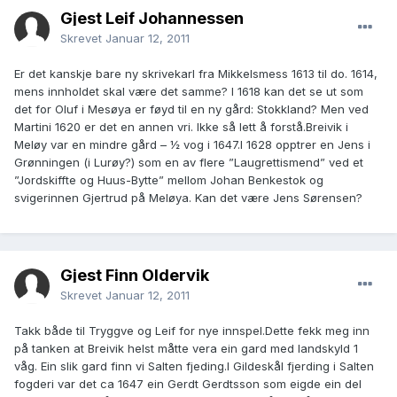
Gjest Leif Johannessen
Skrevet
Januar 12, 2011
Er det kanskje bare ny skrivekarl fra Mikkelsmess 1613 til do. 1614,
mens innholdet skal være det samme? I 1618 kan det se ut som
det for Oluf i Mesøya er føyd til en ny gård: Stokkland? Men ved
Martini 1620 er det en annen vri. Ikke så lett å forstå.Breivik i
Meløy var en mindre gård – ½ vog i 1647.I 1628 opptrer en Jens i
Grønningen (i Lurøy?) som en av flere ”Laugrettismend” ved et
”Jordskiffte og Huus-Bytte” mellom Johan Benkestok og
svigerinnen Gjertrud på Meløya. Kan det være Jens Sørensen?
Gjest Finn Oldervik
Skrevet
Januar 12, 2011
Takk både til Tryggve og Leif for nye innspel.Dette fekk meg inn
på tanken at Breivik helst måtte vera ein gard med landskyld 1
våg. Ein slik gard finn vi Salten fjeding.I Gildeskål fjerding i Salten
fogderi var det ca 1647 ein Gerdt Gerdtsson som eigde ein del