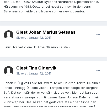
den 24. mai 1630.” (Audun Dybdahl: Nordnorsk Diplommateriale.
Håløygminne 1983.)Dette er vel høyst sannsynlig den Jens
Sørensen som eide de gårdene som er nevnt ovenfor.
Gjest Johan Marius Setsaas
Skrevet
Januar 12, 2011
Finn: Hva vet vi om Hr. Arne Olssønn Teiste ?
Gjest Finn Oldervik
Skrevet
Januar 12, 2011
Johan (16)Eg veit i alle fall svært lite om Hr. Arne Teiste. Du finn ei
lenke i innlegg (6) som viser til Lampes prestesoge for Bergens
Stift. Det som står der er vel så mykje eg veit. Men det kan godt
vera at sunnmøringar som til dømes Bjørn Jonson Dale har meir
kunnskap her.Elles så kan det godt vera at Leif har funne den
rette Jens Sørensson som var trondheimsborgar i 1630. Også