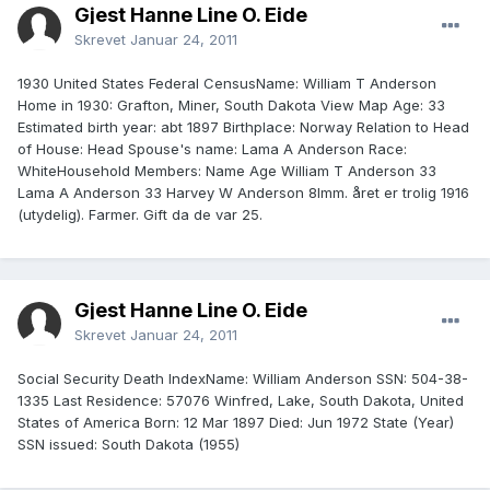
Gjest Hanne Line O. Eide
Skrevet
Januar 24, 2011
1930 United States Federal CensusName: William T Anderson
Home in 1930: Grafton, Miner, South Dakota View Map Age: 33
Estimated birth year: abt 1897 Birthplace: Norway Relation to Head
of House: Head Spouse's name: Lama A Anderson Race:
WhiteHousehold Members: Name Age William T Anderson 33
Lama A Anderson 33 Harvey W Anderson 8Imm. året er trolig 1916
(utydelig). Farmer. Gift da de var 25.
Gjest Hanne Line O. Eide
Skrevet
Januar 24, 2011
Social Security Death IndexName: William Anderson SSN: 504-38-
1335 Last Residence: 57076 Winfred, Lake, South Dakota, United
States of America Born: 12 Mar 1897 Died: Jun 1972 State (Year)
SSN issued: South Dakota (1955)