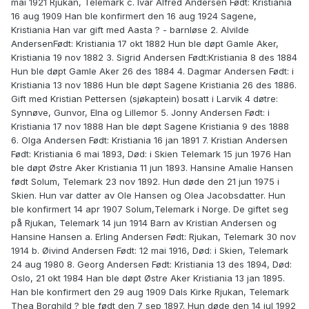
mai 1921 Rjukan, Telemark c. Ivar Alfred Andersen Født: Kristiania
16 aug 1909 Han ble konfirmert den 16 aug 1924 Sagene,
Kristiania Han var gift med Aasta ? - barnløse 2. Alvilde
AndersenFødt: Kristiania 17 okt 1882 Hun ble døpt Gamle Aker,
Kristiania 19 nov 1882 3. Sigrid Andersen Født:Kristiania 8 des 1884
Hun ble døpt Gamle Aker 26 des 1884 4. Dagmar Andersen Født: i
Kristiania 13 nov 1886 Hun ble døpt Sagene Kristiania 26 des 1886.
Gift med Kristian Pettersen (sjøkaptein) bosatt i Larvik 4 døtre:
Synnøve, Gunvor, Elna og Lillemor 5. Jonny Andersen Født: i
Kristiania 17 nov 1888 Han ble døpt Sagene Kristiania 9 des 1888
6. Olga Andersen Født: Kristiania 16 jan 1891 7. Kristian Andersen
Født: Kristiania 6 mai 1893, Død: i Skien Telemark 15 jun 1976 Han
ble døpt Østre Aker Kristiania 11 jun 1893. Hansine Amalie Hansen
født Solum, Telemark 23 nov 1892. Hun døde den 21 jun 1975 i
Skien. Hun var datter av Ole Hansen og Olea Jacobsdatter. Hun
ble konfirmert 14 apr 1907 Solum,Telemark i Norge. De giftet seg
på Rjukan, Telemark 14 jun 1914 Barn av Kristian Andersen og
Hansine Hansen a. Erling Andersen Født: Rjukan, Telemark 30 nov
1914 b. Øivind Andersen Født: 12 mai 1916, Død: i Skien, Telemark
24 aug 1980 8. Georg Andersen Født: Kristiania 13 des 1894, Død:
Oslo, 21 okt 1984 Han ble døpt Østre Aker Kristiania 13 jan 1895.
Han ble konfirmert den 29 aug 1909 Dals Kirke Rjukan, Telemark
Thea Borghild ? ble født den 7 sep 1897. Hun døde den 14 jul 1992