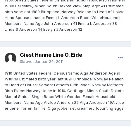
1930 United States Federal CensusName: John Anderson Home in
1930: Belleview, Miner, South Dakota View Map Age: 41 Estimated
birth year: abt 1889 Birthplace: Norway Relation to Head of House:
Head Spouse's name: Emma L Anderson Race: WhiteHousehold
Members: Name Age John Anderson 41 Emma L Anderson 38
Linda S Anderson 14 Evelyn J Anderson 12
Gjest Hanne Line O. Eide
Skrevet
Januar 24, 2011
1910 United States Federal CensusName: Alga Anderson Age in
1910: 19 Estimated birth year: abt 1891 Birthplace: Norway Relation
to Head of House: Servant Father's Birth Place: Norway Mother's
Birth Place: Norway Home in 1910: Carthage, Miner, South Dakota
Marital Status: Single Race: White Gender: FemaleHousehold
Members: Name Age Alvilde Anderon 22 Alga Anderson 19Alvilde
er tjener for en familie. Olga jobber i et creamery (counting eggs).