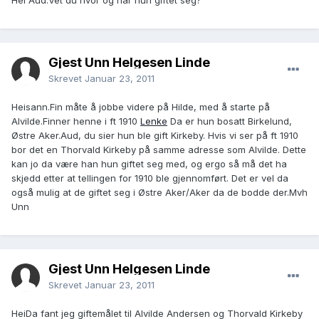
Hei Aud.Vet du hvor og når hun giftet seg?
Gjest Unn Helgesen Linde
Skrevet
Januar 23, 2011
Heisann.Fin måte å jobbe videre på Hilde, med å starte på
Alvilde.Finner henne i ft 1910
Lenke
Da er hun bosatt Birkelund,
Østre Aker.Aud, du sier hun ble gift Kirkeby. Hvis vi ser på ft 1910
bor det en Thorvald Kirkeby på samme adresse som Alvilde. Dette
kan jo da være han hun giftet seg med, og ergo så må det ha
skjedd etter at tellingen for 1910 ble gjennomført. Det er vel da
også mulig at de giftet seg i Østre Aker/Aker da de bodde der.Mvh
Unn
Gjest Unn Helgesen Linde
Skrevet
Januar 23, 2011
HeiDa fant jeg giftemålet til Alvilde Andersen og Thorvald Kirkeby