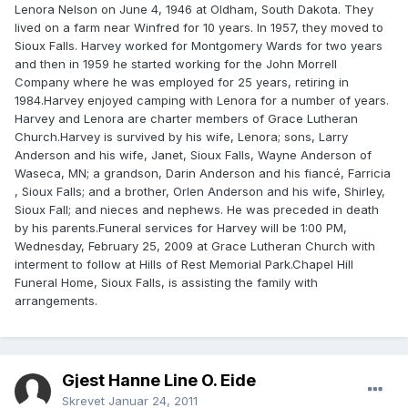
Lenora Nelson on June 4, 1946 at Oldham, South Dakota. They
lived on a farm near Winfred for 10 years. In 1957, they moved to
Sioux Falls. Harvey worked for Montgomery Wards for two years
and then in 1959 he started working for the John Morrell
Company where he was employed for 25 years, retiring in
1984.Harvey enjoyed camping with Lenora for a number of years.
Harvey and Lenora are charter members of Grace Lutheran
Church.Harvey is survived by his wife, Lenora; sons, Larry
Anderson and his wife, Janet, Sioux Falls, Wayne Anderson of
Waseca, MN; a grandson, Darin Anderson and his fiancé, Farricia
, Sioux Falls; and a brother, Orlen Anderson and his wife, Shirley,
Sioux Fall; and nieces and nephews. He was preceded in death
by his parents.Funeral services for Harvey will be 1:00 PM,
Wednesday, February 25, 2009 at Grace Lutheran Church with
interment to follow at Hills of Rest Memorial Park.Chapel Hill
Funeral Home, Sioux Falls, is assisting the family with
arrangements.
Gjest Hanne Line O. Eide
Skrevet
Januar 24, 2011