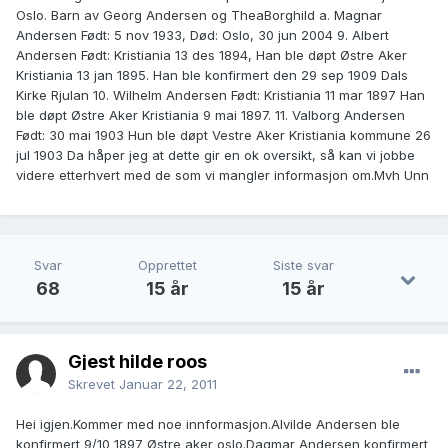
Oslo. Barn av Georg Andersen og TheaBorghild a. Magnar
Andersen Født: 5 nov 1933, Død: Oslo, 30 jun 2004 9. Albert
Andersen Født: Kristiania 13 des 1894, Han ble døpt Østre Aker
Kristiania 13 jan 1895. Han ble konfirmert den 29 sep 1909 Dals
Kirke Rjulan 10. Wilhelm Andersen Født: Kristiania 11 mar 1897 Han
ble døpt Østre Aker Kristiania 9 mai 1897. 11. Valborg Andersen
Født: 30 mai 1903 Hun ble døpt Vestre Aker Kristiania kommune 26
jul 1903 Da håper jeg at dette gir en ok oversikt, så kan vi jobbe
videre etterhvert med de som vi mangler informasjon om.Mvh Unn
Svar
Opprettet
Siste svar
68
15 år
15 år
Gjest hilde roos
Skrevet
Januar 22, 2011
Hei igjen.Kommer med noe innformasjon.Alvilde Andersen ble
konfirmert 9/10 1897 Østre aker oslo.Dagmar Andersen konfirmert