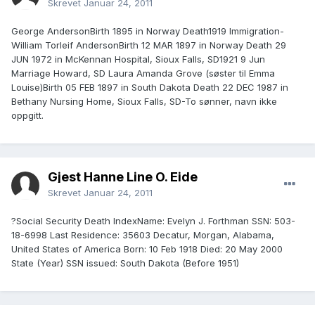
Skrevet
Januar 24, 2011
George AndersonBirth 1895 in Norway Death1919 Immigration-
William Torleif AndersonBirth 12 MAR 1897 in Norway Death 29
JUN 1972 in McKennan Hospital, Sioux Falls, SD1921 9 Jun
Marriage Howard, SD Laura Amanda Grove (søster til Emma
Louise)Birth 05 FEB 1897 in South Dakota Death 22 DEC 1987 in
Bethany Nursing Home, Sioux Falls, SD-To sønner, navn ikke
oppgitt.
Gjest Hanne Line O. Eide
Skrevet
Januar 24, 2011
?Social Security Death IndexName: Evelyn J. Forthman SSN: 503-
18-6998 Last Residence: 35603 Decatur, Morgan, Alabama,
United States of America Born: 10 Feb 1918 Died: 20 May 2000
State (Year) SSN issued: South Dakota (Before 1951)