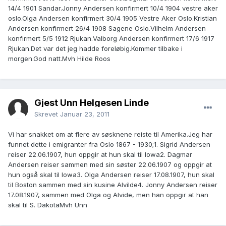
14/4 1901 Sandar.Jonny Andersen konfirmert 10/4 1904 vestre aker
oslo.Olga Andersen konfirmert 30/4 1905 Vestre Aker Oslo.Kristian
Andersen konfirmert 26/4 1908 Sagene Oslo.Vilhelm Andersen
konfirmert 5/5 1912 Rjukan.Valborg Andersen konfirmert 17/6 1917
Rjukan.Det var det jeg hadde foreløbig.Kommer tilbake i
morgen.God natt.Mvh Hilde Roos
Gjest Unn Helgesen Linde
Skrevet
Januar 23, 2011
Vi har snakket om at flere av søsknene reiste til Amerika.Jeg har
funnet dette i emigranter fra Oslo 1867 - 1930;1. Sigrid Andersen
reiser 22.06.1907, hun oppgir at hun skal til Iowa2. Dagmar
Andersen reiser sammen med sin søster 22.06.1907 og oppgir at
hun også skal til Iowa3. Olga Andersen reiser 17.08.1907, hun skal
til Boston sammen med sin kusine Alvilde4. Jonny Andersen reiser
17.08.1907, sammen med Olga og Alvide, men han oppgir at han
skal til S. DakotaMvh Unn