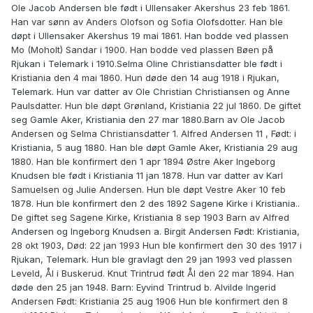
Ole Jacob Andersen ble født i Ullensaker Akershus 23 feb 1861.
Han var sønn av Anders Olofson og Sofia Olofsdotter. Han ble
døpt i Ullensaker Akershus 19 mai 1861. Han bodde ved plassen
Mo (Moholt) Sandar i 1900. Han bodde ved plassen Bøen på
Rjukan i Telemark i 1910.Selma Oline Christiansdatter ble født i
Kristiania den 4 mai 1860. Hun døde den 14 aug 1918 i Rjukan,
Telemark. Hun var datter av Ole Christian Christiansen og Anne
Paulsdatter. Hun ble døpt Grønland, Kristiania 22 jul 1860. De giftet
seg Gamle Aker, Kristiania den 27 mar 1880.Barn av Ole Jacob
Andersen og Selma Christiansdatter 1. Alfred Andersen 11 , Født: i
Kristiania, 5 aug 1880. Han ble døpt Gamle Aker, Kristiania 29 aug
1880. Han ble konfirmert den 1 apr 1894 Østre Aker Ingeborg
Knudsen ble født i Kristiania 11 jan 1878. Hun var datter av Karl
Samuelsen og Julie Andersen. Hun ble døpt Vestre Aker 10 feb
1878. Hun ble konfirmert den 2 des 1892 Sagene Kirke i Kristiania..
De giftet seg Sagene Kirke, Kristiania 8 sep 1903 Barn av Alfred
Andersen og Ingeborg Knudsen a. Birgit Andersen Født: Kristiania,
28 okt 1903, Død: 22 jan 1993 Hun ble konfirmert den 30 des 1917 i
Rjukan, Telemark. Hun ble gravlagt den 29 jan 1993 ved plassen
Leveld, Ål i Buskerud. Knut Trintrud født Ål den 22 mar 1894. Han
døde den 25 jan 1948. Barn: Eyvind Trintrud b. Alvilde Ingerid
Andersen Født: Kristiania 25 aug 1906 Hun ble konfirmert den 8