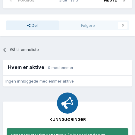
FORRIGE
Side 1 av 3
NESTE
Del
Følgere
0
Gå til emneliste
Hvem er aktive
0 medlemmer
Ingen innloggede medlemmer aktive
KUNNGJØRINGER