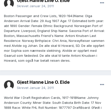
Gjest Hanne Line O. Eide
Skrevet
Januar 24, 2011
Boston Passenger and Crew Lists, 1820-1943Name: Olga
Andersen Arrival Date: 29 Aug 1907 Age: 17 Estimated birth year:
abt 1890 Gender: Female Ethnic Background: Norwegian Port of
Departure: Liverpool, England Ship Name: Saxonia Port of Arrival:
Boston, Massachusetts Friend's Name: Antoni Knutsen Last
Residence: Norway Birthplace: Chri Ania, NorwayReiser sammen
med Alvilde og Johan. De alle skal til Howard, SD. De alle oppført
mor Sophia som nærmeste slektning. Alvilde er oppført med
Gaarud som fødested. De alle skal til tante Antoni Knudsen i
Howard, som også har betalt reisen deres.
Gjest Hanne Line O. Eide
Skrevet
Januar 24, 2011
World War I Draft Registration Cards, 1917-1918Name: Johnny
Anderson County: Miner State: South Dakota Birth Date: 17 Nov
1888 Race: White FHL Roll Number: 1877797 DraftBoard: 0Født i