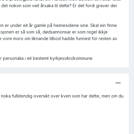
det nokon som veit årsaka til dette? Er det fordi graver der
om er under eit år gamle på heimesidene sine. Skal ein finne
ksjonen er så som så, dødsannonsar er som regel ikkje
dde vore moro om liknande tilbod hadde funnest for resten av
ver personalia i eit bestemt kyrkjesokn/kommune.
e noka fullstendig oversikt over kven som har dette, men om du