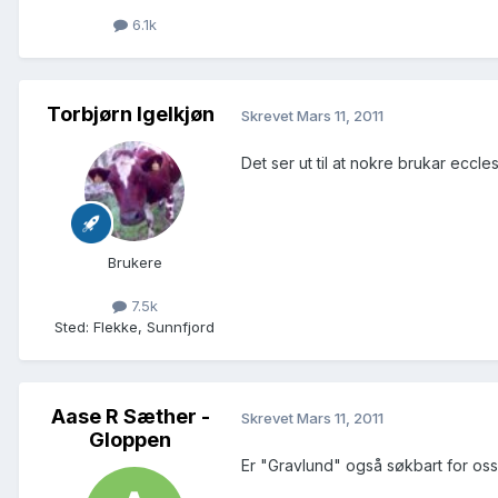
6.1k
Torbjørn Igelkjøn
Skrevet
Mars 11, 2011
Det ser ut til at nokre brukar ecc
Brukere
7.5k
Sted
:
Flekke, Sunnfjord
Aase R Sæther -
Skrevet
Mars 11, 2011
Gloppen
Er "Gravlund" også søkbart for oss