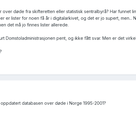
er over døde fra skifteretten eller statistisk sentralbyrå? Har funnet 
Der er lister for noen få år i digitalarkivet, og det er jo supert, men
en det må jo finnes lister allerede.
spurt Domstoladministrasjonen pent, og ikke fått svar. Men er det vir
?
å få oppdatert databasen over døde i Norge 1995-2001?