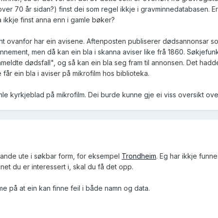
er 70 år sidan?) finst dei som regel ikkje i gravminnedatabasen. Er 
a ikkje finst anna enn i gamle bøker?
nemnt ovanfor har ein avisene. Aftenposten publiserer dødsannonsar s
nement, men då kan ein bla i skanna aviser like frå 1860. Søkjefun
"Anmeldte dødsfall", og så kan ein bla seg fram til annonsen. Det ha
år ein bla i aviser på mikrofilm hos biblioteka.
gamle kyrkjeblad på mikrofilm. Dei burde kunne gje ei viss oversikt o
gande ute i søkbar form, for eksempel
Trondheim
. Eg har ikkje funn
 du er interessert i, skal du få det opp.
 på at ein kan finne feil i både namn og data.