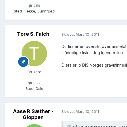
7.5k
Sted
:
Flekke, Sunnfjord
Tore S. Falch
Skrevet
Mars 10, 2011
Du finner en oversikt over anmeldt
månedlige lister. Jeg kjenner ikke ti
Ellers er jo DIS Norges gravminnesi
Brukere
2.2k
Sted
:
Oslo
Aase R Sæther -
Skrevet
Mars 10, 2011
Gloppen
På 10.3.2011 den 17.00, Tore