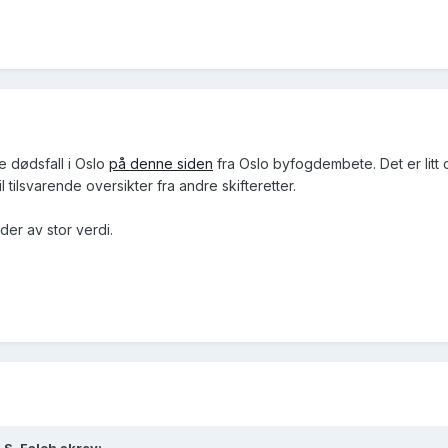
e dødsfall i Oslo
på denne siden
fra Oslo byfogdembete. Det er litt 
l tilsvarende oversikter fra andre skifteretter.
der av stor verdi.
 S. Falch skrev: