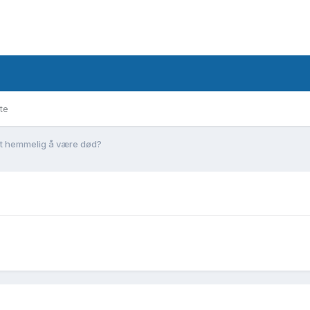
te
et hemmelig å være død?