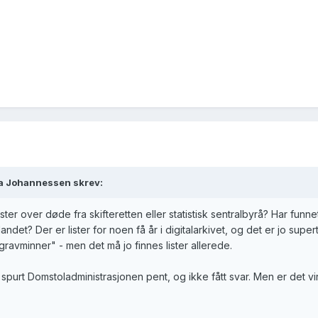
da Johannessen skrev:
ister over døde fra skifteretten eller statistisk sentralbyrå? Har fun
 landet? Der er lister for noen få år i digitalarkivet, og det er jo su
gravminner" - men det må jo finnes lister allerede.
ar spurt Domstoladministrasjonen pent, og ikke fått svar. Men er det