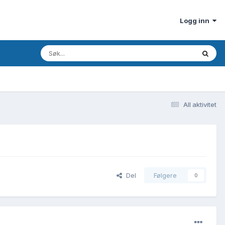
Logg inn
All aktivitet
Del
Følgere
0