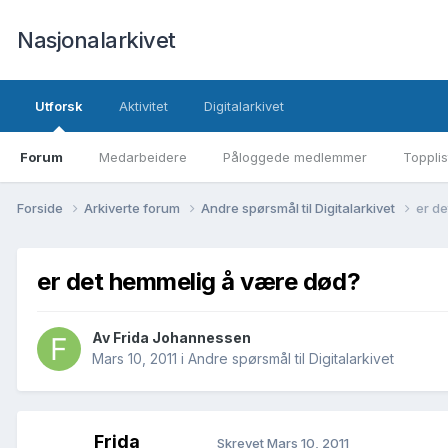
Nasjonalarkivet
Utforsk
Aktivitet
Digitalarkivet
Forum
Medarbeidere
Påloggede medlemmer
Topplis
Forside
Arkiverte forum
Andre spørsmål til Digitalarkivet
er d
er det hemmelig å være død?
Av Frida Johannessen
Mars 10, 2011
i
Andre spørsmål til Digitalarkivet
Frida
Skrevet
Mars 10, 2011