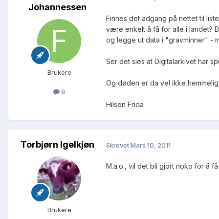
Johannessen
Finnes det adgang på nettet til list
være enkelt å få for alle i landet? 
og legge ut data i "gravminner" - m
Ser det sies at Digitalarkivet har 
Brukere
Og døden er da vel ikke hemmelig
6
Hilsen Frida
Torbjørn Igelkjøn
Skrevet
Mars 10, 2011
M.a.o., vil det bli gjort noko for 
Brukere