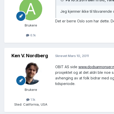
Jeg kjenner ikke til tilsvarende 
Det er berre Oslo som har dette. D
Brukere
6.1k
Ken V. Nordberg
Skrevet
Mars 10, 2011
OBIT AS side
www.dodsannonser.
prosjektet og at det aldri ble noe
avhenging av at folk bidrar med og
tidsperiode.
Brukere
1.1k
Sted
:
California, USA