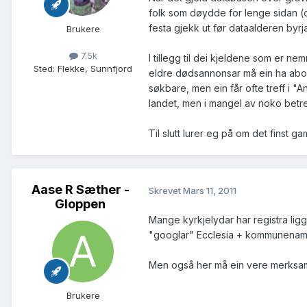
folk som døydde for lenge sidan (ov
festa gjekk ut før dataalderen byrj
Brukere
7.5k
I tillegg til dei kjeldene som er 
Sted
:
Flekke, Sunnfjord
eldre dødsannonsar må ein ha abon
søkbare, men ein får ofte treff i 
landet, men i mangel av noko betre f
Til slutt lurer eg på om det finst 
Aase R Sæther -
Skrevet
Mars 11, 2011
Gloppen
Mange kyrkjelydar har registra lig
"googlar" Ecclesia + kommunenamnet
Men også her må ein vere merksame
Brukere