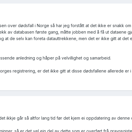
sen over dødsfall i Norge så har jeg forstått at det ikke er snakk
ttrekk av databasen første gang, måtte jobben med å få ut dataene g
g at de selv kan foreta datauttrekkene, men det er ikke gitt at det e
assende anledning og håper på velvillighet og samarbeid.
es registrering, er det ikke gitt at disse dødsfallene allerede er i 
et ikkje går så altfor lang tid før det kjem ei oppdatering av denne
nner, så er det vel ein del av dette som er overført frå gravregistera