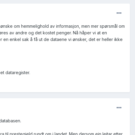
 om ønske om hemmelighold av informasjon, men mer spørsmål om
jøres av andre og det kostet penger. Nå håper vi at en
r en enkel sak å få ut de dataene vi ønsker, det er heller ikke
et dataregister.
 databasen.
 til prestegjeld rundt om i landet. Men dersom ein leitar etter