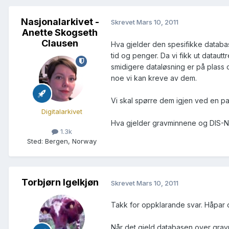
Nasjonalarkivet -
Skrevet
Mars 10, 2011
Anette Skogseth
Clausen
Hva gjelder den spesifikke databa
tid og penger. Da vi fikk ut datau
smidigere dataløsning er på plass o
noe vi kan kreve av dem.
Vi skal spørre dem igjen ved en p
Digitalarkivet
Hva gjelder gravminnene og DIS-Norg
1.3k
Sted
:
Bergen, Norway
Torbjørn Igelkjøn
Skrevet
Mars 10, 2011
Takk for oppklarande svar. Håpar d
Når det gjeld databasen over gravmi