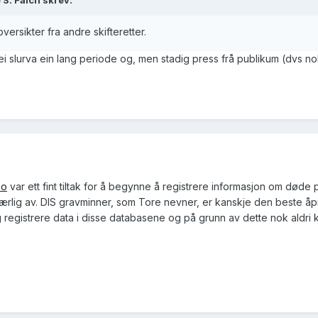
oversikter fra andre skifteretter.
ei slurva ein lang periode og, men stadig press frå publikum (dvs no
no
var ett fint tiltak for å begynne å registrere informasjon om døde p
 særlig av. DIS gravminner, som Tore nevner, er kanskje den beste åp
 registrere data i disse databasene og på grunn av dette nok aldri k