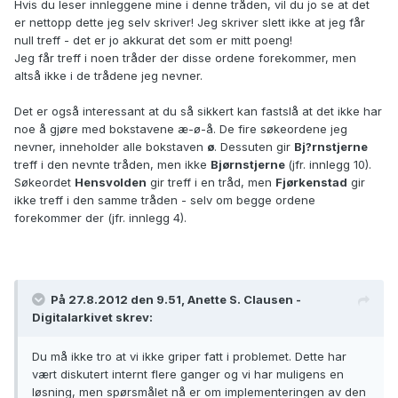
Hvis du leser innleggene mine i denne tråden, vil du jo se at det
er nettopp dette jeg selv skriver! Jeg skriver slett ikke at jeg får
null treff - det er jo akkurat det som er mitt poeng!
Jeg får treff i noen tråder der disse ordene forekommer, men
altså ikke i de trådene jeg nevner.
Det er også interessant at du så sikkert kan fastslå at det ikke har
noe å gjøre med bokstavene æ-ø-å. De fire søkeordene jeg
nevner, inneholder alle bokstaven
ø
. Dessuten gir
Bj?rnstjerne
treff i den nevnte tråden, men ikke
Bjørnstjerne
(jfr. innlegg 10).
Søkeordet
Hensvolden
gir treff i en tråd, men
Fjørkenstad
gir
ikke treff i den samme tråden - selv om begge ordene
forekommer der (jfr. innlegg 4).
På 27.8.2012 den 9.51, Anette S. Clausen -
Digitalarkivet skrev:
Du må ikke tro at vi ikke griper fatt i problemet. Dette har
vært diskutert internt flere ganger og vi har muligens en
løsning, men spørsmålet nå er om implementeringen av den