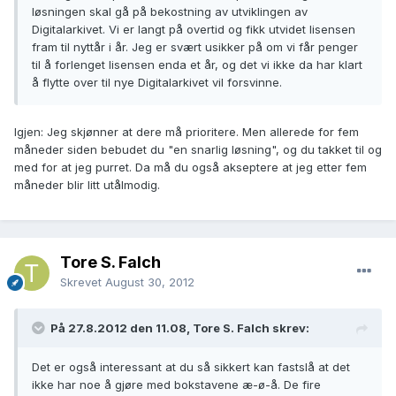
løsningen skal gå på bekostning av utviklingen av
Digitalarkivet. Vi er langt på overtid og fikk utvidet lisensen
fram til nyttår i år. Jeg er svært usikker på om vi får penger
til å forlenget lisensen enda et år, og det vi ikke da har klart
å flytte over til nye Digitalarkivet vil forsvinne.
Igjen: Jeg skjønner at dere må prioritere. Men allerede for fem
måneder siden bebudet du "en snarlig løsning", og du takket til og
med for at jeg purret. Da må du også akseptere at jeg etter fem
måneder blir litt utålmodig.
Tore S. Falch
Skrevet
August 30, 2012
På 27.8.2012 den 11.08, Tore S. Falch skrev:
Det er også interessant at du så sikkert kan fastslå at det
ikke har noe å gjøre med bokstavene æ-ø-å. De fire