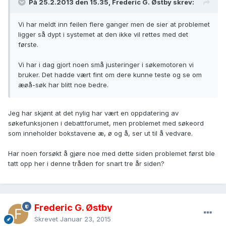
På 25.2.2013 den 15.35, Frederic G. Østby skrev:
Vi har meldt inn feilen flere ganger men de sier at problemet
ligger så dypt i systemet at den ikke vil rettes med det
første.
Vi har i dag gjort noen små justeringer i søkemotoren vi
bruker. Det hadde vært fint om dere kunne teste og se om
æøå-søk har blitt noe bedre.
Jeg har skjønt at det nylig har vært en oppdatering av
søkefunksjonen i debattforumet, men problemet med søkeord
som inneholder bokstavene æ, ø og å, ser ut til å vedvare.
Har noen forsøkt å gjøre noe med dette siden problemet først ble
tatt opp her i denne tråden for snart tre år siden?
Frederic G. Østby
Skrevet
Januar 23, 2015