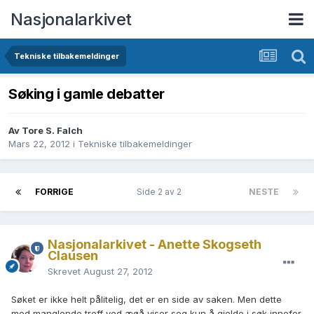
Nasjonalarkivet
Tekniske tilbakemeldinger
Søking i gamle debatter
Av Tore S. Falch
Mars 22, 2012
i
Tekniske tilbakemeldinger
FORRIGE
Side 2 av 2
NESTE
Nasjonalarkivet - Anette Skogseth
Clausen
Skrevet
August 27, 2012
Søket er ikke helt pålitelig, det er en side av saken. Men dette
med manglende treff ved æøå viser seg kun å gjelde i søk innefor