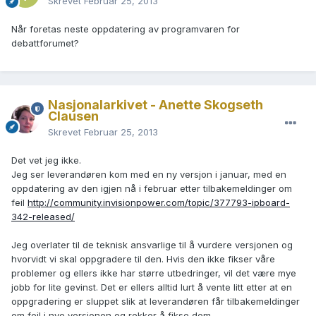
Skrevet
Februar 25, 2013
Når foretas neste oppdatering av programvaren for
debattforumet?
Nasjonalarkivet - Anette Skogseth
Clausen
Skrevet
Februar 25, 2013
Det vet jeg ikke.
Jeg ser leverandøren kom med en ny versjon i januar, med en
oppdatering av den igjen nå i februar etter tilbakemeldinger om
feil
http://community.invisionpower.com/topic/377793-ipboard-
342-released/
Jeg overlater til de teknisk ansvarlige til å vurdere versjonen og
hvorvidt vi skal oppgradere til den. Hvis den ikke fikser våre
problemer og ellers ikke har større utbedringer, vil det være mye
jobb for lite gevinst. Det er ellers alltid lurt å vente litt etter at en
oppgradering er sluppet slik at leverandøren får tilbakemeldinger
om feil i nye versjonen og rekker å fikse dem.