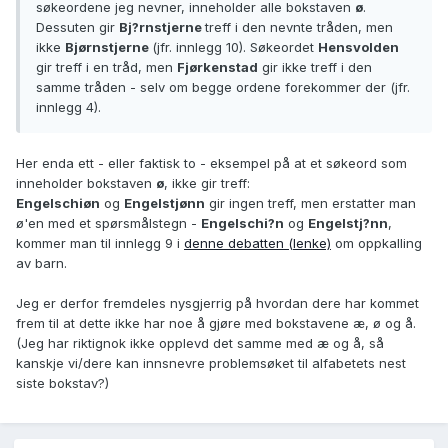
søkeordene jeg nevner, inneholder alle bokstaven
ø
.
Dessuten gir
Bj?rnstjerne
treff i den nevnte tråden, men
ikke
Bjørnstjerne
(jfr. innlegg 10). Søkeordet
Hensvolden
gir treff i en tråd, men
Fjørkenstad
gir ikke treff i den
samme tråden - selv om begge ordene forekommer der (jfr.
innlegg 4).
Her enda ett - eller faktisk to - eksempel på at et søkeord som
inneholder bokstaven
ø
, ikke gir treff:
Engelschiøn
og
Engelstjønn
gir ingen treff, men erstatter man
ø'en med et spørsmålstegn -
Engelschi?n
og
Engelstj?nn
,
kommer man til innlegg 9 i
denne debatten (lenke)
om oppkalling
av barn.
Jeg er derfor fremdeles nysgjerrig på hvordan dere har kommet
frem til at dette ikke har noe å gjøre med bokstavene æ, ø og å.
(Jeg har riktignok ikke opplevd det samme med æ og å, så
kanskje vi/dere kan innsnevre problemsøket til alfabetets nest
siste bokstav?)