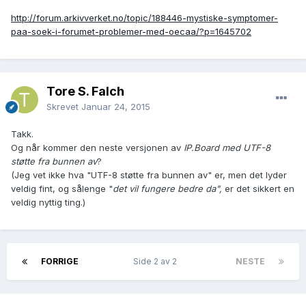
http://forum.arkivverket.no/topic/188446-mystiske-symptomer-
paa-soek-i-forumet-problemer-med-oecaa/?p=1645702
Tore S. Falch
Skrevet
Januar 24, 2015
Takk.
Og når kommer den neste versjonen av
IP.Board med UTF-8
støtte fra bunnen av
?
(Jeg vet ikke hva "UTF-8 støtte fra bunnen av" er, men det lyder
veldig fint, og sålenge "
det vil fungere bedre da",
er det sikkert en
veldig nyttig ting.)
FORRIGE
Side 2 av 2
NESTE