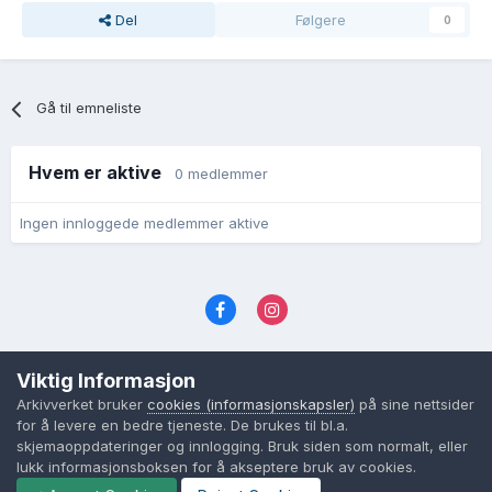
Del
Følgere
0
Gå til emneliste
Hvem er aktive
0 medlemmer
Ingen innloggede medlemmer aktive
Språk
Personvernvilkår
Kontakt oss
Viktig Informasjon
Cookies (informasjonskapsler)
Arkivverket bruker
cookies (informasjonskapsler)
på sine nettsider
Powered by Invision Community
for å levere en bedre tjeneste. De brukes til bl.a.
skjemaoppdateringer og innlogging. Bruk siden som normalt, eller
lukk informasjonsboksen for å akseptere bruk av cookies.