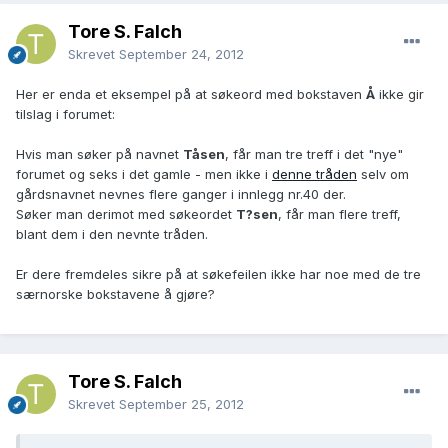
Tore S. Falch
Skrevet
September 24, 2012
Her er enda et eksempel på at søkeord med bokstaven
Å
ikke gir
tilslag i forumet:
Hvis man søker på navnet
Tåsen
, får man tre treff i det "nye"
forumet og seks i det gamle - men ikke i
denne tråden
selv om
gårdsnavnet nevnes flere ganger i innlegg nr.40 der.
Søker man derimot med søkeordet
T?sen
, får man flere treff,
blant dem i den nevnte tråden.
Er dere fremdeles sikre på at søkefeilen ikke har noe med de tre
særnorske bokstavene å gjøre?
Tore S. Falch
Skrevet
September 25, 2012