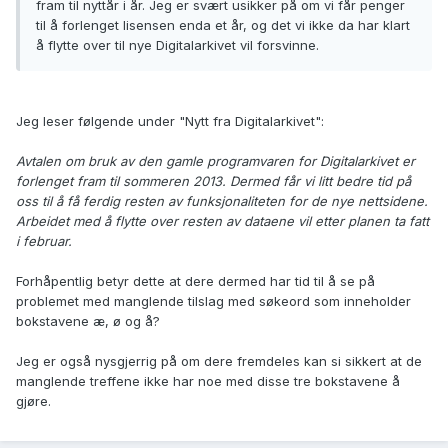
fram til nyttår i år. Jeg er svært usikker på om vi får penger
til å forlenget lisensen enda et år, og det vi ikke da har klart
å flytte over til nye Digitalarkivet vil forsvinne.
Jeg leser følgende under "Nytt fra Digitalarkivet":
Avtalen om bruk av den gamle programvaren for Digitalarkivet er
forlenget fram til sommeren 2013. Dermed får vi litt bedre tid på
oss til å få ferdig resten av funksjonaliteten for de nye nettsidene.
Arbeidet med å flytte over resten av dataene vil etter planen ta fatt
i februar.
Forhåpentlig betyr dette at dere dermed har tid til å se på
problemet med manglende tilslag med søkeord som inneholder
bokstavene æ, ø og å?
Jeg er også nysgjerrig på om dere fremdeles kan si sikkert at de
manglende treffene ikke har noe med disse tre bokstavene å
gjøre.