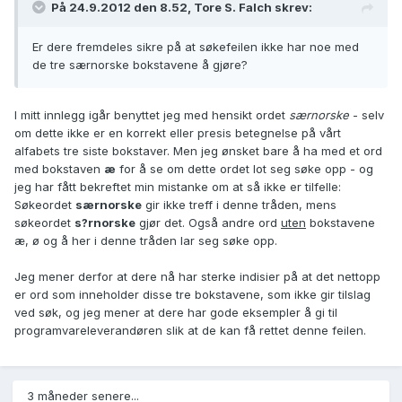
På 24.9.2012 den 8.52, Tore S. Falch skrev:
Er dere fremdeles sikre på at søkefeilen ikke har noe med
de tre særnorske bokstavene å gjøre?
I mitt innlegg igår benyttet jeg med hensikt ordet
særnorske
- selv
om dette ikke er en korrekt eller presis betegnelse på vårt
alfabets tre siste bokstaver. Men jeg ønsket bare å ha med et ord
med bokstaven
æ
for å se om dette ordet lot seg søke opp - og
jeg har fått bekreftet min mistanke om at så ikke er tilfelle:
Søkeordet
særnorske
gir ikke treff i denne tråden, mens
søkeordet
s?rnorske
gjør det. Også andre ord
uten
bokstavene
æ, ø og å her i denne tråden lar seg søke opp.
Jeg mener derfor at dere nå har sterke indisier på at det nettopp
er ord som inneholder disse tre bokstavene, som ikke gir tilslag
ved søk, og jeg mener at dere har gode eksempler å gi til
programvareleverandøren slik at de kan få rettet denne feilen.
3 måneder senere...