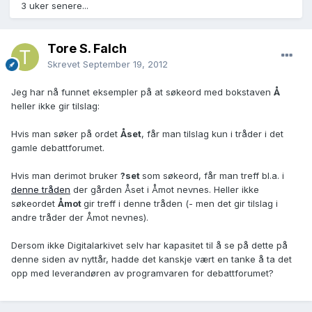
3 uker senere...
Tore S. Falch
Skrevet
September 19, 2012
Jeg har nå funnet eksempler på at søkeord med bokstaven
Å
heller ikke gir tilslag:
Hvis man søker på ordet
Åset
, får man tilslag kun i tråder i det
gamle debattforumet.
Hvis man derimot bruker
?set
som søkeord, får man treff bl.a. i
denne tråden
der gården Åset i Åmot nevnes. Heller ikke
søkeordet
Åmot
gir treff i denne tråden (- men det gir tilslag i
andre tråder der Åmot nevnes).
Dersom ikke Digitalarkivet selv har kapasitet til å se på dette på
denne siden av nyttår, hadde det kanskje vært en tanke å ta det
opp med leverandøren av programvaren for debattforumet?