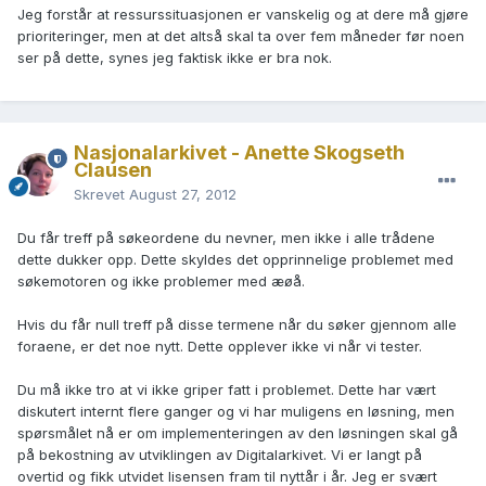
Jeg forstår at ressurssituasjonen er vanskelig og at dere må gjøre
prioriteringer, men at det altså skal ta over fem måneder før noen
ser på dette, synes jeg faktisk ikke er bra nok.
Nasjonalarkivet - Anette Skogseth
Clausen
Skrevet
August 27, 2012
Du får treff på søkeordene du nevner, men ikke i alle trådene
dette dukker opp. Dette skyldes det opprinnelige problemet med
søkemotoren og ikke problemer med æøå.
Hvis du får null treff på disse termene når du søker gjennom alle
foraene, er det noe nytt. Dette opplever ikke vi når vi tester.
Du må ikke tro at vi ikke griper fatt i problemet. Dette har vært
diskutert internt flere ganger og vi har muligens en løsning, men
spørsmålet nå er om implementeringen av den løsningen skal gå
på bekostning av utviklingen av Digitalarkivet. Vi er langt på
overtid og fikk utvidet lisensen fram til nyttår i år. Jeg er svært