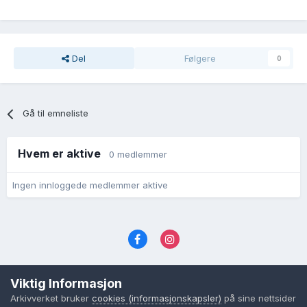
Del
Følgere
0
Gå til emneliste
Hvem er aktive
0 medlemmer
Ingen innloggede medlemmer aktive
Språk
Personvernvilkår
Kontakt oss
Viktig Informasjon
Cookies (informasjonskapsler)
Arkivverket bruker
cookies (informasjonskapsler)
på sine nettsider
Powered by Invision Community