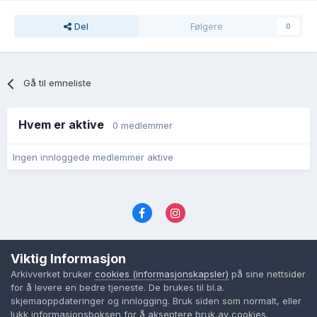
Del
Følgere
0
Gå til emneliste
Hvem er aktive
0 medlemmer
Ingen innloggede medlemmer aktive
Språk
Personvernvilkår
Kontakt oss
Viktig Informasjon
Cookies (informasjonskapsler)
Arkivverket bruker
cookies (informasjonskapsler)
på sine nettsider
Powered by Invision Community
for å levere en bedre tjeneste. De brukes til bl.a.
skjemaoppdateringer og innlogging. Bruk siden som normalt, eller
lukk informasjonsboksen for å akseptere bruk av cookies.