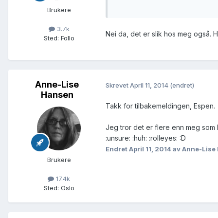
Brukere
3.7k
Nei da, det er slik hos meg også. H
Sted
:
Follo
Anne-Lise
Skrevet
April 11, 2014
(endret)
Hansen
Takk for tilbakemeldingen, Espen.
Jeg tror det er flere enn meg som 
:unsure: :huh: :rolleyes: :D
Endret
April 11, 2014
av Anne-Lise
Brukere
17.4k
Sted
:
Oslo