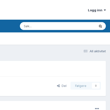
Logg inn
All aktivitet
Del
Følgere
0