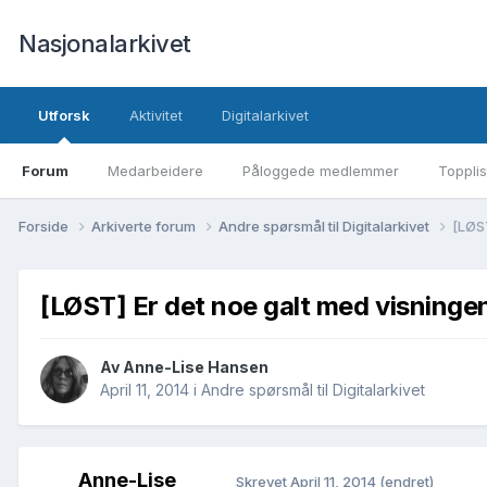
Nasjonalarkivet
Utforsk
Aktivitet
Digitalarkivet
Forum
Medarbeidere
Påloggede medlemmer
Topplis
Forside
Arkiverte forum
Andre spørsmål til Digitalarkivet
[LØST
[LØST] Er det noe galt med visningen
Av Anne-Lise Hansen
April 11, 2014
i
Andre spørsmål til Digitalarkivet
Anne-Lise
Skrevet
April 11, 2014
(endret)