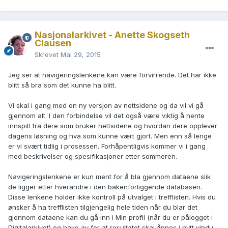
Nasjonalarkivet - Anette Skogseth
Clausen
Skrevet
Mai 29, 2015
Jeg ser at navigeringslenkene kan være forvirrende. Det har ikke
blitt så bra som det kunne ha blitt.
Vi skal i gang med en ny versjon av nettsidene og da vil vi gå
gjennom alt. I den forbindelse vil det også være viktig å hente
innspill fra dere som bruker nettsidene og hvordan dere opplever
dagens løsning og hva som kunne vært gjort. Men enn så lenge
er vi svært tidlig i prosessen. Forhåpentligvis kommer vi i gang
med beskrivelser og spesifikasjoner etter sommeren.
Navigeringslenkene er kun ment for å bla gjennom dataene slik
de ligger etter hverandre i den bakenforliggende databasen.
Disse lenkene holder ikke kontroll på utvalget i trefflisten. Hvis du
ønsker å ha trefflisten tilgjengelig hele tiden når du blar det
gjennom dataene kan du gå inn i Min profil (når du er pålogget i
Digitalarkivet) og hake av for at resultatet skal åpnes i nytt vindu.