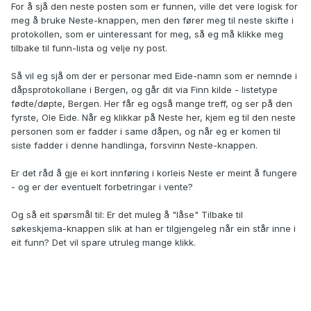
For å sjå den neste posten som er funnen, ville det vere logisk for
meg å bruke Neste-knappen, men den fører meg til neste skifte i
protokollen, som er uinteressant for meg, så eg må klikke meg
tilbake til funn-lista og velje ny post.
Så vil eg sjå om der er personar med Eide-namn som er nemnde i
dåpsprotokollane i Bergen, og går dit via Finn kilde - listetype
fødte/døpte, Bergen. Her får eg også mange treff, og ser på den
fyrste, Ole Eide. Når eg klikkar på Neste her, kjem eg til den neste
personen som er fadder i same dåpen, og når eg er komen til
siste fadder i denne handlinga, forsvinn Neste-knappen.
Er det råd å gje ei kort innføring i korleis Neste er meint å fungere
- og er der eventuelt forbetringar i vente?
Og så eit spørsmål til: Er det muleg å "låse" Tilbake til
søkeskjema-knappen slik at han er tilgjengeleg når ein står inne i
eit funn? Det vil spare utruleg mange klikk.