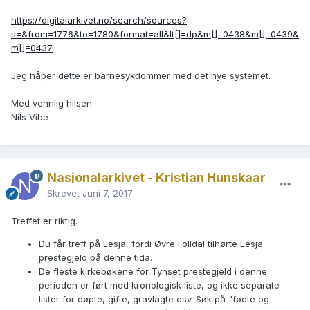
https://digitalarkivet.no/search/sources?
s=&from=1776&to=1780&format=all&lt[]=dp&m[]=0438&m[]=0439&
m[]=0437
Jeg håper dette er barnesykdommer med det nye systemet.
Med vennlig hilsen
Nils Vibe
Nasjonalarkivet - Kristian Hunskaar
Skrevet
Juni 7, 2017
Treffet er riktig.
Du får treff på Lesja, fordi Øvre Folldal tilhørte Lesja
prestegjeld på denne tida.
De fleste kirkebøkene for Tynset prestegjeld i denne
perioden er ført med kronologisk liste, og ikke separate
lister for døpte, gifte, gravlagte osv. Søk på "fødte og