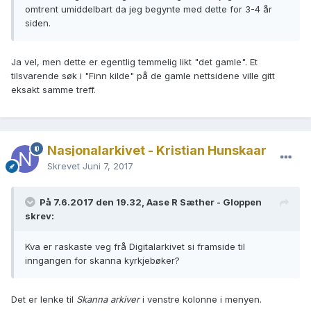
omtrent umiddelbart da jeg begynte med dette for 3-4 år
siden.
Ja vel, men dette er egentlig temmelig likt "det gamle". Et
tilsvarende søk i "Finn kilde" på de gamle nettsidene ville gitt
eksakt samme treff.
Nasjonalarkivet - Kristian Hunskaar
Skrevet
Juni 7, 2017
På 7.6.2017 den 19.32, Aase R Sæther - Gloppen
skrev:
Kva er raskaste veg frå Digitalarkivet si framside til
inngangen for skanna kyrkjebøker?
Det er lenke til
Skanna arkiver
i venstre kolonne i menyen.