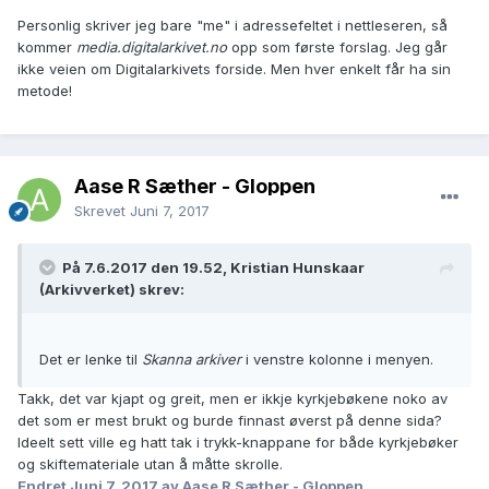
Personlig skriver jeg bare "me" i adressefeltet i nettleseren, så
kommer
media.digitalarkivet.no
opp som første forslag. Jeg går
ikke veien om Digitalarkivets forside. Men hver enkelt får ha sin
metode!
Aase R Sæther - Gloppen
Skrevet
Juni 7, 2017
På 7.6.2017 den 19.52, Kristian Hunskaar
(Arkivverket) skrev:
Det er lenke til
Skanna arkiver
i venstre kolonne i menyen.
Takk, det var kjapt og greit, men er ikkje kyrkjebøkene noko av
det som er mest brukt og burde finnast øverst på denne sida?
Ideelt sett ville eg hatt tak i trykk-knappane for både kyrkjebøker
og skiftemateriale utan å måtte skrolle.
Endret
Juni 7, 2017
av Aase R Sæther - Gloppen