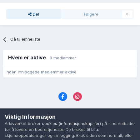
Del
Følgere
0
Gå til emneliste
Hvem er aktive
0 medlemmer
Ingen innloggede medlemmer aktive
Språk
Personvernvilkår
Kontakt oss
Viktig Informasjon
Cookies (informasjonskapsler)
Arkivverket bruker
cookies (informasjonskapsler)
på sine nettsider
Powered by Invision Community
for å levere en bedre tjeneste. De brukes til bl.a.
skjemaoppdateringer og innlogging. Bruk siden som normalt, eller