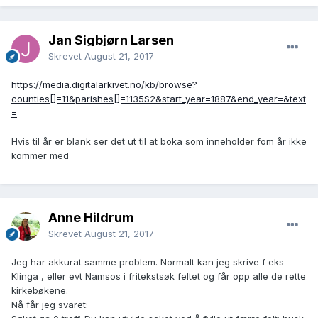
Jan Sigbjørn Larsen
Skrevet
August 21, 2017
https://media.digitalarkivet.no/kb/browse?
counties[]=11&parishes[]=1135S2&start_year=1887&end_year=&text
=
Hvis til år er blank ser det ut til at boka som inneholder fom år ikke
kommer med
Anne Hildrum
Skrevet
August 21, 2017
Jeg har akkurat samme problem. Normalt kan jeg skrive f eks
Klinga , eller evt Namsos i fritekstsøk feltet og får opp alle de rette
kirkebøkene.
Nå får jeg svaret: