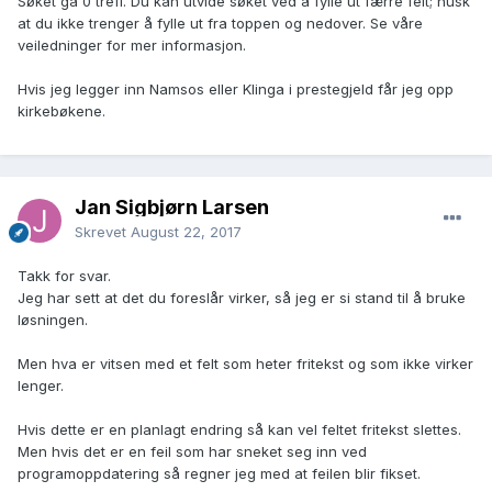
Søket ga 0 treff. Du kan utvide søket ved å fylle ut færre felt; husk
at du ikke trenger å fylle ut fra toppen og nedover. Se våre
veiledninger for mer informasjon.
Hvis jeg legger inn Namsos eller Klinga i prestegjeld får jeg opp
kirkebøkene.
Jan Sigbjørn Larsen
Skrevet
August 22, 2017
Takk for svar.
Jeg har sett at det du foreslår virker, så jeg er si stand til å bruke
løsningen.
Men hva er vitsen med et felt som heter fritekst og som ikke virker
lenger.
Hvis dette er en planlagt endring så kan vel feltet fritekst slettes.
Men hvis det er en feil som har sneket seg inn ved
programoppdatering så regner jeg med at feilen blir fikset.