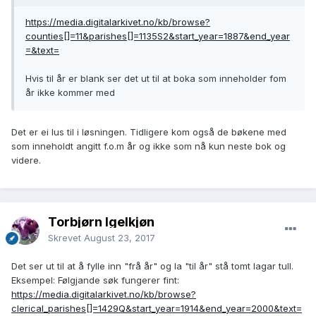
https://media.digitalarkivet.no/kb/browse?
counties[]=11&parishes[]=1135S2&start_year=1887&end_year
=&text=
Hvis til år er blank ser det ut til at boka som inneholder fom
år ikke kommer med
Det er ei lus til i løsningen. Tidligere kom også de bøkene med
som inneholdt angitt f.o.m år og ikke som nå kun neste bok og
videre.
Torbjørn Igelkjøn
Skrevet
August 23, 2017
Det ser ut til at å fylle inn "frå år" og la "til år" stå tomt lagar tull.
Eksempel: Følgjande søk fungerer fint:
https://media.digitalarkivet.no/kb/browse?
clerical_parishes[]=1429Q&start_year=1914&end_year=2000&text=