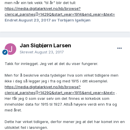
men når ein tek vekk "til år" blir det tull:
https://media.digitalarkivet.no/kb/browse?
clerical_parishes[]=1429Q&start_year=1914&end_year=&text=
Endret
August 23, 2017
av Torbjørn Igelkjøn
Jan Sigbjørn Larsen
Skrevet
August 23, 2017
Takk for innlegget. Jeg vet at det du viser fungerer.
Men for å beskrive enda tydeliger hva som virket tidligere men
ikke i dag så legger jeg i fra og med 1915 i ditt eksemplel.
https://media.digitalarkivet.no/kb/browse?
clerical_parishes[]=1429Q&start_year=1915&end_year=&text=
.
Her får jeg 0 som svar selv om det finnes ei kirkebok som
inneholder data for 1915 til 1927. Altså høyere verdi enn fra og
med året.
Dette har virket tidligere, derfor mener jeg at det har komet inn en
utilsiktet feil i løsningen.