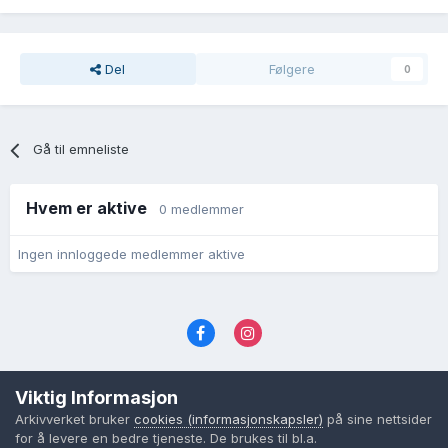
Del
Følgere
0
Gå til emneliste
Hvem er aktive
0 medlemmer
Ingen innloggede medlemmer aktive
Språk
Personvernvilkår
Kontakt oss
Viktig Informasjon
Cookies (informasjonskapsler)
Arkivverket bruker
cookies (informasjonskapsler)
på sine nettsider
Powered by Invision Community
for å levere en bedre tjeneste. De brukes til bl.a.