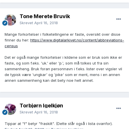
Tone Merete Bruvik
Skrevet
April 16, 2018
Mange forkortelser i folketellingene er faste, oversikt over disse
finner du her:
https://www.digitalarkivet.no/content/abbreviations-
census
Det er også mange forkortelser i kildene som er bruk som ikke er
faste, og som f.eks. 'uk.' eller 'p.', som må tolkes ut fra sin
sammenheng. Bruk foran personnavn i f.eks. lister over vigsler vil
de typisk være 'ungkar' og 'pike' som er ment, mens i en annen
annen sammenheng kan det bety noe helt annet.
Torbjørn Igelkjøn
Skrevet
April 16, 2018
Tippar at "f" betyr "fraskilt". (Dette står også i lista ovanfor).