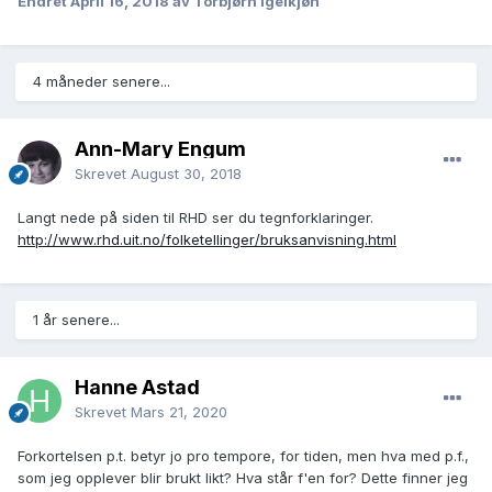
Endret
April 16, 2018
av Torbjørn Igelkjøn
4 måneder senere...
Ann-Mary Engum
Skrevet
August 30, 2018
Langt nede på siden til RHD ser du tegnforklaringer.
http://www.rhd.uit.no/folketellinger/bruksanvisning.html
1 år senere...
Hanne Astad
Skrevet
Mars 21, 2020
Forkortelsen p.t. betyr jo pro tempore, for tiden, men hva med p.f.,
som jeg opplever blir brukt likt? Hva står f'en for? Dette finner jeg