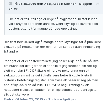
På 25.10.2019 den 7.58, Aase R Sæther - Gloppen
skrev:
Om det er feil i tellinga er ikkje så avgjerande. Biletet kunne
vore knytt til personen uansett. Geni skyr eg dessverre som
pesten, etter altfor mange dårlege opplevingar.
Det finst heilt sikkert også mange andre løysingar for å publisere
slektstre på nettet, men der ein har full kontroll utan innblanding
frå andre.
Poenget er at ei bestemt folketeljing heller ikkje er å lite på. Kva
om hushaldet ditt, garden eller heile teljingskretsen din rett og
slett manglar i Ft1910? Skulle ein bruke noko anna enn eit
slektsprogram måtte det i tilfelle vere betre å kople bileta til
historisk befolkningsregister, som trass alt baserer seg på meir
enn
ei
kjelde. Men då ville HBR utvikle seg i retning av eit
nettbasert slektstre i staden for eit kjeldebasert personregister,
slik det skal vere.
Endret
Oktober 25, 2019
av Torbjørn Igelkjøn