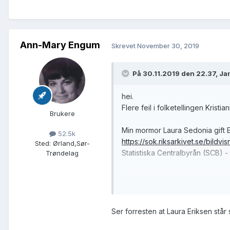
Ann-Mary Engum
Skrevet
November 30, 2019
På 30.11.2019 den 22.37, Ja
hei.
Flere feil i folketellingen Kristi
Brukere
Min mormor Laura Sedonia gift 
52.5k
https://sok.riksarkivet.se/
Sted
:
Ørland,Sør-
Statistiska Centralbyrån (SCB) 
Trøndelag
Folketelling Kristiania 1910:
https://www.digitalarkivet.no/
Vennligst rett opp og bekreft nå
Ser forresten at Laura Eriksen står