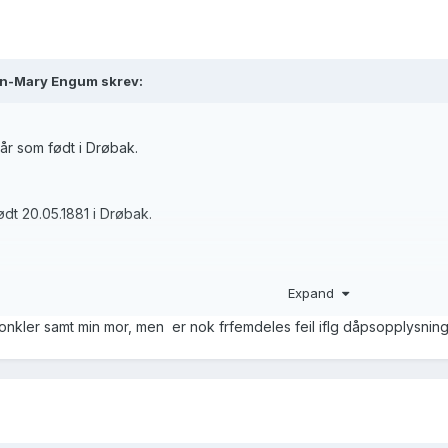
nn-Mary Engum skrev:
tår som født i Drøbak.
ødt 20.05.1881 i Drøbak.
a kommunal folketelling i Kristian
Expand
onkler samt min mor, men er nok frfemdeles feil iflg dåpsopplysning
Fødested
Kj
Famst
Sivst
Erverv
Arb.giv
.1881
Drøbak
k
e
Husmor
Cederlin
.1903
Kristiania
k
!!
Syerske
og
Ravnaas