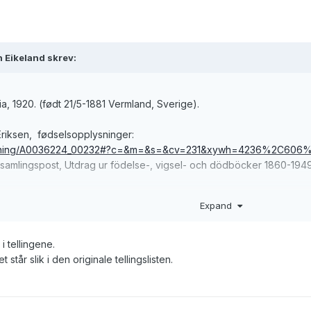
n Eikeland skrev:
ania, 1920. (født 21/5-1881 Vermland, Sverige).
Eriksen, fødselsopplysninger:
bildvisning/A0036224_00232#?c=&m=&s=&cv=231&xywh=4236%2C6
- samlingspost, Utdrag ur födelse-, vigsel- och dödböcker 1860-194
Expand
census/person/pf01036392288111
r utført, da dette ikke har vært kjent for meg siden d.d.
i tellingene.
 står slik i den originale tellingslisten.