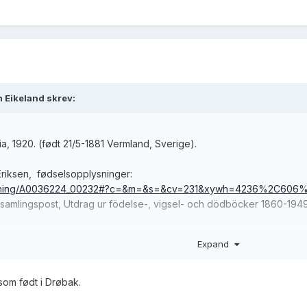
n Eikeland skrev:
ania, 1920. (født 21/5-1881 Vermland, Sverige).
Eriksen, fødselsopplysninger:
bildvisning/A0036224_00232#?c=&m=&s=&cv=231&xywh=4236%2C6
- samlingspost, Utdrag ur födelse-, vigsel- och dödböcker 1860-194
Expand
census/person/pf01036392288111
r utført, da dette ikke har vært kjent for meg siden d.d.
 som født i Drøbak.