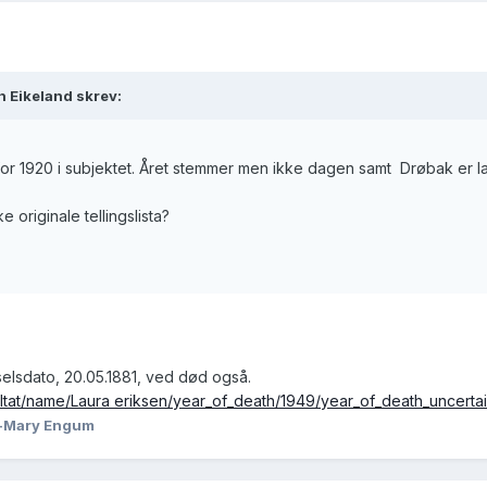
n Eikeland skrev:
 for 1920 i subjektet. Året stemmer men ikke dagen samt Drøbak er la
 originale tellingslista?
elsdato, 20.05.1881, ved død også.
ltat/name/Laura eriksen/year_of_death/1949/year_of_death_uncertain
-Mary Engum