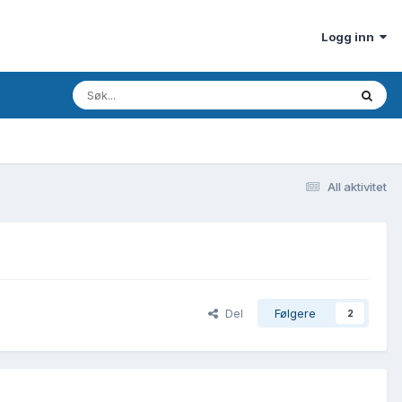
Logg inn
All aktivitet
Del
Følgere
2