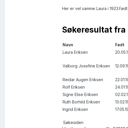
mvh
Her er vel samme Laura i 1923.Født
Søkeresultat fra 
Navn
Født
Laura Eriksen
20.05.
Valborg Josefine Eriksen
12.09.
Reidar Augen Eriksen
22.01.
Rolf Eriksen
24.01.
Signe Elise Eriksen
02.02.
Ruth Borhild Eriksen
13.02.1
Ingrid Eriksen
17.05.
Søkesiden