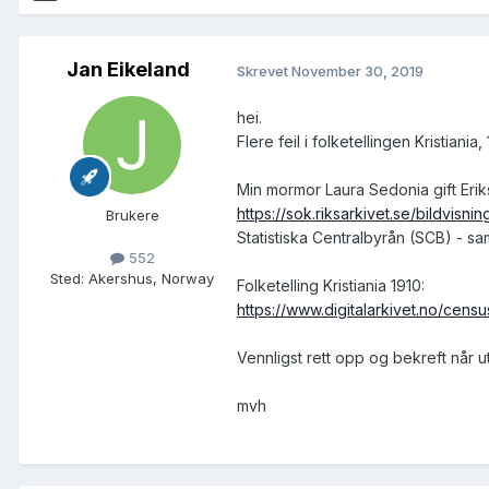
Jan Eikeland
Skrevet
November 30, 2019
hei.
Flere feil i folketellingen Kristiani
Min mormor Laura Sedonia gift Eri
https://sok.riksarkivet.se/bi
Brukere
Statistiska Centralbyrån (SCB) - s
552
Sted
:
Akershus, Norway
Folketelling Kristiania 1910:
https://www.digitalarkivet.no/cen
Vennligst rett opp og bekreft når ut
mvh