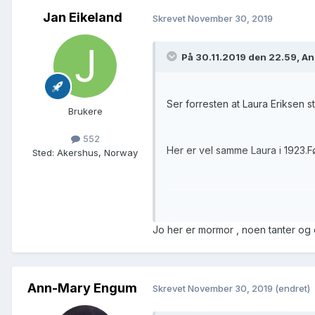
Jan Eikeland
Skrevet
November 30, 2019
På 30.11.2019 den 22.59, A
Ser forresten at Laura Eriksen s
Brukere
552
Her er vel samme Laura i 1923.F
Sted
:
Akershus, Norway
Søkeresultat fr
Jo her er mormor , noen tanter og 
Navn
Født
Laura Eriksen
20.05
Ann-Mary Engum
Skrevet
November 30, 2019
(endret)
Valborg Josefine Eriksen
12.09