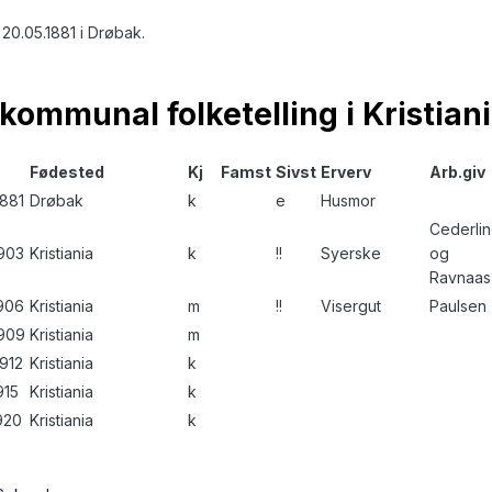
 20.05.1881 i Drøbak.
kommunal folketelling i Kristiani
Fødested
Kj
Famst
Sivst
Erverv
Arb.giv
1881
Drøbak
k
e
Husmor
Cederli
1903
Kristiania
k
!!
Syerske
og
Ravnaas
1906
Kristiania
m
!!
Visergut
Paulsen
1909
Kristiania
m
1912
Kristiania
k
915
Kristiania
k
1920
Kristiania
k