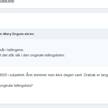
/Soke.php
nn-Mary Engum skrev:
sår i tellingene.
det står slik i den originale tellingslisten.
r 1920 i subjektet. Året stemmer men ikke dagen samt Drøbak er langt
iginale tellingslista?