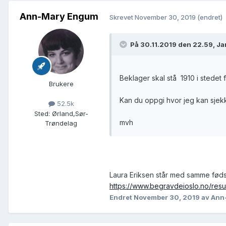
Ann-Mary Engum
Skrevet
November 30, 2019
(endret)
På 30.11.2019 den 22.59, Ja
Beklager skal stå 1910 i stedet
Brukere
Kan du oppgi hvor jeg kan sjekke
52.5k
Sted
:
Ørland,Sør-
mvh
Trøndelag
Laura Eriksen står med samme føds
https://www.begravdeioslo.no/resu
Endret
November 30, 2019
av Ann