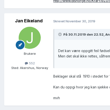
http://www.disnorge.no/KraFt1923
Jan Eikeland
Skrevet
November 30, 2019
På 30.11.2019 den 22.52, A
Det kan være oppgitt feil fødsel
Brukere
Men det skal ikke rettes, såfremt 
552
Sted
:
Akershus, Norway
Beklager skal stå 1910 i stedet fo
Kan du oppgi hvor jeg kan sjekke or
mvh