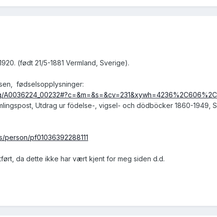
a, 1920. (født 21/5-1881 Vermland, Sverige).
ksen, fødselsopplysninger:
ldvisning/A0036224_00232#?c=&m=&s=&cv=231&xywh=4236%2C606%
amlingspost, Utdrag ur födelse-, vigsel- och dödböcker 1860-1949, 
sus/person/pf01036392288111
ført, da dette ikke har vært kjent for meg siden d.d.