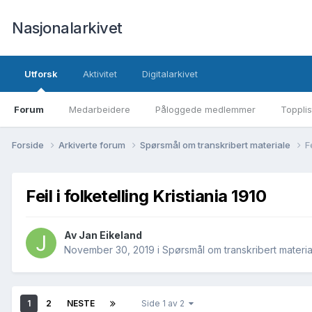
Nasjonalarkivet
Utforsk
Aktivitet
Digitalarkivet
Forum
Medarbeidere
Påloggede medlemmer
Topplis
Forside
Arkiverte forum
Spørsmål om transkribert materiale
F
Feil i folketelling Kristiania 1910
Av Jan Eikeland
November 30, 2019
i
Spørsmål om transkribert materia
1
2
NESTE
Side 1 av 2