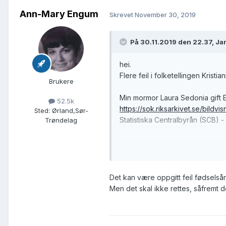
Ann-Mary Engum
Skrevet
November 30, 2019
På 30.11.2019 den 22.37, Ja
hei.
Flere feil i folketellingen Kristi
Brukere
Min mormor Laura Sedonia gift 
52.5k
https://sok.riksarkivet.se/
Sted
:
Ørland,Sør-
Statistiska Centralbyrån (SCB) 
Trøndelag
Folketelling Kristiania 1910:
https://www.digitalarkivet.no/
Vennligst rett opp og bekreft nå
Det kan være oppgitt feil fødselsår 
Men det skal ikke rettes, såfremt det
mvh