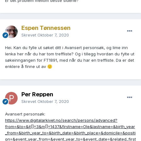
Er det problem mellom desse sidene?
Espen Tønnessen
Skrevet
Oktober 7, 2020
Hei. Kan du fylle ut søket ditt i Avansert personsøk, og lime inn
lenka her når du har tom treffliste? Og i tillegg hvordan du fylte ut
søkeinngangen for FT1891, med når du har en treffliste. Da er det
enklere å finne ut av
🙂
Per Reppen
Skrevet
Oktober 7, 2020
Avansert personsøk:
https://www.digitalarkivet.no/search/persons/advanced?
from=&to=&jt[]=3&m[]=1437&firstname=Ole&lastname=&birth_year
_from=&birth_year_to=&birth_date=&birth_place=&domicile=&positi
on=&event_year_from=&event_year_to=&event_date=&related_first