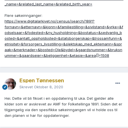
_name=&related_last_name=&related_birth_year=
Flere søkeinnganger:
https://www.digitalarkivet.no/census/search/1891?
fornavn=&etternavn=&kjonn=&familiestilling=&sivilstand=&yrke=&f
odselsaar=&fodested=&ny_husholdning=&bostatus=&sedvanlig_b
osted=&antatt_oppholdssted=&statsborgerskap=&trossamfunn=&
etnisitet=&forsorgers_livsstilling=&slektskap_med_ektemann=&spr
aak=&merknader=&bosted=Ole&bydel=&gaardsnummer=&bruksn
ummer=&gaardseier=&beliggenhet=&etasje=&area[]=1508
Espen Tønnessen
Skrevet
Oktober 8, 2020
Hei. Dette vil bli fikset i en oppdatering til uka. Det gjelder alle
kilder som er avskrevet av AMF for Folketellinga 1891. Siden det er
tilgjengelig via den spesifikke søkeinngangen vil vi holde oss til
den planen vi har for oppdateringer.