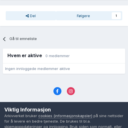
Del
Følgere
1
Gå til emneliste
Hvem er aktive
0 medlemmer
Ingen innloggede medlemmer aktive
Språk
Personvernvilkår
Kontakt oss
Viktig Informasjon
Cookies (informasjonskapsler)
Arkivverket bruker
cookies (informasjonskapsler)
på sine nettsider
Powered by Invision Community
for å levere en bedre tjeneste. De brukes til bl.a.
skjemaoppdateringer og innlogging. Bruk siden som normalt, eller