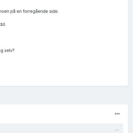
re noen på en forregående side.
dd.
seg selv?