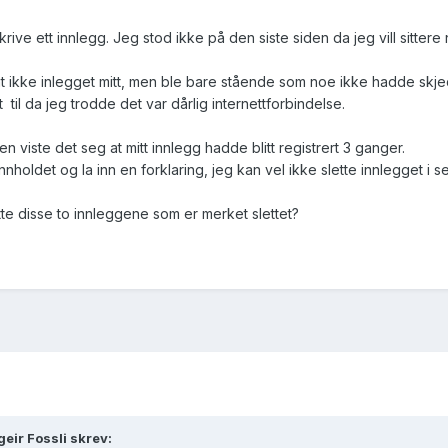
krive ett innlegg. Jeg stod ikke på den siste siden da jeg vill sitte
nt ikke inlegget mitt, men ble bare stående som noe ikke hadde skje
til da jeg trodde det var dårlig internettforbindelse.
en viste det seg at mitt innlegg hadde blitt registrert 3 ganger.
nholdet og la inn en forklaring, jeg kan vel ikke slette innlegget i 
te disse to innleggene som er merket slettet?
eir Fossli skrev: