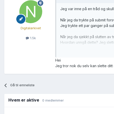
Jeg var inne på en tråd og skull
Når jeg da trykte på submit for
Jeg trykte ett par ganger på sub
Digitalarkivet
Når jeg da sjekkt på slutten av t
1.5k
Hvordan unngå dette? Jeg slettet
Kanskje noen moderatorer kan sl
Hei
Jeg tror nok du selv kan slette ditt
Gå til emneliste
Hvem er aktive
0 medlemmer