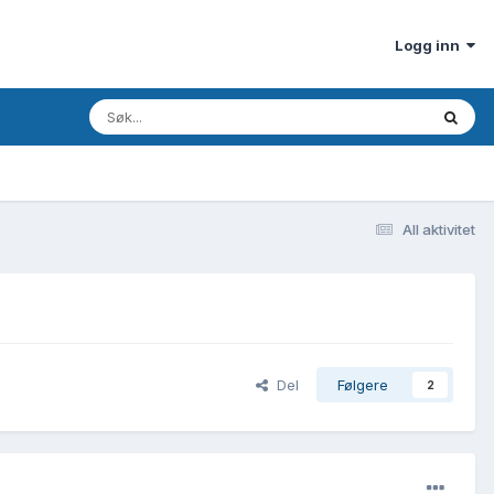
Logg inn
All aktivitet
Del
Følgere
2