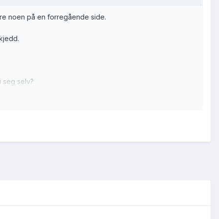
ttere noen på en forregående side.
kjedd.
 i seg selv?