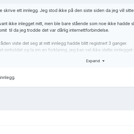
e skrive ett innlegg. Jeg stod ikke på den siste siden da jeg vill si
svant ikke inlegget mitt, men ble bare stående som noe ikke hadde s
mit til da jeg trodde det var dårlig internettforbindelse.
råden viste det seg at mitt innlegg hadde blitt registrert 3 ganger.
 innholdet og la inn en forklaring, jeg kan vel ikke slette innlegget
Expand
ette disse to innleggene som er merket slettet?
 innlegg.