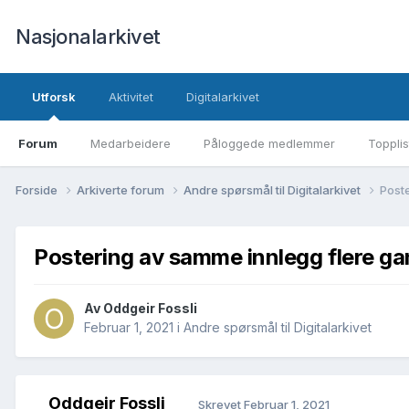
Nasjonalarkivet
Utforsk
Aktivitet
Digitalarkivet
Forum
Medarbeidere
Påloggede medlemmer
Topplis
Forside
Arkiverte forum
Andre spørsmål til Digitalarkivet
Post
Postering av samme innlegg flere g
Av Oddgeir Fossli
Februar 1, 2021
i
Andre spørsmål til Digitalarkivet
Oddgeir Fossli
Skrevet
Februar 1, 2021