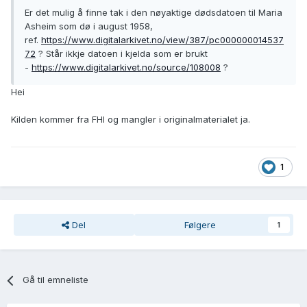
Er det mulig å finne tak i den nøyaktige dødsdatoen til Maria
Asheim som dø i august 1958,
ref.
https://www.digitalarkivet.no/view/387/pc000000014537
72
? Står ikkje datoen i kjelda som er brukt
-
https://www.digitalarkivet.no/source/108008
?
Hei
Kilden kommer fra FHI og mangler i originalmaterialet ja.
1
Del
Følgere
1
Gå til emneliste