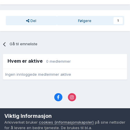
Del
Følgere
1
Gå til emneliste
Hvem er aktive
0 medlemmer
Ingen innloggede medlemmer aktive
Språk
Personvernvilkår
Kontakt oss
Viktig Informasjon
Cookies (informasjonskapsler)
Arkivverket bruker
cookies (informasjonskapsler)
på sine nettsider
Powered by Invision Community
for å levere en bedre tjeneste. De brukes til bl.a.