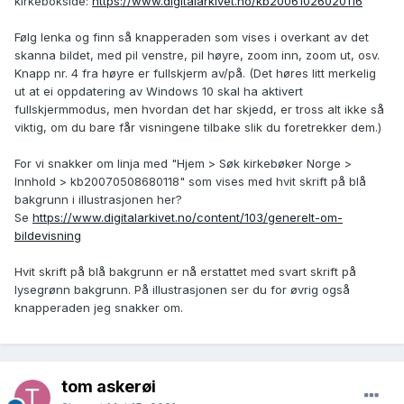
kirkebokside:
https://www.digitalarkivet.no/kb20061026020116
Følg lenka og finn så knapperaden som vises i overkant av det
skanna bildet, med pil venstre, pil høyre, zoom inn, zoom ut, osv.
Knapp nr. 4 fra høyre er fullskjerm av/på. (Det høres litt merkelig
ut at ei oppdatering av Windows 10 skal ha aktivert
fullskjermmodus, men hvordan det har skjedd, er tross alt ikke så
viktig, om du bare får visningene tilbake slik du foretrekker dem.)
For vi snakker om linja med "Hjem > Søk kirkebøker Norge >
Innhold > kb20070508680118" som vises med hvit skrift på blå
bakgrunn i illustrasjonen her?
Se
https://www.digitalarkivet.no/content/103/generelt-om-
bildevisning
Hvit skrift på blå bakgrunn er nå erstattet med svart skrift på
lysegrønn bakgrunn. På illustrasjonen ser du for øvrig også
knapperaden jeg snakker om.
tom askerøi