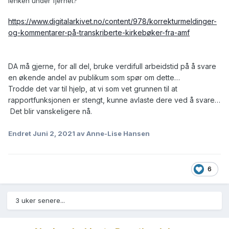
lenken under fjernet?
https://www.digitalarkivet.no/content/978/korrekturmeldinger-
og-kommentarer-på-transkriberte-kirkebøker-fra-amf
DA må gjerne, for all del, bruke verdifull arbeidstid på å svare
en økende andel av publikum som spør om dette…
Trodde det var til hjelp, at vi som vet grunnen til at
rapportfunksjonen er stengt, kunne avlaste dere ved å svare…
Det blir vanskeligere nå.
Endret
Juni 2, 2021
av Anne-Lise Hansen
6
3 uker senere...