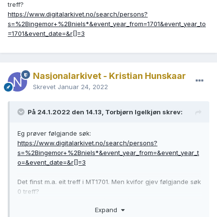
treff?
https://www.digitalarkivet.no/search/persons?
s=%2Bingemor+%2Bniels*&event_year_from=1701&event_year_to
=1701&event_date=&r[]=3
Nasjonalarkivet - Kristian Hunskaar
Skrevet
Januar 24, 2022
På 24.1.2022 den 14.13, Torbjørn Igelkjøn skrev:
Eg prøver følgjande søk:
https://www.digitalarkivet.no/search/persons?
s=%2Bingemor+%2Bniels*&event_year_from=&event_year_t
o=&event_date=&r[]=3
Det finst m.a. eit treff i MT1701. Men kvifor gjev følgjande søk
0 treff?
https://www.digitalarkivet.no/search/persons?
Expand
s=%2Bingemor+%2Bniels*&event_year_from=1701&event_ye