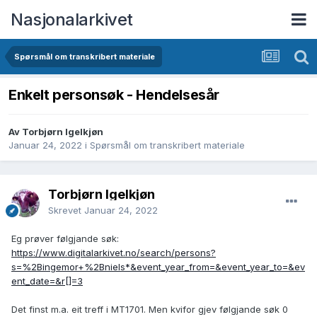
Nasjonalarkivet
Spørsmål om transkribert materiale
Enkelt personsøk - Hendelsesår
Av Torbjørn Igelkjøn
Januar 24, 2022
i
Spørsmål om transkribert materiale
Torbjørn Igelkjøn
Skrevet
Januar 24, 2022
Eg prøver følgjande søk:
https://www.digitalarkivet.no/search/persons?
s=%2Bingemor+%2Bniels*&event_year_from=&event_year_to=&ev
ent_date=&r[]=3
Det finst m.a. eit treff i MT1701. Men kvifor gjev følgjande søk 0