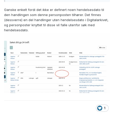
ar_to=1701&event_date=&r[]=3
Ganske enkelt fordi det ikke er definert noen hendelsesdato til
den handlingen som denne personposten tilhører. Det finnes
(dessverre) en del handlinger uten hendelsesdato i Digitalarkivet,
og personposter knyttet til disse vil falle utenfor søk med
hendelsesdato.
1