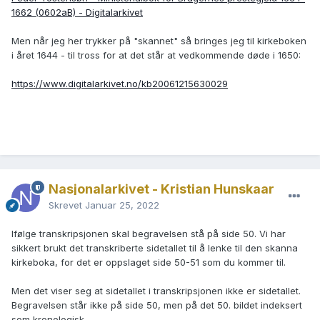
1662 (0602aB) - Digitalarkivet
Men når jeg her trykker på "skannet" så bringes jeg til kirkeboken
i året 1644 - til tross for at det står at vedkommende døde i 1650:
https://www.digitalarkivet.no/kb20061215630029
Nasjonalarkivet - Kristian Hunskaar
Skrevet
Januar 25, 2022
Ifølge transkripsjonen skal begravelsen stå på side 50. Vi har
sikkert brukt det transkriberte sidetallet til å lenke til den skanna
kirkeboka, for det er oppslaget side 50-51 som du kommer til.
Men det viser seg at sidetallet i transkripsjonen ikke er sidetallet.
Begravelsen står ikke på side 50, men på det 50. bildet indeksert
som kronologisk