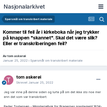
Nasjonalarkivet
Spørsmål om transkribert materiale
Kommer til feil år i kirkeboka når jeg trykker
på knappen "skannet". Skal det være slik?
Eller er transkriberingen feil?
Av tom askerøi
Januar 25, 2022
i
Spørsmål om transkribert materiale
tom askerøi
Skrevet
Januar 25, 2022
Jeg var inne på denne siden og lurte på om det ikke sto noe mer
enn det som var transkribert:
Peder Tostensøn - Ministerialbok for Bragernes prestegjeld 1634-