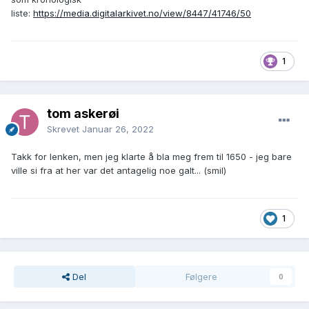
liste:
https://media.digitalarkivet.no/view/8447/41746/50
1
tom askerøi
Skrevet
Januar 26, 2022
Takk for lenken, men jeg klarte å bla meg frem til 1650 - jeg bare
ville si fra at her var det antagelig noe galt... (smil)
1
Del
Følgere
0