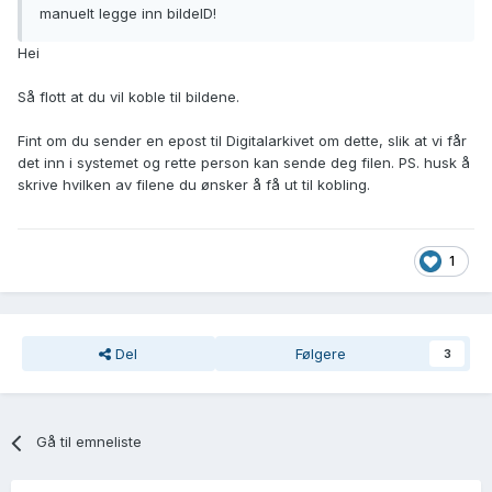
manuelt legge inn bildeID!
Hei
Så flott at du vil koble til bildene.
Fint om du sender en epost til Digitalarkivet om dette, slik at vi får
det inn i systemet og rette person kan sende deg filen. PS. husk å
skrive hvilken av filene du ønsker å få ut til kobling.
1
Del
Følgere
3
Gå til emneliste