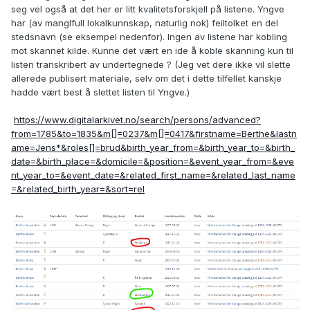
seg vel også at det her er litt kvalitetsforskjell på listene. Yngve
har (av manglfull lokalkunnskap, naturlig nok) feiltolket en del
stedsnavn (se eksempel nedenfor). Ingen av listene har kobling
mot skannet kilde. Kunne det vært en ide å koble skanning kun til
listen transkribert av undertegnede ? (Jeg vet dere ikke vil slette
allerede publisert materiale, selv om det i dette tilfellet kanskje
hadde vært best å slettet listen til Yngve.)
https://www.digitalarkivet.no/search/persons/advanced?
from=1785&to=1835&m[]=0237&m[]=0417&firstname=Berthe&lastn
ame=Jens*&roles[]=brud&birth_year_from=&birth_year_to=&birth_
date=&birth_place=&domicile=&position=&event_year_from=&eve
nt_year_to=&event_date=&related_first_name=&related_last_name
=&related_birth_year=&sort=rel