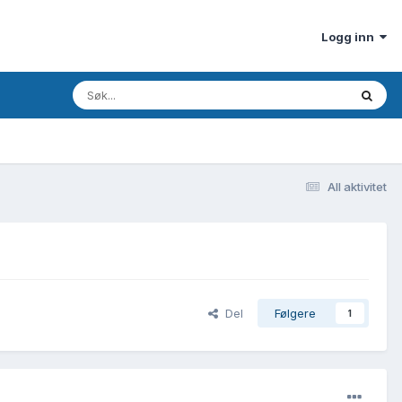
Logg inn
All aktivitet
Del
Følgere
1