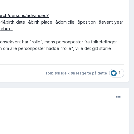
search/persons/advanced?
4&birth_date=&birth_place=&domicile=&position=&event_year
rt=rel
 konsekvent har "rolle", mens personposter fra folketellinger
m alle personposter hadde "rolle", ville det gitt større
1
Torbjørn Igelkjøn reagerte på dette