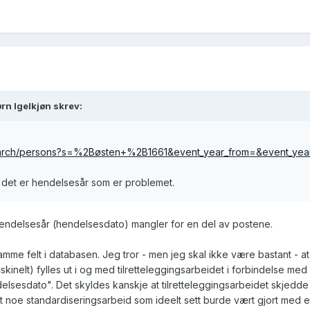
rn Igelkjøn skrev:
o/search/persons?s=%2Bøsten+%2B1661&event_year_from=&event_ye
at det er hendelsesår som er problemet.
t hendelsesår (hendelsesdato) mangler for en del av postene.
me felt i databasen. Jeg tror - men jeg skal ikke være bastant - at "å
kinelt) fylles ut i og med tilretteleggingsarbeidet i forbindelse med
lsesdato". Det skyldes kanskje at tilretteleggingsarbeidet skjedde 
noe standardiseringsarbeid som ideelt sett burde vært gjort med en 