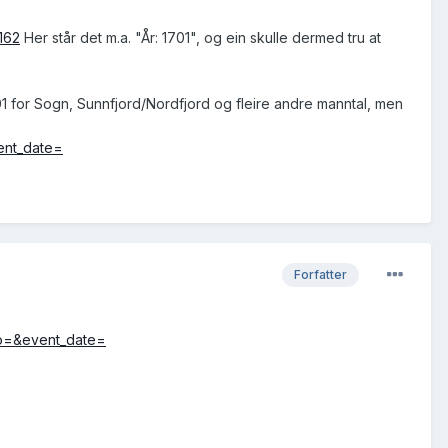
162
Her står det m.a. "År: 1701", og ein skulle dermed tru at
1 for Sogn, Sunnfjord/Nordfjord og fleire andre manntal, men
ent_date=
Forfatter
to=&event_date=