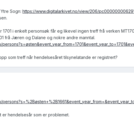
 Ytre Sogn:
https://www.digitalarkivet.no/view/206/pc00000000629
sen.
1701 i enkelt personsøk får eg likevel ingen treff frå verken MT170
1701 frå Jæren og Dalane og nokre andre manntal.
arch/persons?s=østen&event_year_from=1701&event_year_to=1701&ev
 opp som treff når hendelsesåret tilsynelatande er registrert?
earch/persons?s=%2Bøsten+%2B1661&event_year_from=&event_year_
det er hendelsesår som er problemet.