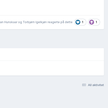
1
1
tian Hunskaar og Torbjørn Igelkjøn reagerte på dette
All aktivitet