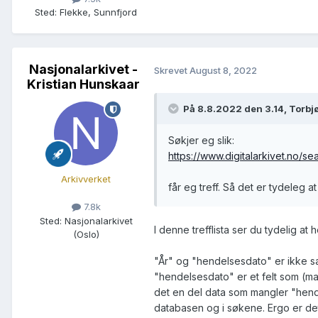
Sted
:
Flekke, Sunnfjord
Nasjonalarkivet -
Skrevet
August 8, 2022
Kristian Hunskaar
På 8.8.2022 den 3.14, Torbjø
Søkjer eg slik:
https://www.digitalarkivet.n
Arkivverket
får eg treff. Så det er tydeleg 
7.8k
Sted
:
Nasjonalarkivet
I denne trefflista ser du tydelig a
(Oslo)
"År" og "hendelsesdato" er ikke sam
"hendelsesdato" er et felt som (mas
det en del data som mangler "hende
databasen og i søkene. Ergo er det 