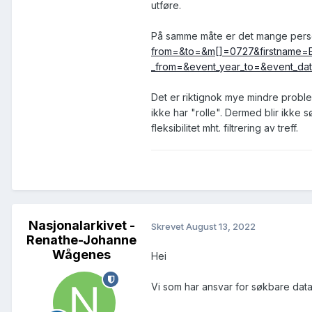
utføre.
På samme måte er det mange perso
from=&to=&m[]=0727&firstname=Ed
_from=&event_year_to=&event_date
Det er riktignok mye mindre problem
ikke har "rolle". Dermed blir ikke
fleksibilitet mht. filtrering av treff.
Nasjonalarkivet -
Skrevet
August 13, 2022
Renathe-Johanne
Wågenes
Hei
Vi som har ansvar for søkbare dat