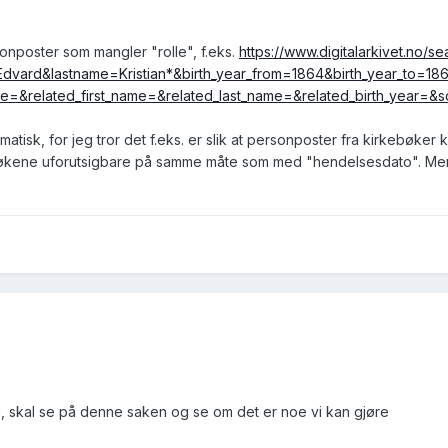
nposter som mangler "rolle", f.eks.
https://www.digitalarkivet.no/
vard&lastname=Kristian*&birth_year_from=1864&birth_year_to=186
=&related_first_name=&related_last_name=&related_birth_year=&so
atisk, for jeg tror det f.eks. er slik at personposter fra kirkebøker
 søkene uforutsigbare på samme måte som med "hendelsesdato". Men o
a, skal se på denne saken og se om det er noe vi kan gjøre