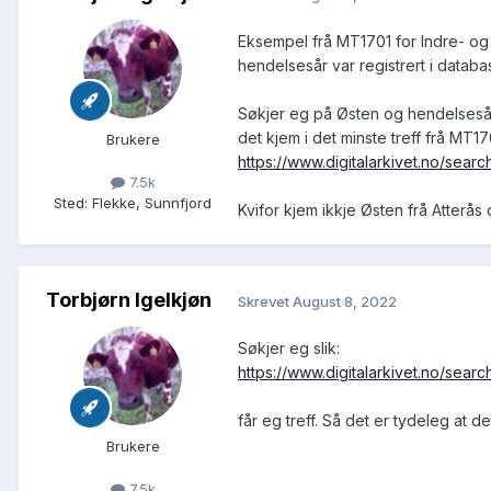
Eksempel frå MT1701 for Indre- og
hendelsesår var registrert i databa
Søkjer eg på Østen og hendelsesår 
det kjem i det minste treff frå MT
Brukere
https://www.digitalarkivet.no/se
7.5k
Sted
:
Flekke, Sunnfjord
Kvifor kjem ikkje Østen frå Atterås
Torbjørn Igelkjøn
Skrevet
August 8, 2022
Søkjer eg slik:
https://www.digitalarkivet.no/s
får eg treff. Så det er tydeleg at 
Brukere
7.5k