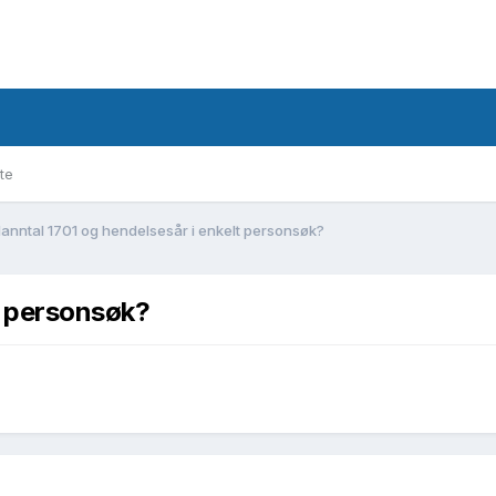
te
anntal 1701 og hendelsesår i enkelt personsøk?
t personsøk?