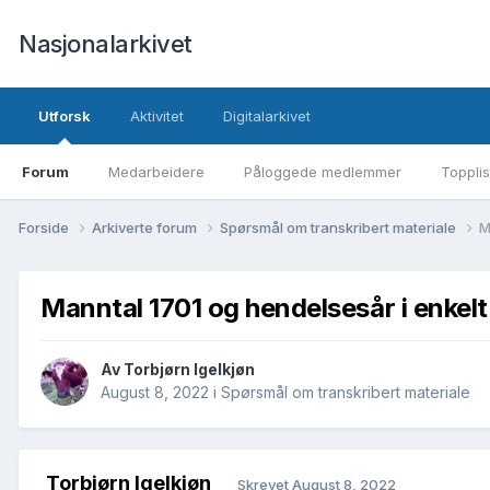
Nasjonalarkivet
Utforsk
Aktivitet
Digitalarkivet
Forum
Medarbeidere
Påloggede medlemmer
Topplis
Forside
Arkiverte forum
Spørsmål om transkribert materiale
M
Manntal 1701 og hendelsesår i enkel
Av Torbjørn Igelkjøn
August 8, 2022
i
Spørsmål om transkribert materiale
Torbjørn Igelkjøn
Skrevet
August 8, 2022