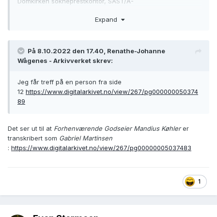
Domkirken sokneprestkontor, SAST/A-
101812/001/30/30BA/L0032: Ministerialbok nr. A 31, 1896-
Expand
1917, s. 12
Brukslenke for sidevisning:
https://www.digitalarkivet.no/kb20060518050270
På 8.10.2022 den 17.40, Renathe-Johanne
Wågenes - Arkivverket skrev:
Jeg får treff på en person fra side
12
https://www.digitalarkivet.no/view/267/pg000000050374
89
Det ser ut til at
Forhenværende Godseier Mandius Køhler
er
transkribert som
Gabriel Martinsen
:
https://www.digitalarkivet.no/view/267/pg00000005037483
1