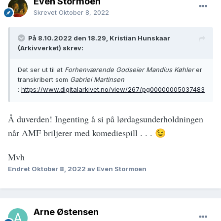
Even Stormoen
Skrevet
Oktober 8, 2022
På 8.10.2022 den 18.29, Kristian Hunskaar
(Arkivverket) skrev:
Det ser ut til at
Forhenværende Godseier Mandius Køhler
er
transkribert som
Gabriel Martinsen
:
https://www.digitalarkivet.no/view/267/pg00000005037483
Å duverden! Ingenting å si på lørdagsunderholdningen
når AMF briljerer med komediespill . . .
😉
Mvh
Endret
Oktober 8, 2022
av Even Stormoen
Arne Østensen