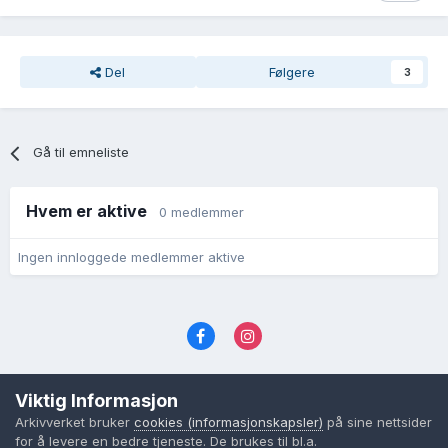
Del
Følgere
3
Gå til emneliste
Hvem er aktive
0 medlemmer
Ingen innloggede medlemmer aktive
Språk
Personvernvilkår
Kontakt oss
Viktig Informasjon
Cookies (informasjonskapsler)
Arkivverket bruker
cookies (informasjonskapsler)
på sine nettsider
Powered by Invision Community
for å levere en bedre tjeneste. De brukes til bl.a.