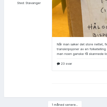
Sted
:
Stavanger
1 måned senere...