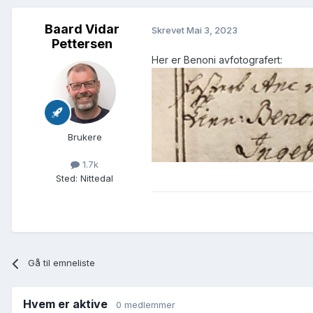
Baard Vidar
Skrevet
Mai 3, 2023
Pettersen
Her er Benoni avfotografert:
Brukere
1.7k
Sted
:
Nittedal
Gå til emneliste
Hvem er aktive
0 medlemmer