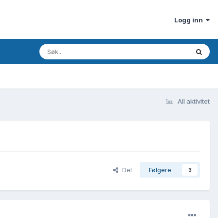
Logg inn
All aktivitet
Del
Følgere
3