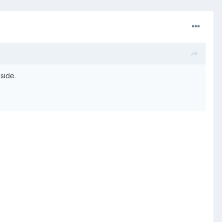
 side.