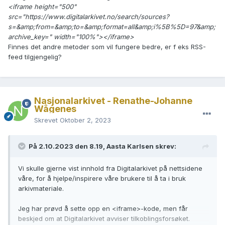
<iframe height="500"
src="https://www.digitalarkivet.no/search/sources?
s=&amp;from=&amp;to=&amp;format=all&amp;i%5B%5D=97&amp;
archive_key=" width="100%"></iframe>
Finnes det andre metoder som vil fungere bedre, er f eks RSS-
feed tilgjengelig?
Nasjonalarkivet - Renathe-Johanne
Wågenes
Skrevet
Oktober 2, 2023
På 2.10.2023 den 8.19, Aasta Karlsen skrev:
Vi skulle gjerne vist innhold fra Digitalarkivet på nettsidene
våre, for å hjelpe/inspirere våre brukere til å ta i bruk
arkivmateriale.
Jeg har prøvd å sette opp en <iframe>-kode, men får
beskjed om at Digitalarkivet avviser tilkoblingsforsøket.