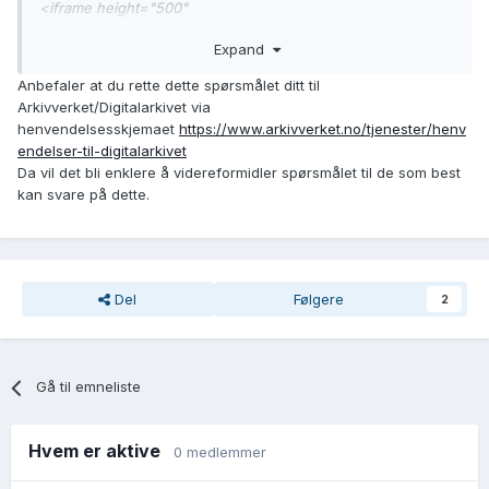
<iframe height="500"
src="https://www.digitalarkivet.no/search/sources?
Expand
s=&amp;from=&amp;to=&amp;format=all&amp;i%5B%5D=97
&amp;archive_key=" width="100%"></iframe>
Anbefaler at du rette dette spørsmålet ditt til
Finnes det andre metoder som vil fungere bedre, er f eks
Arkivverket/Digitalarkivet via
RSS-feed tilgjengelig?
henvendelsesskjemaet
https://www.arkivverket.no/tjenester/henv
endelser-til-digitalarkivet
Da vil det bli enklere å videreformidler spørsmålet til de som best
kan svare på dette.
Del
Følgere
2
Gå til emneliste
Hvem er aktive
0 medlemmer