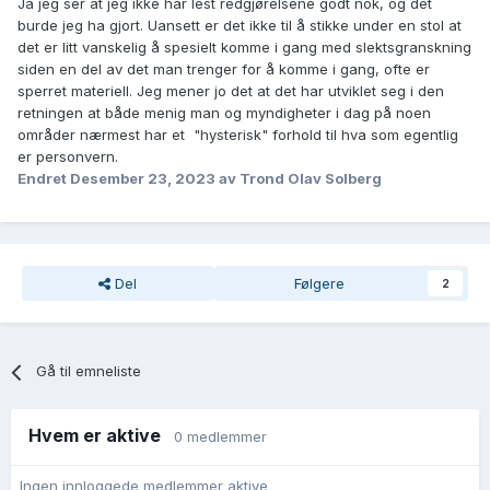
Ja jeg ser at jeg ikke har lest redgjørelsene godt nok, og det
burde jeg ha gjort. Uansett er det ikke til å stikke under en stol at
det er litt vanskelig å spesielt komme i gang med slektsgranskning
siden en del av det man trenger for å komme i gang, ofte er
sperret materiell. Jeg mener jo det at det har utviklet seg i den
retningen at både menig man og myndigheter i dag på noen
områder nærmest har et "hysterisk" forhold til hva som egentlig
er personvern.
Endret
Desember 23, 2023
av Trond Olav Solberg
Del
Følgere
2
Gå til emneliste
Hvem er aktive
0 medlemmer
Ingen innloggede medlemmer aktive