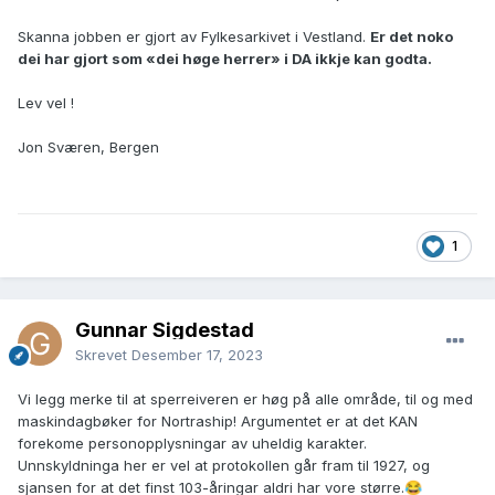
Skanna jobben er gjort av Fylkesarkivet i Vestland.
Er det noko
dei har gjort som «dei høge herrer» i DA ikkje kan godta.
Lev vel !
Jon Sværen, Bergen
1
Gunnar Sigdestad
Skrevet
Desember 17, 2023
Vi legg merke til at sperreiveren er høg på alle område, til og med
maskindagbøker for Nortraship! Argumentet er at det KAN
forekome personopplysningar av uheldig karakter.
Unnskyldninga her er vel at protokollen går fram til 1927, og
sjansen for at det finst 103-åringar aldri har vore større.
😂