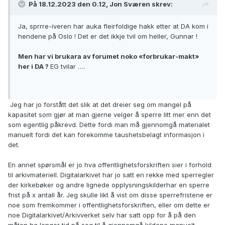
På 18.12.2023 den 0.12, Jon Sværen skrev:
Ja, sprrre-iveren har auka fleirfoldige hakk etter at DA kom i
hendene på Oslo ! Det er det ikkje tvil om heller, Gunnar !
Men har vi brukara av forumet noko «forbrukar-makt»
her i DA ?
EG tvilar ….
Jeg har jo forstått det slik at det dreier seg om mangel på
kapasitet som gjør at man gjerne velger å sperre litt mer enn det
som egentlig påkrevd. Dette fordi man må gjennomgå materialet
manuelt fordi det kan forekomme taushetsbelagt informasjon i
det.
En annet spørsmål er jo hva offentlighetsforskriften sier i forhold
til arkivmateriell. Digitalarkivet har jo satt en rekke med sperregler
der kirkebøker og andre lignede opplysningskilderhar en sperre
frist på x antall år. Jeg skulle likt å vist om disse sperrefristene er
noe som fremkommer i offentlighetsforskriften, eller om dette er
noe Digitalarkivet/Arkivverket selv har satt opp for å på den