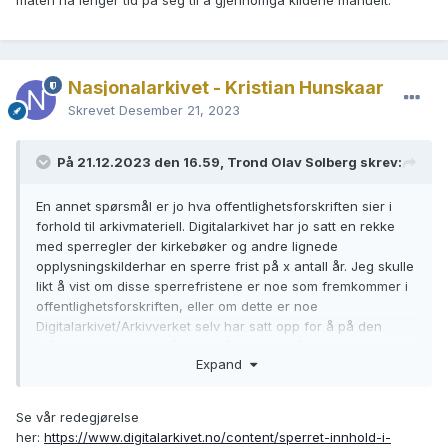
måten ha lenger tid på seg til å gjennomgå kildene manuelt.
Nasjonalarkivet - Kristian Hunskaar
Skrevet
Desember 21, 2023
På 21.12.2023 den 16.59, Trond Olav Solberg skrev:
En annet spørsmål er jo hva offentlighetsforskriften sier i
forhold til arkivmateriell. Digitalarkivet har jo satt en rekke
med sperregler der kirkebøker og andre lignede
opplysningskilderhar en sperre frist på x antall år. Jeg skulle
likt å vist om disse sperrefristene er noe som fremkommer i
offentlighetsforskriften, eller om dette er noe
Digitalarkivet/Arkivverket selv har satt opp for å på den
måten ha lenger tid på seg til å gjennomgå kildene
Expand
manuelt.
Se vår redegjørelse
her:
https://www.digitalarkivet.no/content/sperret-innhold-i-