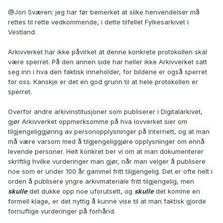
@Jon Sværen
; jeg har før bemerket at slike henvendelser må
rettes til rette vedkommende, i dette tilfellet Fylkesarkivet i
Vestland.
Arkivverket har ikke påvirket at denne konkrete protokollen skal
være sperret. På den annen side har heller ikke Arkivverket satt
seg inn i hva den faktisk inneholder, for bildene er også sperret
for oss. Kanskje er det en god grunn til at hele protokollen er
sperret.
Overfor andre arkivinstitusjoner som publiserer i Digitalarkivet,
gjør Arkivverket oppmerksomme på hva lovverket sier om
tilgjengeliggjøring av personopplysninger på Internett, og at man
må være varsom med å tilgjengeliggjøre opplysninger om ennå
levende personer. Helt konkret ber vi om at man dokumenterer
skriftlig hvilke vurderinger man gjør, når man velger å publisere
noe som er under 100 år gammel fritt tilgjengelig. Det er ofte helt i
orden å publisere yngre arkivmateriale fritt tilgjengelig, men
skulle
det dukke opp noe uforutsett, og
skulle
det komme en
formell klage, er det nyttig å kunne vise til at man faktisk gjorde
fornuftige vurderinger på forhånd.