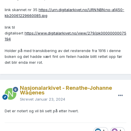
link skannet nr 35
https://urn.digitalarkivet.no/URN:NBN:no-a1450-
kb20061229660085.jpg
link til
digitalisert
https://www.digitalarkivet.no/view/279/pk00000000075
194
Holder på med transkibering av det resterende fra 1916 i denne
boken og det hadde vært fint om feilen hadde blitt rettet opp før
det blir enda mer rot.
Nasjonalarkivet - Renathe-Johanne
Wågenes
Skrevet
Januar 23, 2024
Det er notert og vil bli sett på etter hvert.