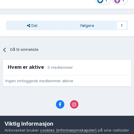
1
1
Del
Følgere
1
Gå til emneliste
Hvem er aktive
0 medlemmer
Ingen innloggede medlemmer aktive
Språk
Personvernvilkår
Kontakt oss
Viktig Informasjon
Cookies (informasjonskapsler)
Arkivverket bruker
cookies (informasjonskapsler)
på sine nettsider
Powered by Invision Community