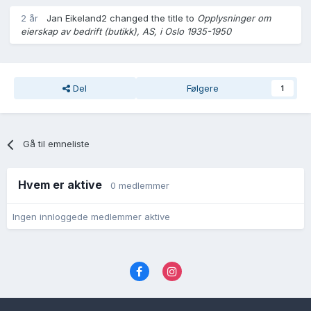
2 år
Jan Eikeland2 changed the title to
Opplysninger om
eierskap av bedrift (butikk), AS, i Oslo 1935-1950
Del
Følgere
1
Gå til emneliste
Hvem er aktive
0 medlemmer
Ingen innloggede medlemmer aktive
Språk
Personvernvilkår
Kontakt oss