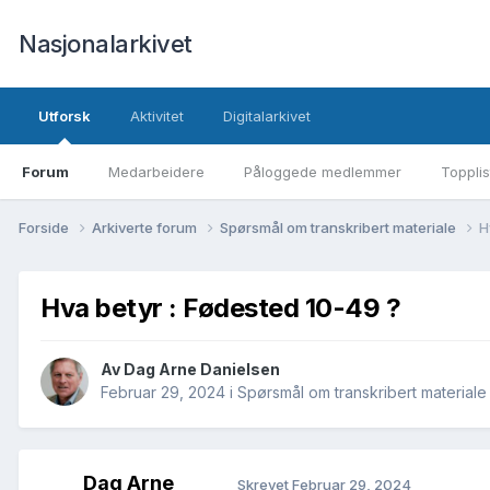
Nasjonalarkivet
Utforsk
Aktivitet
Digitalarkivet
Forum
Medarbeidere
Påloggede medlemmer
Topplis
Forside
Arkiverte forum
Spørsmål om transkribert materiale
H
Hva betyr : Fødested 10-49 ?
Av Dag Arne Danielsen
Februar 29, 2024
i
Spørsmål om transkribert materiale
Dag Arne
Skrevet
Februar 29, 2024