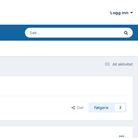
Logg inn
All aktivitet
Del
Følgere
2