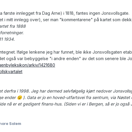
ra første innlegget fra Dag Arne) i 1818, fantes ingen Jonsvollsgate.
t i mitt innlegg over), ser man "kommentarene" på kartet som dekker
artet fra 1888
forretninger.
1 1934.
nntegnet. Ifølge lenkene jeg har funnet, ble ikke Jonsvollsgaten etabl
t det også var bebyggelse "i andre enden" av det som senere ble Jo
genbyleksikon/arkiv/1421680
llskvartalet
tet derfra i 1998. Jeg har dermed selvfølgelig kjørt nedover Jonsvoll
gge ender
). Gata er jo en hoved-utfartsvei fra sentrum, via Nøstet
😉
ide nå er et gedigent finans-hus. (Siden vi er i Bergen, så er jo også 
hore Solem