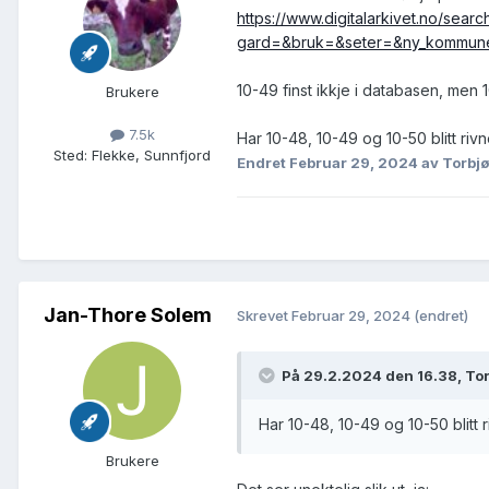
https://www.digitalarkivet.no/sear
gard=&bruk=&seter=&ny_kommune
10-49 finst ikkje i databasen, me
Brukere
7.5k
Har 10-48, 10-49 og 10-50 blitt rivn
Sted
:
Flekke, Sunnfjord
Endret
Februar 29, 2024
av Torbjø
Jan-Thore Solem
Skrevet
Februar 29, 2024
(endret)
På 29.2.2024 den 16.38, Tor
Har 10-48, 10-49 og 10-50 blitt r
Brukere