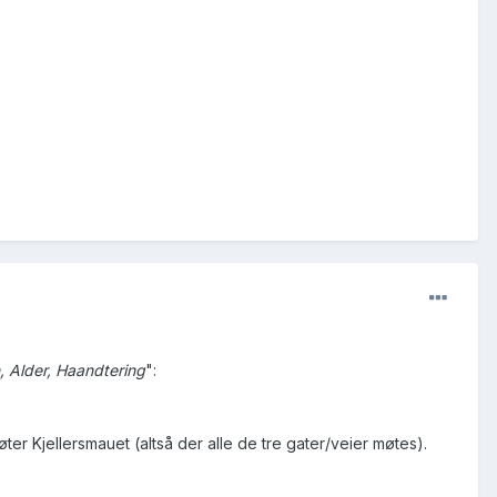
 Alder, Haandtering
":
er Kjellersmauet (altså der alle de tre gater/veier møtes).