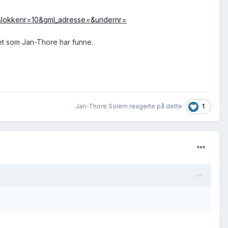
lokkenr=10&gml_adresse=&undernr=
et som Jan-Thore har funne.
1
Jan-Thore Solem reagerte på dette