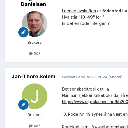
Danielsen
I denne avskriften
er
fødested
for
Hva står
"10-49"
for ?
Er det en rode i Bergen ?
Brukere
508
Jan-Thore Solem
Skrevet
Februar 29, 2024
(endret)
Det ser absolutt slik ut, ja.
Når man sjekker kirkeboksida, så er
https://www.digitalarkivet.no/kb
10. Rode Nr. 49 synes å ha vært en 
Brukere
465
Rodekart:
https://www.bergenbyar