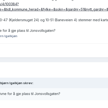
ch/4/100384?
=&tidl_kommune_herad=&fylke=&sokn=&gardnr=51&nytt_gardnr=&
n 10-47 (Kjeldersmuget 24) og 10-51 (Baneveien 4) stemmer med kart
e for å gje plass til Jonsvollsgaten?
rn Igelkjøn
bjørn Igelkjøn skrev:
ivne for å gje plass til Jonsvollsgaten?