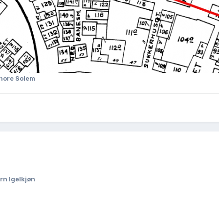
hore Solem
rn Igelkjøn