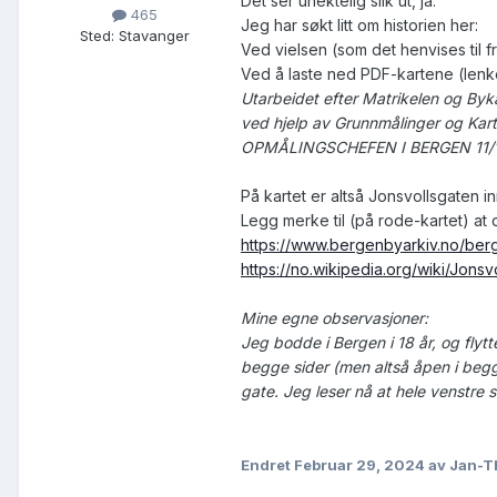
Det ser unektelig slik ut, ja:
465
Jeg har søkt litt om historien her:
Sted
:
Stavanger
Ved vielsen (som det henvises til f
Ved å laste ned PDF-kartene (lenke
Utarbeidet efter Matrikelen og Byk
ved hjelp av Grunnmålinger og Kart
OPMÅLINGSCHEFEN I BERGEN 11/1
På kartet er altså Jonsvollsgaten i
Legg merke til (på rode-kartet) a
https://www.bergenbyarkiv.no/ber
https://no.wikipedia.org/wiki/Jonsvo
Mine egne observasjoner:
Jeg bodde i Bergen i 18 år, og flyt
begge sider (men altså åpen i be
gate. Jeg leser nå at hele venstre s
Endret
Februar 29, 2024
av Jan-T