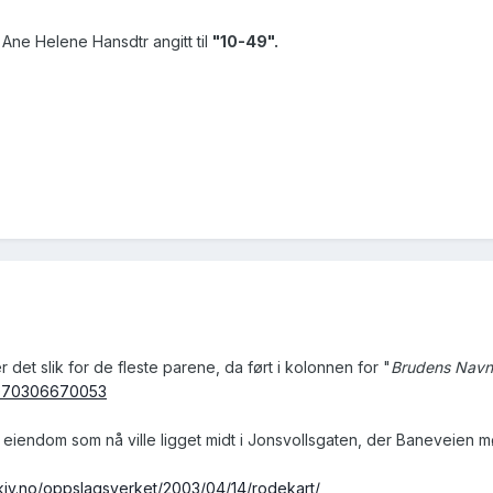
 Ane Helene Hansdtr angitt til
"10-49".
 det slik for de fleste parene, da ført i kolonnen for "
Brudens Navn,
20070306670053
eiendom som nå ville ligget midt i Jonsvollsgaten, der Baneveien møt
kiv.no/oppslagsverket/2003/04/14/rodekart/