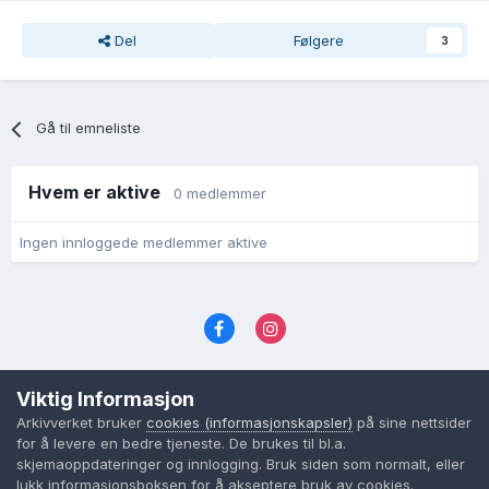
Del
Følgere
3
Gå til emneliste
Hvem er aktive
0 medlemmer
Ingen innloggede medlemmer aktive
Språk
Personvernvilkår
Kontakt oss
Viktig Informasjon
Cookies (informasjonskapsler)
Arkivverket bruker
cookies (informasjonskapsler)
på sine nettsider
Powered by Invision Community
for å levere en bedre tjeneste. De brukes til bl.a.
skjemaoppdateringer og innlogging. Bruk siden som normalt, eller
lukk informasjonsboksen for å akseptere bruk av cookies.