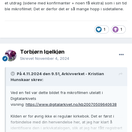
et utdrag (sidene med konfirmanter + noen få ekstra) som i sin tid
ble mikrofilmet. Det er derfor det er så mange hopp i sidetallene.
1
1
Torbjørn Igelkjøn
Skrevet
November 4, 2024
På 4.11.2024 den 9.51, Arkivverket - Kristian
Hunskaar skrev:
Ved en feil var dette bildet fra mikrofilmen utelatt i
Digitalarkivets
visning:
https://www.digitalarkivet.no/kb20070509640638
Kilden er for øvrig ikke ei regulær kirkebok. Det er først i
forbindelse med din henvendelse her, at jeg har klart å
identifisere den i arkivkatalogen, slik at jeg har fått registrert