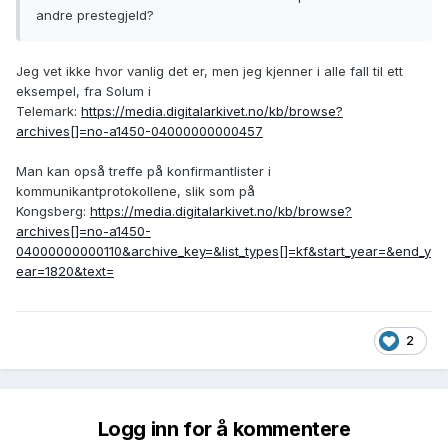
andre prestegjeld?
Jeg vet ikke hvor vanlig det er, men jeg kjenner i alle fall til ett
eksempel, fra Solum i
Telemark:
https://media.digitalarkivet.no/kb/browse?
archives[]=no-a1450-04000000000457
Man kan opså treffe på konfirmantlister i
kommunikantprotokollene, slik som på
Kongsberg:
https://media.digitalarkivet.no/kb/browse?
archives[]=no-a1450-
04000000000110&archive_key=&list_types[]=kf&start_year=&end_y
ear=1820&text=
2
Logg inn for å kommentere