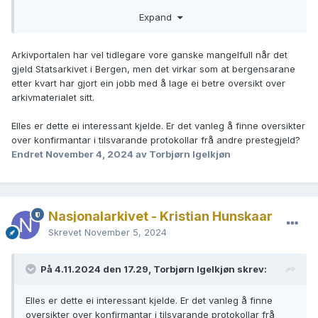
en fullstendig og presis arkivreferanse. Det dreier seg om
Expand
"Kopibok og kallsbok med fortegn. over konfirmerte",
arkivreferanse AV/SAB-A-80501/B/Bb/L0001 i arkivet Innvik
sokneprestembete. Denne innbundne protokollen omfatter
Arkivportalen har vel tidlegare vore ganske mangelfull når det
vesentlig mer enn det som vises i Digitalarkivet, fordi det
gjeld Statsarkivet i Bergen, men det virkar som at bergensarane
bare er et utdrag (sidene med konfirmanter + noen få
etter kvart har gjort ein jobb med å lage ei betre oversikt over
ekstra) som i sin tid ble mikrofilmet. Det er derfor det er så
arkivmaterialet sitt.
mange hopp i sidetallene.
Elles er dette ei interessant kjelde. Er det vanleg å finne oversikter
over konfirmantar i tilsvarande protokollar frå andre prestegjeld?
Endret
November 4, 2024
av Torbjørn Igelkjøn
Nasjonalarkivet - Kristian Hunskaar
Skrevet
November 5, 2024
På 4.11.2024 den 17.29, Torbjørn Igelkjøn skrev:
Elles er dette ei interessant kjelde. Er det vanleg å finne
oversikter over konfirmantar i tilsvarande protokollar frå