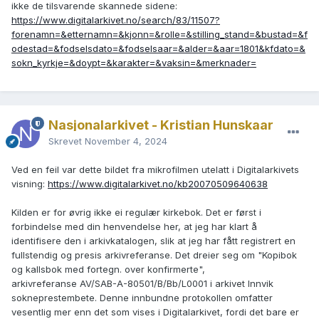
ikke de tilsvarende skannede sidene:
https://www.digitalarkivet.no/search/83/11507?
forenamn=&etternamn=&kjonn=&rolle=&stilling_stand=&bustad=&f
odestad=&fodselsdato=&fodselsaar=&alder=&aar=1801&kfdato=&
sokn_kyrkje=&doypt=&karakter=&vaksin=&merknader=
Nasjonalarkivet - Kristian Hunskaar
Skrevet
November 4, 2024
Ved en feil var dette bildet fra mikrofilmen utelatt i Digitalarkivets
visning:
https://www.digitalarkivet.no/kb20070509640638
Kilden er for øvrig ikke ei regulær kirkebok. Det er først i
forbindelse med din henvendelse her, at jeg har klart å
identifisere den i arkivkatalogen, slik at jeg har fått registrert en
fullstendig og presis arkivreferanse. Det dreier seg om "Kopibok
og kallsbok med fortegn. over konfirmerte",
arkivreferanse AV/SAB-A-80501/B/Bb/L0001 i arkivet Innvik
sokneprestembete. Denne innbundne protokollen omfatter
vesentlig mer enn det som vises i Digitalarkivet, fordi det bare er