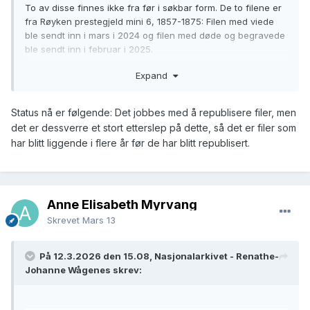
To av disse finnes ikke fra før i søkbar form. De to filene er
fra Røyken prestegjeld mini 6, 1857-1875: Filen med viede
ble sendt inn i mars i 2024 og filen med døde og begravede
ble sendt inn i februar i 2025.
Disse to filene er AMF-filer som er korrekturlest og rettet av
Expand
oss.
Det er fryktelig leit at det enda ikke er mulig å søke i de to
filene.
Status nå er følgende: Det jobbes med å republisere filer, men
Fødte og døpte ble transkribert av oss og er søkbar.
det er dessverre et stort etterslep på dette, så det er filer som
Finnes det en tidsplan for når disse kan publiseres?
har blitt liggende i flere år før de har blitt republisert.
Anne Elisabeth Myrvang
Skrevet
Mars 13
På 12.3.2026 den 15.08, Nasjonalarkivet - Renathe-
Johanne Wågenes skrev: