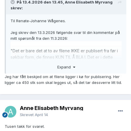
På 13.4.2026 den 13.45, Anne Elisabeth Myrvang
skrev:
Til Renate-Johanne Wågenes.
Jeg skrev den 13.3.2026 følgende svar til din kommentar på
mitt spørsmål fra den 11.3.2026:
"Det er bare det at to av filene IKKE er publisert fra før i
søk
bar form, de finnes KUN TIL Å BLA I. Det er i dette
tilfellet altså IKKE snakk om republisering.
Expand
De to filene er fra Røyken prestegjeld mini 6, 1857-
1875
,
viede sendt inn i mars i 2024 og døde og
Jeg har fått beskjed om at filene ligger i kø for publisering. Her
ligger ca 450 stk som skal legges ut, så det tar dessverre litt tid.
begravede sendt inn i februar i 2025.
Etter forslag fra dere skulle filene fra AMF ikke bli lagt ut,
men holdt av til oss. Vi skulle rette materialet fra AMF og
Anne Elisabeth Myrvang
når vi sendte dem inn skulle de legges ut og filene ville
Skrevet
April 14
da bli publisert i søkbar form.
Tusen takk for svaret.
Fra før ligger Fødte og døpte i søkbar form og den er