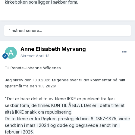
kirkeboken som ligger i søkbar form.
1 måned senere...
Anne Elisabeth Myrvang
Skrevet
April 13
Til Renate-Johanne Wågenes.
Jeg skrev den 13.3.2026 følgende svar til din kommentar på mitt
spørsmål fra den 11.3.2026:
"Det er bare det at to av filene IKKE er publisert fra før i
søk
bar form, de finnes KUN TIL Å BLA I. Det er i dette tilfellet
altså IKKE snakk om republisering.
De to filene er fra Røyken prestegjeld mini 6, 1857-1875
,
viede
sendt inn i mars i 2024 og døde og begravede sendt inn i
februar i 2025.