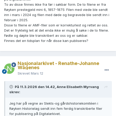
To av disse finnes ikke fra før i søkbar form. De to filene er fra
Røyken prestegjeld mini 6, 1857-1875: Filen med viede ble sendt
inn i mars i 2024 og filen med døde og begravede ble sendt inn i
februar i 2025.
Disse to filene er AMF-filer som er korrekturlest og rettet av oss.
Det er fryktelig leit at det enda ikke er mulig å søke i de to filene.
Fødte og døpte ble transkribert av oss og er søkbar.
Finnes det en tidsplan for når disse kan publiseres?
Nasjonalarkivet - Renathe-Johanne
Wågenes
Skrevet
Mars 12
På 11.3.2026 den 14.42, Anne Elisabeth Myrvang
skrev:
Jeg har på vegne av Slekts-og gårdshistoriekomitéen i
Røyken Historielag sendt inn fem ferdig transkriberte filer
for publisering på Digitalarkivet.