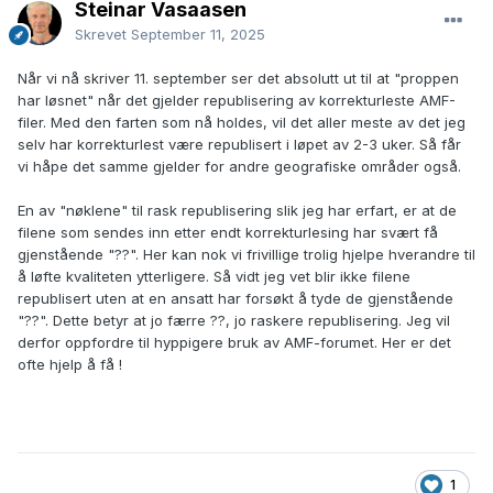
Steinar Vasaasen
Skrevet
September 11, 2025
Når vi nå skriver 11. september ser det absolutt ut til at "proppen
har løsnet" når det gjelder republisering av korrekturleste AMF-
filer. Med den farten som nå holdes, vil det aller meste av det jeg
selv har korrekturlest være republisert i løpet av 2-3 uker. Så får
vi håpe det samme gjelder for andre geografiske områder også.
En av "nøklene" til rask republisering slik jeg har erfart, er at de
filene som sendes inn etter endt korrekturlesing har svært få
gjenstående "??". Her kan nok vi frivillige trolig hjelpe hverandre til
å løfte kvaliteten ytterligere. Så vidt jeg vet blir ikke filene
republisert uten at en ansatt har forsøkt å tyde de gjenstående
"??". Dette betyr at jo færre ??, jo raskere republisering. Jeg vil
derfor oppfordre til hyppigere bruk av AMF-forumet. Her er det
ofte hjelp å få !
1