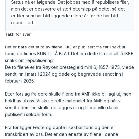
Status nå er følgende: Det jobbes med å republisere filer,
men det er dessverre et stort etterslep på dette, så det
er filer som har blitt liggende i flere år før de har blitt
republisert.
Takk for svar.
bar
Det er bare det at to av filene IKKE er publisert fra før i søk
form, de finnes KUN TIL Å BLA I. Det er i dette tilfellet altså IKKE
snakk om republisering.
De to filene er fra Røyken prestegjeld mini 6, 1857-1875
,
viede
sendt inn i mars i 2024 og døde og begravede sendt inn i
februar i 2025.
Etter forslag fra dere skulle filene fra AMF ikke bli lagt ut, men
holdt av til oss. Vi skulle rette materialet fra AMF og når vi
sendte dem inn skulle de legges ut og filene ville da bli
publisert i søkbar form.
Fra før ligger Fødte og døpte i søkbar form og den er
transkribert av oss. Det er den eneste av filene i denne