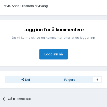
transkribert av oss. Det er den eneste av filene i denne
Mvh. Anne Elisabeth Myrvang
kirkeboken som ligger i søkbar form."
Jeg skulle gjerne hatt et svar fra deg på det jeg skrev
13.3.2026.
Logg inn for å kommentere
Du vil kunne skrive en kommentar etter at du logger inn
Logg inn nå
Del
Følgere
4
Gå til emneliste