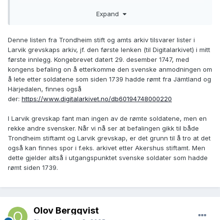
denne listen oppholder seg i Trøndelag og har kommet fra
Expand
Jämtland og Härjedalen, og flere av dem er
soldater/offiserer.
Denne listen fra Trondheim stift og amts arkiv tilsvarer lister i
Larvik grevskaps arkiv, jf. den første lenken (til Digitalarkivet) i mitt
første innlegg. Kongebrevet datert 29. desember 1747, med
kongens befaling on å etterkomme den svenske anmodningen om
å lete etter soldatene som siden 1739 hadde rømt fra Jämtland og
Härjedalen, finnes også
der:
https://www.digitalarkivet.no/db60194748000220
I Larvik grevskap fant man ingen av de rømte soldatene, men en
rekke andre svensker. Når vi nå ser at befalingen gikk til både
Trondheim stiftamt og Larvik grevskap, er det grunn til å tro at det
også kan finnes spor i f.eks. arkivet etter Akershus stiftamt. Men
dette gjelder altså i utgangspunktet svenske soldater som hadde
rømt siden 1739.
Olov Bergqvist