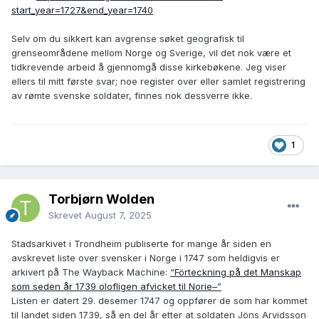
start_year=1727&end_year=1740
Selv om du sikkert kan avgrense søket geografisk til
grenseområdene mellom Norge og Sverige, vil det nok være et
tidkrevende arbeid å gjennomgå disse kirkebøkene. Jeg viser
ellers til mitt første svar; noe register over eller samlet registrering
av rømte svenske soldater, finnes nok dessverre ikke.
1
Torbjørn Wolden
Skrevet
August 7, 2025
Stadsarkivet i Trondheim publiserte for mange år siden en
avskrevet liste over svensker i Norge i 1747 som heldigvis er
arkivert på The Wayback Machine:
“Förteckning på det Manskap
som seden år 1739 olofligen afvicket til Norie–”
Listen er datert 29. desemer 1747 og oppfører de som har kommet
til landet siden 1739, så en del år etter at soldaten Jöns Arvidsson