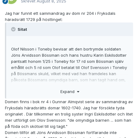
Skrevet
August 8, 2025
Jag har funnit ett sammandrag av dom nr 204 i Fryksdals
häradsrätt 1729 på hösttinget:
Sitat
Olof Nilsson i Toneby bevisar att den bortrymde soldaten
Jöns Arvidsson Bössman och hans hustru Karin Eskilsdotter
pantsatt honom 1/25 i Toneby för 17 rd som Bössman själv
erhållit och 5 rd som Olof betalat till Olof Svensson i Toneby
på Bössmans skuld, vilket med vad han framdeles kan
påkosta Bössmans omyndiga barn, som han tagit hand om,
intecknas till Olofs säkerhet.
Expand
Domen finns i bok nr 4 i Gunnar Almqvist serie av sammandrag av
Fryksdals häradsrätts domar 1602-1740. Jag har försökte tyda
originalet . Där tillkommer en trolig syster Ingri Eskilsdotter och litet
mer utförligt om Olov Svensson: "de omyndiga barnen ... som han
på föda och skötsel till sig tagit."
Domen tillför att Jöns Arvidsson Bössman fortfarande inte