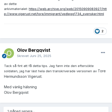
av dette
arkivmaterialet:
https://web.archive.org/web/20150909083927/htt
p://www.vigerust.net/tore/immigrant/vedlegg1734_svensker.html
2
Olov Bergqvist
Skrevet
Juni 25, 2025
Tack så fint att få detta tips. Jag fann inte den eftersökte
Tore
soldaten, jag har läst hela den transkriverade versionen av
Hermundsson Vigerust.
Med vänlig hälsning
Olov Bergqvist
1 måned senere...