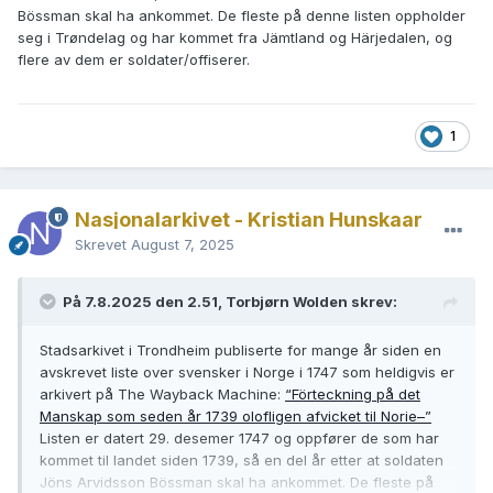
Bössman skal ha ankommet. De fleste på denne listen oppholder
seg i Trøndelag og har kommet fra Jämtland og Härjedalen, og
flere av dem er soldater/offiserer.
1
Nasjonalarkivet - Kristian Hunskaar
Skrevet
August 7, 2025
På 7.8.2025 den 2.51, Torbjørn Wolden skrev:
Stadsarkivet i Trondheim publiserte for mange år siden en
avskrevet liste over svensker i Norge i 1747 som heldigvis er
arkivert på The Wayback Machine:
“Förteckning på det
Manskap som seden år 1739 olofligen afvicket til Norie–”
Listen er datert 29. desemer 1747 og oppfører de som har
kommet til landet siden 1739, så en del år etter at soldaten
Jöns Arvidsson Bössman skal ha ankommet. De fleste på