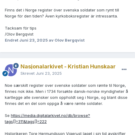
Finns det i Norge register över svenska soldater som rymt till
Norge för den tiden? Även kyrkoboksregister är intressanta.
Tacksam för tips
/Olov Bergqvist
Endret
Juni 23, 2025
av Olov Bergqvist
Nasjonalarkivet - Kristian Hunskaar
Skrevet
Juni 23, 2025
Noe særskilt register over svenske soldater som rømte til Norge,
finnes nok ikke. Men i 1734 forsøkte dansk-norske myndigheter å
kartlegge alle svensker som oppholdt seg i Norge, og blant disse
finnes det en del som oppga å være rømte soldater.
Se
https://media.digitalarkivet.no/db/browse?
tags[]=311&tags[]=222
Historikeren Tore Hermundsson Vigerust laget i sin tid avskrifter