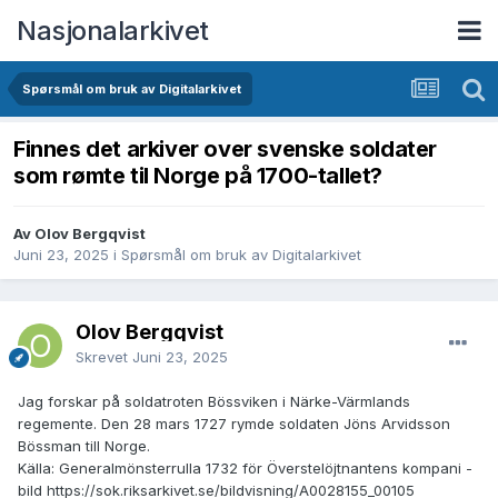
Nasjonalarkivet
Spørsmål om bruk av Digitalarkivet
Finnes det arkiver over svenske soldater
som rømte til Norge på 1700-tallet?
Av Olov Bergqvist
Juni 23, 2025
i
Spørsmål om bruk av Digitalarkivet
Olov Bergqvist
Skrevet
Juni 23, 2025
Jag forskar på soldatroten Bössviken i Närke-Värmlands
regemente. Den 28 mars 1727 rymde soldaten Jöns Arvidsson
Bössman till Norge.
Källa: Generalmönsterrulla 1732 för Överstelöjtnantens kompani -
bild https://sok.riksarkivet.se/bildvisning/A0028155_00105