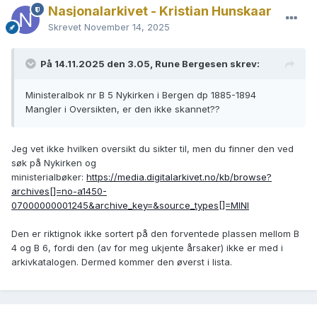
Nasjonalarkivet - Kristian Hunskaar
Skrevet
November 14, 2025
På 14.11.2025 den 3.05, Rune Bergesen skrev:
Ministeralbok nr B 5 Nykirken i Bergen dp 1885-1894
Mangler i Oversikten, er den ikke skannet??
Jeg vet ikke hvilken oversikt du sikter til, men du finner den ved
søk på Nykirken og
ministerialbøker:
https://media.digitalarkivet.no/kb/browse?
archives[]=no-a1450-
07000000001245&archive_key=&source_types[]=MINI
Den er riktignok ikke sortert på den forventede plassen mellom B
4 og B 6, fordi den (av for meg ukjente årsaker) ikke er med i
arkivkatalogen. Dermed kommer den øverst i lista.