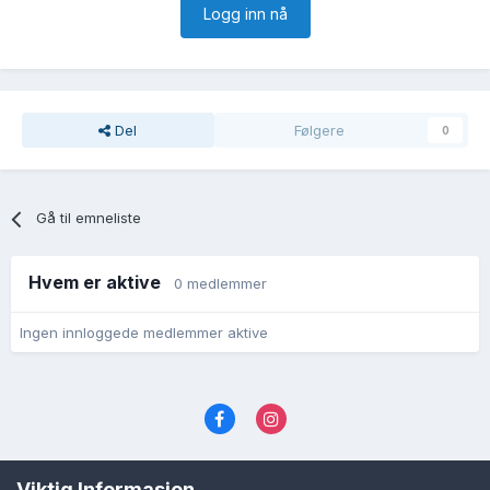
Logg inn nå
Del
Følgere
0
Gå til emneliste
Hvem er aktive
0 medlemmer
Ingen innloggede medlemmer aktive
Språk
Personvernvilkår
Kontakt oss
Viktig Informasjon