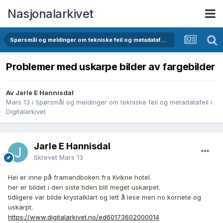
Nasjonalarkivet
Spørsmål og meldinger om tekniske feil og metadatafeil i Digitalarkivet
Problemer med uskarpe bilder av fargebilder
Av Jarle E Hannisdal
Mars 13
i
Spørsmål og meldinger om tekniske feil og metadatafeil i
Digitalarkivet
Jarle E Hannisdal
Skrevet
Mars 13
Hei er inne på
framandboken fra Kvikne hotel.
her er bildet i den siste tiden blit meget uskarpet.
tidligere var bilde krystalklart og lett å lese men no kornete og
uskarpt.
https://www.digitalarkivet.no/ed60173602000014