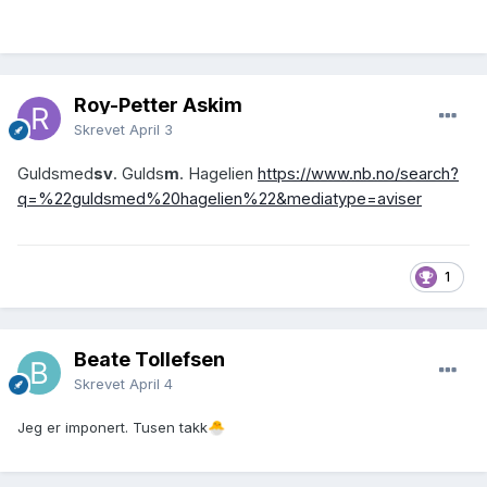
Roy-Petter Askim
Skrevet
April 3
Guldsmed
sv
. Gulds
m
. Hagelien
https://www.nb.no/search?
q=%22guldsmed%20hagelien%22&mediatype=aviser
1
Beate Tollefsen
Skrevet
April 4
Jeg er imponert. Tusen takk
🐣