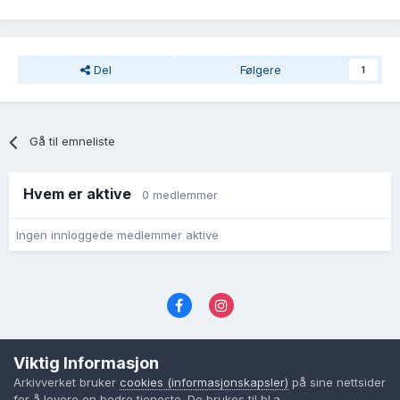
Del
Følgere
1
Gå til emneliste
Hvem er aktive
0 medlemmer
Ingen innloggede medlemmer aktive
Språk
Personvernvilkår
Kontakt oss
Viktig Informasjon
Cookies (informasjonskapsler)
Arkivverket bruker
cookies (informasjonskapsler)
på sine nettsider
Powered by Invision Community
for å levere en bedre tjeneste. De brukes til bl.a.