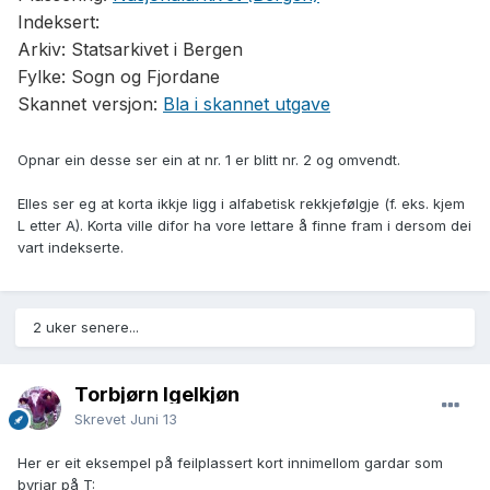
Indeksert:
Arkiv:
Statsarkivet i Bergen
Fylke:
Sogn og Fjordane
Skannet versjon:
Bla i skannet utgave
Opnar ein desse ser ein at nr. 1 er blitt nr. 2 og omvendt.
Elles ser eg at korta ikkje ligg i alfabetisk rekkjefølgje (f. eks. kjem
L etter A). Korta ville difor ha vore lettare å finne fram i dersom dei
vart indekserte.
2 uker senere...
Torbjørn Igelkjøn
Skrevet
Juni 13
Her er eit eksempel på feilplassert kort innimellom gardar som
byrjar på T: