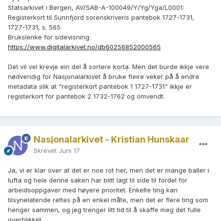
Statsarkivet i Bergen, AV/SAB-A-100049/Y/Yg/Yga/L0001:
Registerkort til Sunnfjord sorenskriveris pantebok 1727-1731,
1727-1731, s. 565
Brukslenke for sidevisning:
https://www.digitalarkivet.no/db60256852000565
Det vil vel krevje ein del å sortere korta. Men det burde ikkje vere
nødvendig for Nasjonalarkivet å bruke fleire veker på å endre
metadata slik at "registerkort pantebok 1 1727-1731" ikkje er
registerkort for pantebok 2 1732-1762 og omvendt.
Nasjonalarkivet - Kristian Hunskaar
Skrevet
Juni 17
Ja, vi er klar over at det er noe rot her, men det er mange baller i
lufta og hele denne saken har blitt lagt til side til fordel for
arbeidsoppgaver med høyere prioritet. Enkelte ting kan
tilsynelatende rettes på en enkel måte, men det er flere ting som
henger sammen, og jeg trenger litt tid til å skaffe meg det fulle
overblikket.