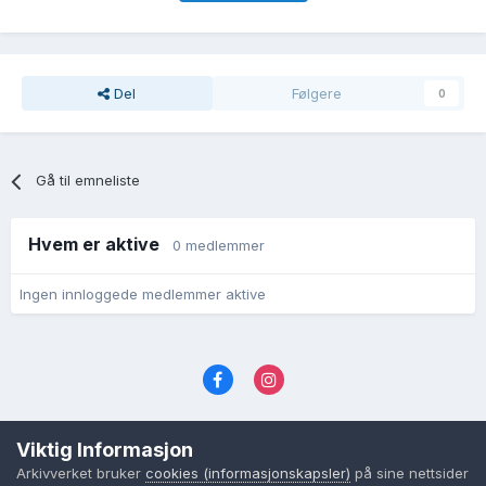
Del
Følgere
0
Gå til emneliste
Hvem er aktive
0 medlemmer
Ingen innloggede medlemmer aktive
Språk
Personvernvilkår
Kontakt oss
Viktig Informasjon
Cookies (informasjonskapsler)
Arkivverket bruker
cookies (informasjonskapsler)
på sine nettsider
Powered by Invision Community