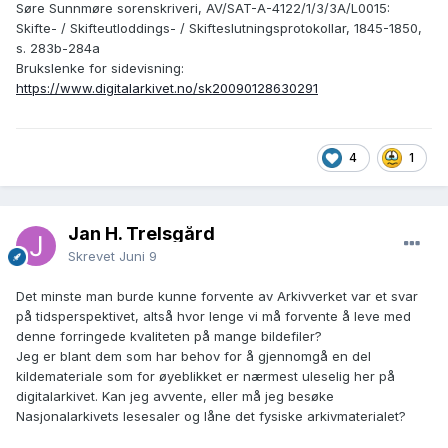
Søre Sunnmøre sorenskriveri, AV/SAT-A-4122/1/3/3A/L0015:
Skifte- / Skifteutloddings- / Skifteslutningsprotokollar, 1845-1850,
s. 283b-284a
Brukslenke for sidevisning:
https://www.digitalarkivet.no/sk20090128630291
4
1
Jan H. Trelsgård
Skrevet
Juni 9
Det minste man burde kunne forvente av Arkivverket var et svar
på tidsperspektivet, altså hvor lenge vi må forvente å leve med
denne forringede kvaliteten på mange bildefiler?
Jeg er blant dem som har behov for å gjennomgå en del
kildemateriale som for øyeblikket er nærmest uleselig her på
digitalarkivet. Kan jeg avvente, eller må jeg besøke
Nasjonalarkivets lesesaler og låne det fysiske arkivmaterialet?