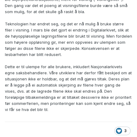
Den gang var det et poeng at visningsfilene burde være så små
som mulig, for at det skulle gå raskt å bla.
Teknologien har endret seg, og det er nå mulig å bruke større
filer i visning. I mars ble det gjort ei endring i Digitalarkivet, slik at
de
høyoppløselige lagringsfilene blir brukt til visning. Men fordelen
som høyere oppløsning gir, mer enn oppveies av ulempen som
følger av disse filene ikke er skjerpede. Konsekvensen er at
lesbarheten har blitt redusert.
Dette er til ulempe for alle brukere, inkludert Nasjonalarkivets
egne saksbehandlere. Våre utviklere har derfor fått beskjed om at
situasjonen ikke er holdbar, og at det må gjøres tiltak. Deres plan
er å legge på ei automatisk skjerping av filene hver gang de
vises, dvs. at de lagrede filene ikke skal endres på. Den
foreløpige tilbakemeldinga er at tiltaket dessverre ikke er prioritert
før sommerferien, men prioriteringer kan som kjent endre seg, så
vi får se hva det blir til.
3