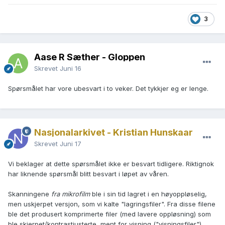
3
Aase R Sæther - Gloppen
Skrevet
Juni 16
Spørsmålet har vore ubesvart i to veker. Det tykkjer eg er lenge.
Nasjonalarkivet - Kristian Hunskaar
Skrevet
Juni 17
Vi beklager at dette spørsmålet ikke er besvart tidligere. Riktignok
har liknende spørsmål blitt besvart i løpet av våren.
Skanningene
fra mikrofilm
ble i sin tid lagret i en høyoppløselig,
men uskjerpet versjon, som vi kalte "lagringsfiler". Fra disse filene
ble det produsert komprimerte filer (med lavere oppløsning) som
ble skjerpet/kontrastjusterte, ment for visning ("visningsfiler").