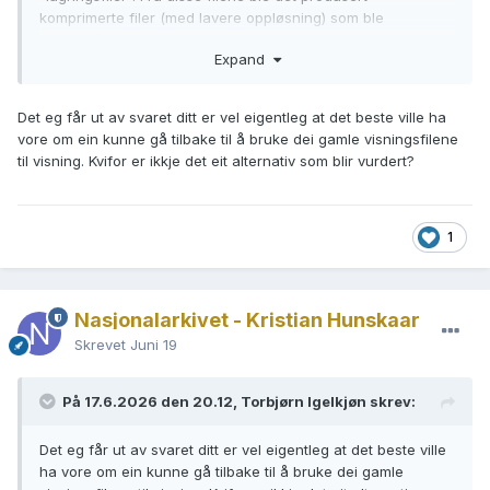
komprimerte filer (med lavere oppløsning) som ble
skjerpet/kontrastjusterte, ment for visning ("visningsfiler").
Expand
Den gang var det et poeng at visningsfilene burde være så
små som mulig, for at det skulle gå raskt å bla.
Det eg får ut av svaret ditt er vel eigentleg at det beste ville ha
Teknologien har endret seg, og det er nå mulig å bruke
vore om ein kunne gå tilbake til å bruke dei gamle visningsfilene
større filer i visning. I mars ble det gjort ei endring i
til visning. Kvifor er ikkje det eit alternativ som blir vurdert?
Digitalarkivet, slik at de
høyoppløselige lagringsfilene blir
brukt til visning. Men fordelen som høyere oppløsning gir,
mer enn oppveies av ulempen som følger av disse filene
ikke er skjerpede. Konsekvensen er at lesbarheten har blitt
1
redusert.
Dette er til ulempe for alle brukere, inkludert
Nasjonalarkivet - Kristian Hunskaar
Nasjonalarkivets egne saksbehandlere. Våre utviklere har
Skrevet
Juni 19
derfor fått beskjed om at situasjonen ikke er holdbar, og at
det må gjøres tiltak. Deres plan er å legge på ei automatisk
skjerping av filene hver gang de vises, dvs. at de lagrede
På 17.6.2026 den 20.12, Torbjørn Igelkjøn skrev:
filene ikke skal endres på. Den foreløpige tilbakemeldinga er
at tiltaket dessverre ikke er prioritert før sommerferien, men
Det eg får ut av svaret ditt er vel eigentleg at det beste ville
prioriteringer kan som kjent endre seg, så vi får se hva det
ha vore om ein kunne gå tilbake til å bruke dei gamle
blir til.