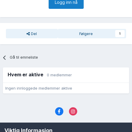
Logg inn nå
Del
Følgere
1
Gå til emneliste
Hvem er aktive
0 medlemmer
Ingen innloggede medlemmer aktive
Språk
Personvernvilkår
Kontakt oss
Viktig Informasjon
Cookies (informasjonskapsler)