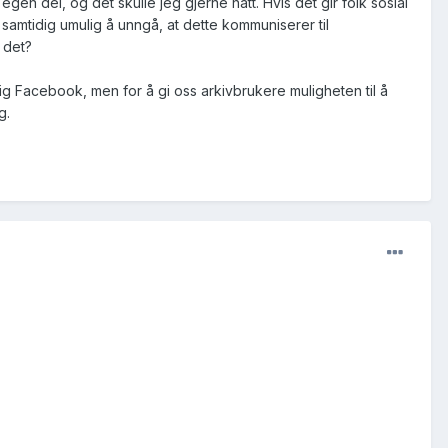
en del, og det skulle jeg gjerne hatt. Hvis det gir folk sosial
 samtidig umulig å unngå, at dette kommuniserer til
 det?
tlig Facebook, men for å gi oss arkivbrukere muligheten til å
g.