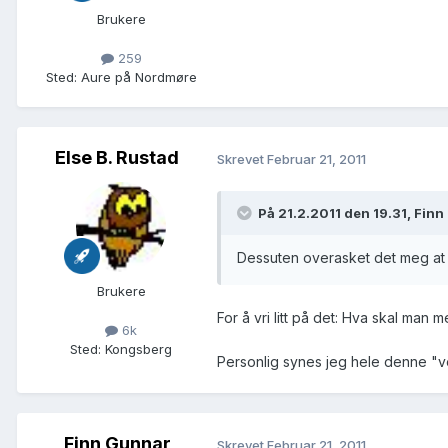
Brukere
259
Sted
:
Aure på Nordmøre
Else B. Rustad
Skrevet
Februar 21, 2011
På 21.2.2011 den 19.31, Fin
Dessuten overasket det meg at
Brukere
For å vri litt på det: Hva skal man 
6k
Sted
:
Kongsberg
Personlig synes jeg hele denne "ve
Finn Gunnar
Skrevet
Februar 21, 2011