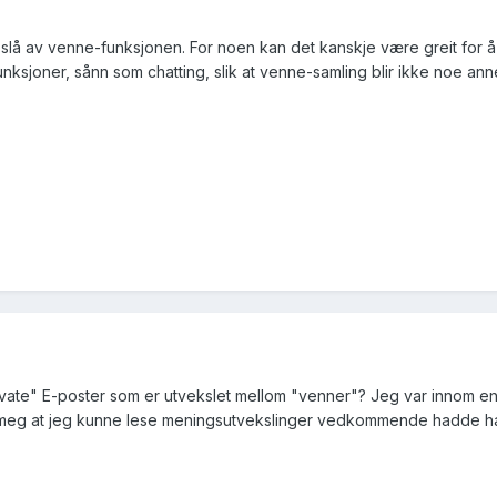
 slå av venne-funksjonen. For noen kan det kanskje være greit for å
funksjoner, sånn som chatting, slik at venne-samling blir ikke noe a
 "private" E-poster som er utvekslet mellom "venner"? Jeg var innom
et meg at jeg kunne lese meningsutvekslinger vedkommende hadde h