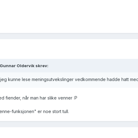
n Gunnar Oldervik skrev:
 jeg kunne lese meningsutvekslinger vedkommende hadde hatt med
med fiender, når man har slike venner :P
nne-funksjonen" er noe stort tull.