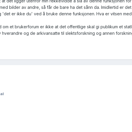
at det ligger utenfor min rekkevidde å slå av denne funksjonen for eg
med bilder av andre, så får de bare ha det sånn da. Imidlertid er det
og 'det er ikke du' ved å bruke denne funksjonen. Hva er vitsen med
ud om et brukerforum er ikke at det offentlige skal gi publikum et sta
av hverandre og de arkivansatte til slektsforskning og annen forsknin
dal