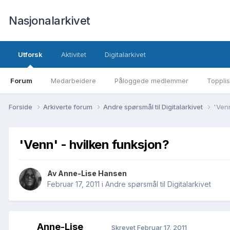
Nasjonalarkivet
Utforsk
Aktivitet
Digitalarkivet
Forum
Medarbeidere
Påloggede medlemmer
Topplis
Forside
Arkiverte forum
Andre spørsmål til Digitalarkivet
'Venn
'Venn' - hvilken funksjon?
Av Anne-Lise Hansen
Februar 17, 2011
i
Andre spørsmål til Digitalarkivet
Anne-Lise
Skrevet
Februar 17, 2011