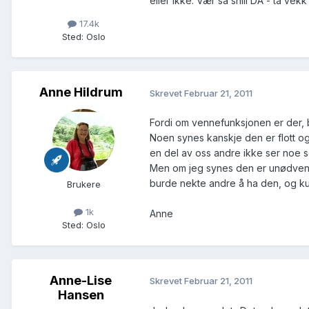
eller ikke. Vær så snill DA - ta vek
17.4k
Sted
:
Oslo
Anne Hildrum
Skrevet
Februar 21, 2011
Fordi om vennefunksjonen er der, 
Noen synes kanskje den er flott og 
en del av oss andre ikke ser noe s
Men om jeg synes den er unødvendi
burde nekte andre å ha den, og k
Brukere
1k
Anne
Sted
:
Oslo
Anne-Lise
Skrevet
Februar 21, 2011
Hansen