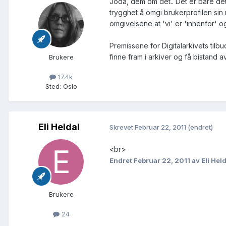
Joda, dem om det.. Det er bare det 
trygghet å omgi brukerprofilen sin 
omgivelsene at 'vi' er 'innenfor' 
Premissene for Digitalarkivets tilb
finne fram i arkiver og få bistand 
Brukere
17.4k
Sted
:
Oslo
Eli Heldal
Skrevet
Februar 22, 2011
(endret)
<br>
Endret
Februar 22, 2011
av Eli Hel
Brukere
24