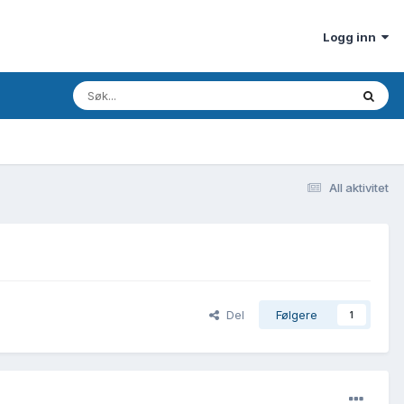
Logg inn
All aktivitet
Del
Følgere
1