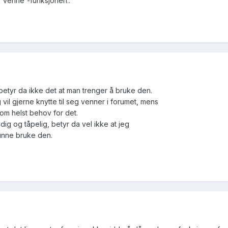
k 'venne'-funksjonen..
betyr da ikke det at man trenger å bruke den.
vil gjerne knytte til seg venner i forumet, mens
om helst behov for det.
g og tåpelig, betyr da vel ikke at jeg
unne bruke den.