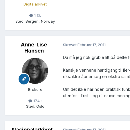
Digitalarkivet
1.3k
Sted
:
Bergen, Norway
Anne-Lise
Skrevet
Februar 17, 2011
Hansen
Da må jeg nok gruble litt på dette f
Kanskje vennene har tilgang til fle
eks. ikke åpner seg en ekstra samt
Om det ikke har noen praktisk funks
Brukere
utenfor... Trist - og etter min meni
17.4k
Sted
:
Oslo
Nasjonalarkivet -
Skrevet
Februar 17, 2011